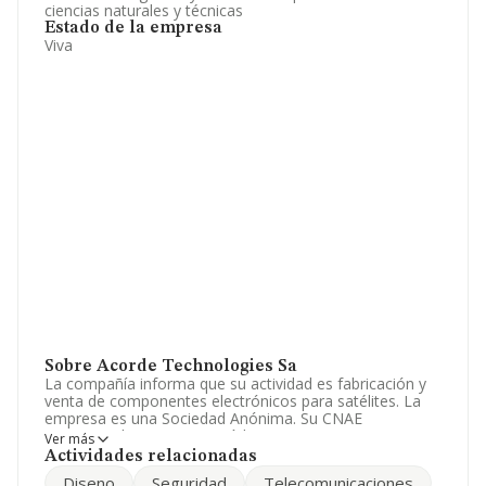
ciencias naturales y técnicas
Estado de la empresa
Viva
Sobre Acorde Technologies Sa
La compañía informa que su actividad es fabricación y
venta de componentes electrónicos para satélites. La
empresa es una Sociedad Anónima. Su CNAE
corresponde a 7210 con código '%cnae%'. La empresa
Ver más
es importadora y exportadora.
Actividades relacionadas
Diseno
Seguridad
Telecomunicaciones