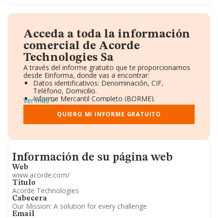
Acceda a toda la información
comercial de Acorde
Technologies Sa
A través del informe gratuito que te proporcionamos
desde Einforma, donde vas a encontrar:
Datos identificativos: Denominación, CIF,
Teléfono, Domicilio.
Informe Mercantil Completo (BORME).
Ver más
Gráficos de Evolución Ventas y Empleados.
Consejo de Administración y Administradores.
QUIERO MI INFORME GRATUITO
Directivos y Ejecutivos.
Accionistas.
Participaciones y Vinculaciones en otras empresas.
Artículos de prensa publicados sobre la empresa.
Informacion de su página web
Información oficial y registral complementaria.
Información de su página web
Web
www.acorde.com/
Titulo
Acorde Technologies
Cabecera
Our Mission: A solution for every challenge
Email