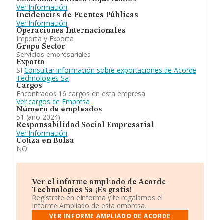
dedica a fabricación y venta de componentes
Ver Información
electrónicos para satélites. En el ranking de todas las
Incidencias de Fuentes Públicas
empresas en el territorio nacional, ha experimentado un
Ver Información
retroceso. Ha experimentado un retroceso en el ranking
Operaciones Internacionales
de su sector (%cnae%).
Importa y Exporta
Grupo Sector
Servicios empresariales
Exporta
SI
Consultar información sobre exportaciones de Acorde
Technologies Sa
Cargos
Encontrados 16 cargos en esta empresa
Ver cargos de Empresa
Número de empleados
51 (año 2024)
Responsabilidad Social Empresarial
Ver Información
Cotiza en Bolsa
NO
Ver el informe ampliado de Acorde
Technologies Sa ¡Es gratis!
Regístrate en eInforma y te regalamos el
Informe Ampliado de esta empresa.
VER INFORME AMPLIADO DE ACORDE