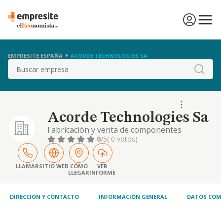
EMPRESITE ESPAÑA
ACORDE TECHNOLOGIES SA
Buscar
Acorde Technologies Sa
Fabricación y venta de componentes
electrónicos para satélites.
0
/5
( 0 votos)
LLAMAR
SITIO WEB
CÓMO
VER
LLEGAR
INFORME
DIRECCIÓN Y CONTACTO
INFORMACIÓN GENERAL
DATOS COM