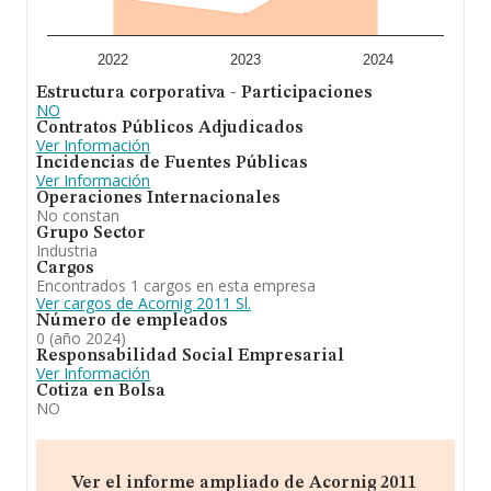
En conclusión,
Acornig 2011 S.L
se dedica a a. compra
venta, construcción y promoción de locales
comerciales, naves industriales y viviendas. b.
2022
2023
2024
arrendamiento de locales comerciales, naves
Estructura corporativa - Participaciones
industriales y viviendas. c. arrendamiento de vehículos
NO
automóviles, embarcaciones y otros medios de
Contratos Públicos Adjudicados
transporte. d. fabricación, diseño, montaje, coloc. En
Ver Información
cuanto a la posición en el ranking de la provincia de
Incidencias de Fuentes Públicas
Lugo, la empresa ha perdido posiciones frente al 2023.
Ver Información
Operaciones Internacionales
No constan
Grupo Sector
Industria
Cargos
Encontrados 1 cargos en esta empresa
Ver cargos de Acornig 2011 Sl.
Número de empleados
0 (año 2024)
Responsabilidad Social Empresarial
Ver Información
Cotiza en Bolsa
NO
Ver el informe ampliado de Acornig 2011