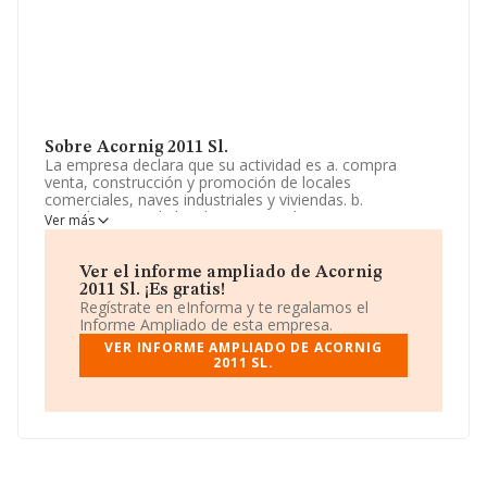
Sobre Acornig 2011 Sl.
La empresa declara que su actividad es a. compra
venta, construcción y promoción de locales
comerciales, naves industriales y viviendas. b.
arrendamiento de locales comerciales, naves
Ver más
industriales y viviendas. c. arrendamiento de vehículos
automóviles, embarcaciones y otros medios de
transporte. d. fabricación, diseño, montaje, coloc. La
Ver el informe ampliado de Acornig
empresa está registrada como Sociedad Limitada. Su
2011 Sl. ¡Es gratis!
CNAE corresponde a 1812 con código 'Otras actividades
Regístrate en eInforma y te regalamos el
de impresión y artes gráficas'. No realiza actividad de
Informe Ampliado de esta empresa.
importación y/o exportación.
VER INFORME AMPLIADO DE ACORNIG
2011 SL.
Dentro del ranking de empresas elaborado por
INFORMA, atendiendo a los niveles de facturación de la
sociedad, se destaca que: la compañía ha escalado 94
puestos en el ranking sectorial, pasando del 3.220 al
3.126. En el ranking de sectores las siguientes empresas
tienen mejor posición:
Baños Print S.L
y
Godoy
Impresores S.L
; sin embargo, por detras de ella se