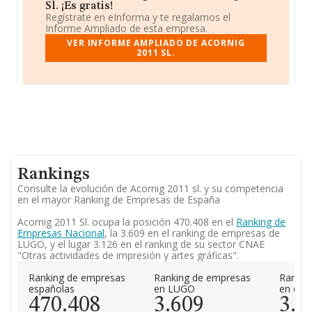
Sl. ¡Es gratis!
Regístrate en eInforma y te regalamos el
Informe Ampliado de esta empresa.
VER INFORME AMPLIADO DE ACORNIG
2011 SL.
Rankings
Consulte la evolución de Acornig 2011 sl. y su competencia
en el mayor Ranking de Empresas de España
Acornig 2011 Sl. ocupa la posición 470.408 en el
Ranking de
Empresas Nacional
, la 3.609 en el ranking de empresas de
LUGO, y el lugar 3.126 en el ranking de su sector CNAE
"Otras actividades de impresión y artes gráficas".
Ranking de empresas
Ranking de empresas
Rankin
españolas
en LUGO
en el 
470.408
3.609
3.1