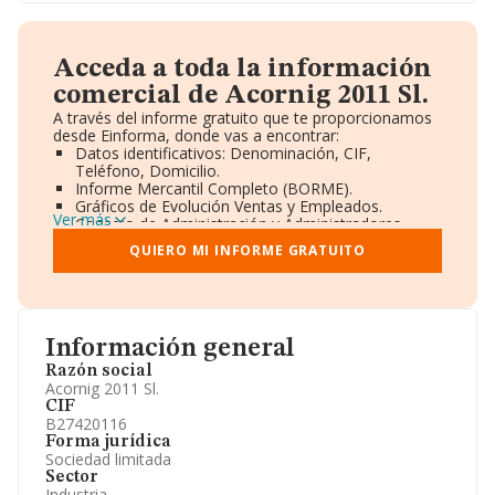
Acceda a toda la información
comercial de Acornig 2011 Sl.
A través del informe gratuito que te proporcionamos
desde Einforma, donde vas a encontrar:
Datos identificativos: Denominación, CIF,
Teléfono, Domicilio.
Informe Mercantil Completo (BORME).
Gráficos de Evolución Ventas y Empleados.
Ver más
Consejo de Administración y Administradores.
Directivos y Ejecutivos.
QUIERO MI INFORME GRATUITO
Accionistas.
Participaciones y Vinculaciones en otras empresas.
Artículos de prensa publicados sobre la empresa.
Información oficial y registral complementaria.
Información general
Razón social
Acornig 2011 Sl.
CIF
B27420116
Forma jurídica
Sociedad limitada
Sector
Industria