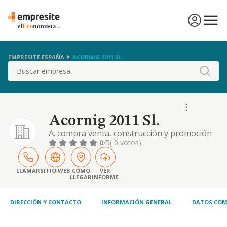
EMPRESITE ESPAÑA
ACORNIG 2011 SL.
Buscar
Acornig 2011 Sl.
A. compra venta, construcción y promoción
de locales comerciales, naves industriales y
0
/5
( 0 votos)
viviendas. b. arrendamiento de locales
comerciales, naves industriales y viviendas. c.
arrendamiento de vehículos automóviles,
LLAMAR
SITIO WEB
CÓMO
VER
LLEGAR
INFORME
embarcaciones y otros medios de
transporte. d. fabricación, diseño, montaje,
coloc
DIRECCIÓN Y CONTACTO
INFORMACIÓN GENERAL
DATOS COM