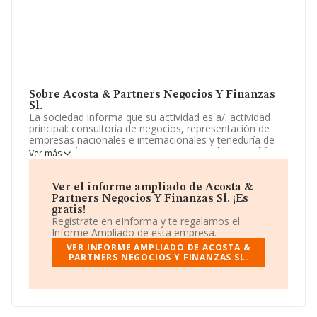
Sobre Acosta & Partners Negocios Y Finanzas
Sl.
La sociedad informa que su actividad es a/. actividad
principal: consultoría de negocios, representación de
empresas nacionales e internacionales y teneduría de
acciones de empresas y personas naturales con el fin
Ver más
de administrarlas.. La sociedad está registrada como
Sociedad Limitada. La actividad de referencia CNAE
corresponde a '%cnae%', cuyo Código es 6421. La
Ver el informe ampliado de Acosta &
sociedad no tiene actividad en mercados exteriores.
Partners Negocios Y Finanzas Sl. ¡Es
gratis!
La compañía
Acosta & Partners Negocios y
Regístrate en eInforma y te regalamos el
Finanzas S.L
, con NIF B16637787, tiene su domicilio
Informe Ampliado de esta empresa.
social establecido en Paseo Illetes Cs Catala núm. 9 Ptl
VER INFORME AMPLIADO DE ACOSTA &
3 123, (07184), Calvia, en Isles Baleares, Islas Baleares.
PARTNERS NEGOCIOS Y FINANZAS SL.
Con los datos a disposición de INFORMA sobre 45.306
empresas pertenecientes al sector, a nivel nacional la
facturación asciende a 71.120 millones de euros y se
estima que el promedio de la facturación entre todas