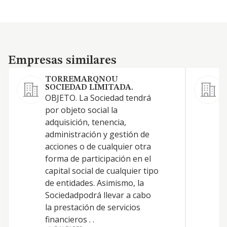
Empresas similares
Empresas similares
TORREMARQNOU
SOCIEDAD LIMITADA.
OBJETO. La Sociedad tendrá
L
por objeto social la
L
adquisición, tenencia,
p
administración y gestión de
t
acciones o de cualquier otra
n
forma de participación en el
p
capital social de cualquier tipo
l
de entidades. Asimismo, la
e
Sociedadpodrá llevar a cabo
e
la prestación de servicios
r
financieros . .
h