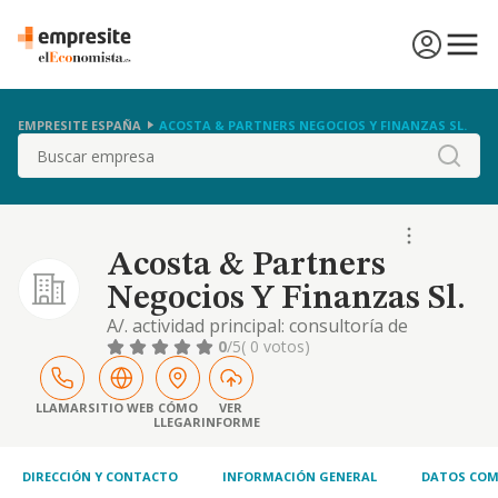
EMPRESITE ESPAÑA
ACOSTA & PARTNERS NEGOCIOS Y FINANZAS SL.
Buscar
Acosta & Partners
Negocios Y Finanzas Sl.
A/. actividad principal: consultoría de
negocios, representación de empresas
0
/5
( 0 votos)
nacionales e internacionales y teneduría de
acciones de empresas y personas naturales
con el fin de administrarlas...
LLAMAR
SITIO WEB
CÓMO
VER
LLEGAR
INFORME
DIRECCIÓN Y CONTACTO
INFORMACIÓN GENERAL
DATOS COM