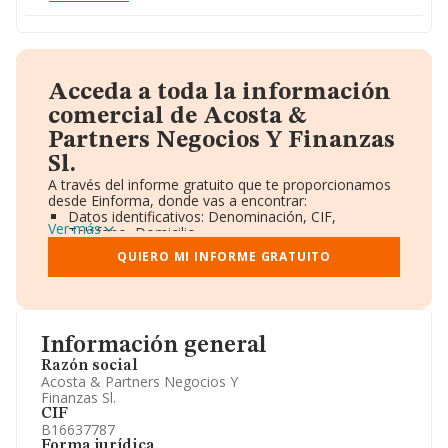
Acceda a toda la información
comercial de Acosta &
Partners Negocios Y Finanzas
Sl.
A través del informe gratuito que te proporcionamos
desde Einforma, donde vas a encontrar:
Datos identificativos: Denominación, CIF,
Ver más
Teléfono, Domicilio.
Informe Mercantil Completo (BORME).
QUIERO MI INFORME GRATUITO
Gráficos de Evolución Ventas y Empleados.
Consejo de Administración y Administradores.
Directivos y Ejecutivos.
Accionistas.
Participaciones y Vinculaciones en otras empresas.
Información general
Artículos de prensa publicados sobre la empresa.
Información oficial y registral complementaria.
Razón social
Acosta & Partners Negocios Y
Finanzas Sl.
CIF
B16637787
Forma jurídica