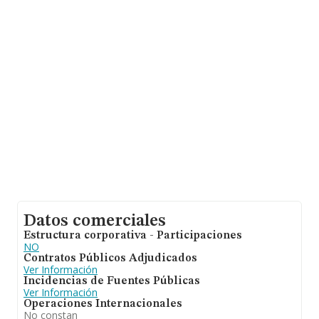
las empresas es de 1 millón de euros. Con el fin de
ampliar la información relativa a las compañías, la
media de empleados de las empresas es de 2. La media
de antigüedad desde la constitución es de 8 años.
Datos comerciales
Estructura corporativa - Participaciones
NO
Contratos Públicos Adjudicados
Ver Información
Incidencias de Fuentes Públicas
Ver Información
Operaciones Internacionales
No constan