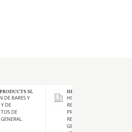
 PRODUCTS SL
HERENA LAYA SL
N DE BARES Y
HOSTAL, ALOJAMIENTO Y
 Y DE
RESTAURACION Y SERVICIOS
NTOS DE
PROPIOS DE HOSTELERIA Y
 GENERAL.
RESTAURACION A DOMICILIO
GENERAL, LA DISTRIBUCION