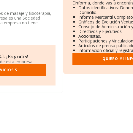
Einforma, donde vas a encontra
Datos identificativos: Denom
Domicilio.
s de masaje y fisioterapia,
Informe Mercantil Complet
presa es una Sociedad
Gráficos de Evolución Venta
 La empresa no tiene
Consejo de Administración y
Directivos y Ejecutivos.
Accionistas.
éfono 915792225.
Participaciones y Vinculaci
Artículos de prensa publica
ne domicilio fiscal en Calle
Información oficial y regist
. ¡Es gratis!
QUIERO MI IN
5 compañías, la facturación
 de esta empresa.
media de facturación de
 Teniendo en cuenta la
ICIOS S.L.
n 3398 empresas, con
e ampliar la información
empresas es de 11; la media