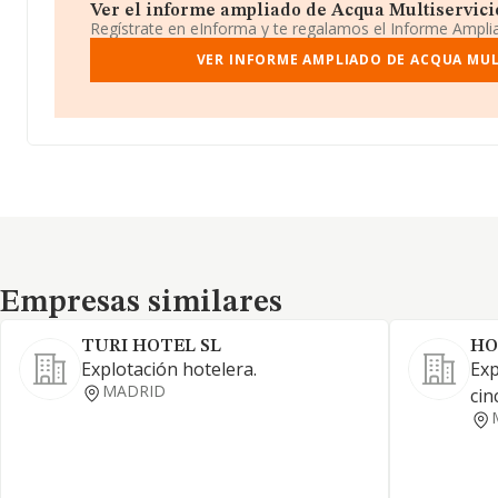
Ver el informe ampliado de Acqua Multiservicios 
Regístrate en eInforma y te regalamos el Informe Ampl
VER INFORME AMPLIADO DE ACQUA MULT
Empresas similares
Empresas similares
TURI HOTEL SL
HO
Explotación hotelera.
Exp
MADRID
cin