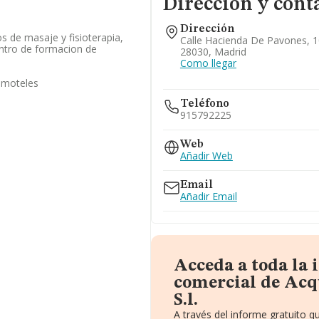
Dirección y cont
Dirección
s de masaje y fisioterapia,
Calle Hacienda De Pavones, 1
centro de formacion de
28030, Madrid
Como llegar
y moteles
Teléfono
915792225
Web
Añadir Web
Email
Añadir Email
Acceda a toda la
comercial de Acq
S.l.
A través del informe gratuito 