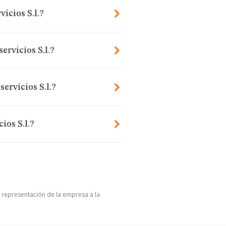
icios S.l.?
ervicios S.l.?
ervicios S.l.?
ios S.l.?
u representación de la empresa a la