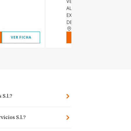
VENTA DE TODA CLASE DE
ALIMENTOS Y BEBIDAS,
EXPLOTACION DE INDUSTRI
DEL SECTOR HOTELERO, ET
MADRID
VER FICHA
VER INFORME
VER FIC
 S.l.?
icios S.l.?