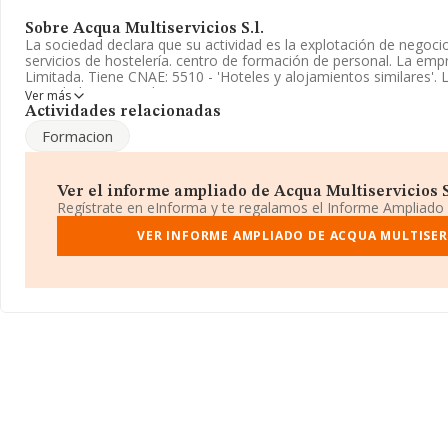
Sobre Acqua Multiservicios S.l.
La sociedad declara que su actividad es la explotación de negocio
servicios de hostelería. centro de formación de personal. La em
Limitada. Tiene CNAE: 5510 - 'Hoteles y alojamientos similares'.
actividad en mercados exteriores.
Ver más
Actividades relacionadas
Es posible ponerse en contacto con la empresa a través del tel
Formacion
La sociedad española
Acqua Multiservicios S.L
, B82763624, tie
Hacienda De Pavones núm. 104, (28030), Madrid, Madrid.
Ver el informe ampliado de Acqua Multiservicios S.l
En base a la información de la que dispone INFORMA sobre 25.45
Regístrate en eInforma y te regalamos el Informe Ampliado
en el ámbito nacional alcanza los 32.542 millones de euros y la 
ventas entre todas las compañías alcanza los 1 millón de euros.
VER INFORME AMPLIADO DE ACQUA MULTISERV
información sobre Madrid, en la base de datos INFORMA consta
ventas de hasta 5.483 millones de euros. Por último, con el fin d
relativa al ámbito de la empresa, la media de empleados de las 
de antigüedad desde la constitución es de 18 años.