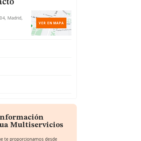
acto
04, Madrid,
VER EN MAPA
 información
ua Multiservicios
que te proporcionamos desde