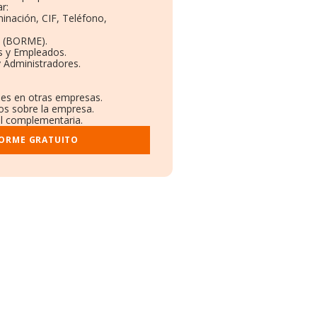
r:
inación, CIF, Teléfono,
o (BORME).
s y Empleados.
 Administradores.
ones en otras empresas.
dos sobre la empresa.
ral complementaria.
FORME GRATUITO