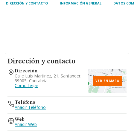
cultivo de
DIRECCIÓN Y CONTACTO
INFORMACIÓN GENERAL
DATOS COM
Dirección y contacto
Dirección
Calle Luis Martinez, 21, Santander,
39005, Cantabria
VER EN MAPA
Como llegar
Teléfono
Añadir Teléfono
Web
Añadir Web