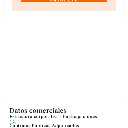
CULTIVOS, S.L.
La compañía
Acromantula Agricultura y Cultivos,
S.L
, con número de identificación fiscal B02721256,
está situada en Calle Luis Martinez núm. 21, (39005),
Santander, Cantabria.
En relación con el sector y disponiendo de los datos de
hasta 9.296 empresas, a nivel nacional la facturación
asciende a 2.404 millones de euros y se estima que el
promedio de la facturación entre todas las empresas es
de 258 mil euros. En cuanto a la información relativa a
la provincia de Cantabria, en la base de datos de
INFORMA aparecen 46 empresas, cuyas ventas han
alcanzado los 377 mil euros. Finalmente, para
completar los datos de sector la media de empleados
de las empresas es de 1; la antigüedad desde la
constitución es de 21 años.
Datos comerciales
Estructura corporativa - Participaciones
NO
Contratos Públicos Adjudicados