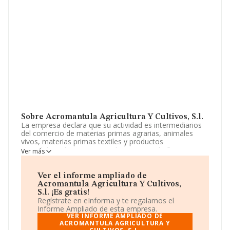
Sobre Acromantula Agricultura Y Cultivos, S.l.
La empresa declara que su actividad es intermediarios
del comercio de materias primas agrarias, animales
vivos, materias primas textiles y productos
semielaborados. comercio al por mayor de flores y
Ver más
plantas. comercio al por mayor de cereales, tabaco en
rama, simientes y alimentos para animales. otras
industrias manufactureras. cultivo de. La sociedad está
Ver el informe ampliado de
inscrita en el Registro Mercantil como Sociedad
Acromantula Agricultura Y Cultivos,
Limitada. Clasifica su actividad CNAE como
S.l. ¡Es gratis!
'Intermediarios del comercio de materias primas
Regístrate en eInforma y te regalamos el
agrarias, animales vivos, materias primas textiles y
Informe Ampliado de esta empresa.
productos semielaborados', código 4611. No realiza
VER INFORME AMPLIADO DE
actividad de importación y/o exportación.
ACROMANTULA AGRICULTURA Y