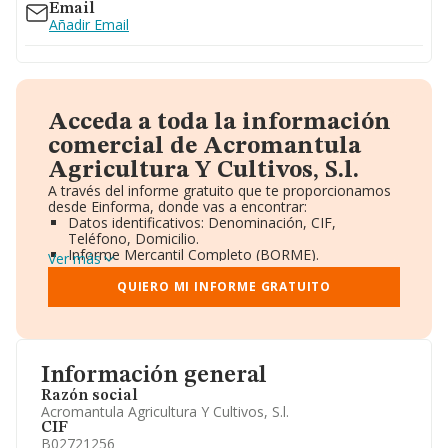
Email
Añadir Email
Acceda a toda la información
comercial de Acromantula
Agricultura Y Cultivos, S.l.
A través del informe gratuito que te proporcionamos
desde Einforma, donde vas a encontrar:
Datos identificativos: Denominación, CIF,
Teléfono, Domicilio.
Informe Mercantil Completo (BORME).
Ver más
Gráficos de Evolución Ventas y Empleados.
Consejo de Administración y Administradores.
QUIERO MI INFORME GRATUITO
Directivos y Ejecutivos.
Accionistas.
Participaciones y Vinculaciones en otras empresas.
Artículos de prensa publicados sobre la empresa.
Información oficial y registral complementaria.
Información general
Razón social
Acromantula Agricultura Y Cultivos, S.l.
CIF
B02721256