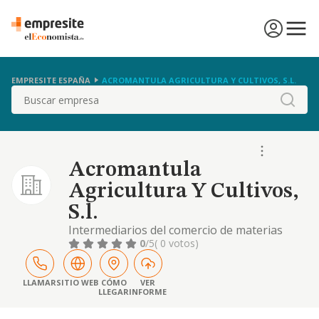
EMPRESITE ESPAÑA
ACROMANTULA AGRICULTURA Y CULTIVOS, S.L.
Buscar
Acromantula
Agricultura Y Cultivos,
S.l.
Intermediarios del comercio de materias
primas agrarias, animales vivos, materias
0
/5
( 0 votos)
primas textiles y productos semielaborados.
comercio al por mayor de flores y plantas.
comercio al por mayor de cereales, tabaco
LLAMAR
SITIO WEB
CÓMO
VER
LLEGAR
INFORME
en rama, simientes y alimentos para
animales. otras industrias manufactureras.