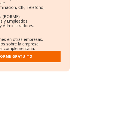
ar:
minación, CIF, Teléfono,
to (BORME).
as y Empleados.
y Administradores.
ones en otras empresas.
dos sobre la empresa.
tral complementaria.
FORME GRATUITO