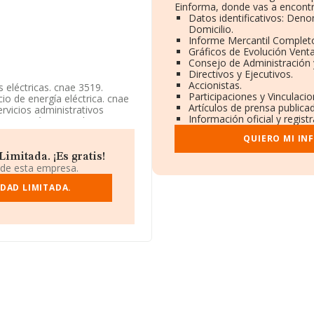
Einforma, donde vas a encontr
Datos identificativos: Deno
Domicilio.
Informe Mercantil Comple
Gráficos de Evolución Vent
Consejo de Administración 
Directivos y Ejecutivos.
Accionistas.
 eléctricas. cnae 3519.
Participaciones y Vinculaci
io de energía eléctrica. cnae
Artículos de prensa publica
ervicios administrativos
Información oficial y regis
mpresa está registrada como
a 'Transporte de energía
QUIERO MI IN
ión y/o exportación.
imitada. ¡Es gratis!
3636774, está situada en
 de esta empresa.
stilla-la Mancha.
DAD LIMITADA.
44 compañías, en el ámbito
ros y en 2024 la media de
 mil euros. Teniendo en
de INFORMA aparecen 402
 euros. Con el fin de ampliar
de las empresas es de 1. La