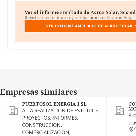
Ver el informe ampliado de Acrux Solar, Socieda
Regístrate en eInforma y te regalamos el Informe Ampl
VER INFORME AMPLIADO DE ACRUX SOLAR, 
Empresas similares
Empresas similares
PUERTOSOL ENERGIA 1 SL
CO
MO
A. LA REALIZACION DE ESTUDIOS,
Pro
PROYECTOS, INFORMES,
tra
CONSTRUCCION,
COMERCIALIZACION,