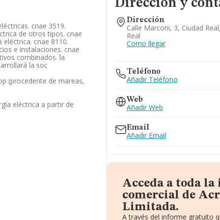
Dirección y cont
Dirección
léctricas. cnae 3519.
Calle Marconi, 3, Ciudad Real
trica de otros tipos. cnae
Real
 eléctrica. cnae 8110.
Como llegar
icios e instalaciones. cnae
ativos combinados. la
arrollará la soc
Teléfono
Añadir Teléfono
op (procedente de mareas,
Web
ía eléctrica a partir de
Añadir Web
Email
Añadir Email
Acceda a toda la
comercial de Acr
Limitada.
A través del informe gratuito