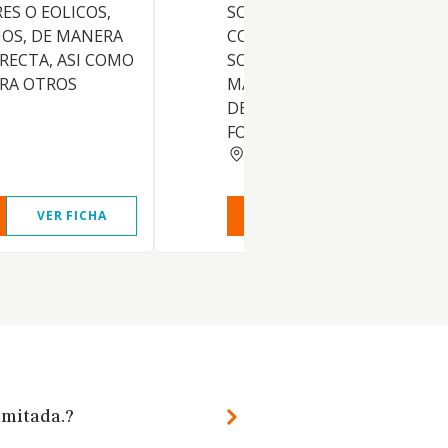
ES O EOLICOS,
SOLAR Y RENOVABLES.-3.-
NOS, DE MANERA
COMPRAVENTA DE ENERGIA
IRECTA, ASI COMO
SOLAR Y RENOVABLES.-4.-
ERA OTROS
MANTENIMIENTO Y REPARA
DE INSTALACIONES
FOTOVOLTAICAS
CIUDAD REAL
VER FICHA
VER INFORME
VER FIC
imitada.?