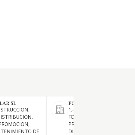
LAR SL
FOTOVOLTAICA PARDO DIA
NSTRUCCION.
1.-INSTALACIONES SOLARES
ISTRIBUCION,
FOTOVOLTAICAS.-2.-
 PROMOCION,
PRODUCCION, TRANSPORTE
NTENIMIENTO DE
DISTRIBUCION DE ENERGIAS