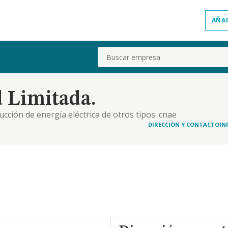
AÑA
Buscar
d Limitada.
ucción de energía eléctrica de otros tipos. cnae
cios integrales a edificios e instalaciones. cnae
DIRECCIÓN Y CONTACTO
IN
idad principal que desarrollará la soc