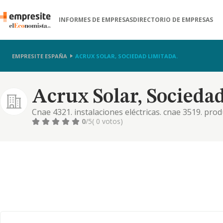
INFORMES DE EMPRESAS
DIRECTORIO DE EMPRESAS
EMPRESITE ESPAÑA
ACRUX SOLAR, SOCIEDAD LIMITADA.
Acrux Solar, Socieda
Cnae 4321. instalaciones eléctricas. cnae 3519. prod
3514. comercio de energía eléctrica. cnae 8110. servi
0
/5
( 0 votos)
8211. servicios administrativos combinados. la activ