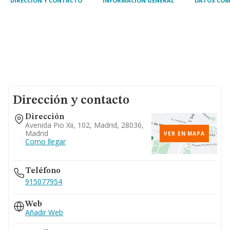
DIRECCIÓN Y CONTACTO
INFORMACIÓN GENERAL
DATOS COM
Dirección y contacto
Dirección
Avenida Pio Xii, 102, Madrid, 28036,
Madrid
VER EN MAPA
Como llegar
Teléfono
915077954
Web
Añadir Web