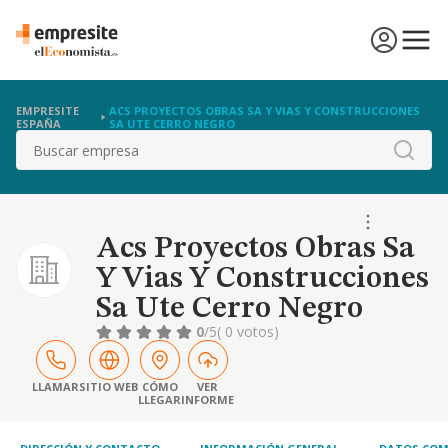
EMPRESITE
ACS PROYECTOS OBRAS SA Y VIAS Y CONSTRUCCIONES
ESPAÑA
SA UTE CERRO NEGRO
Buscar
Acs Proyectos Obras Sa
Y Vias Y Construcciones
Sa Ute Cerro Negro
0
/5
( 0 votos)
LLAMAR
SITIO WEB
CÓMO
VER
LLEGAR
INFORME