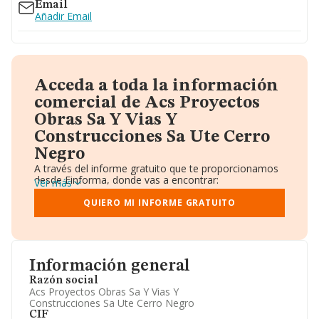
Email
Añadir Email
Acceda a toda la información
comercial de Acs Proyectos
Obras Sa Y Vias Y
Construcciones Sa Ute Cerro
Negro
A través del informe gratuito que te proporcionamos
desde Einforma, donde vas a encontrar:
Ver más
Datos identificativos: Denominación, CIF,
Teléfono, Domicilio.
QUIERO MI INFORME GRATUITO
Informe Mercantil Completo (BORME).
Gráficos de Evolución Ventas y Empleados.
Consejo de Administración y Administradores.
Directivos y Ejecutivos.
Accionistas.
Información general
Participaciones y Vinculaciones en otras empresas.
Razón social
Artículos de prensa publicados sobre la empresa.
Acs Proyectos Obras Sa Y Vias Y
Información oficial y registral complementaria.
Construcciones Sa Ute Cerro Negro
CIF