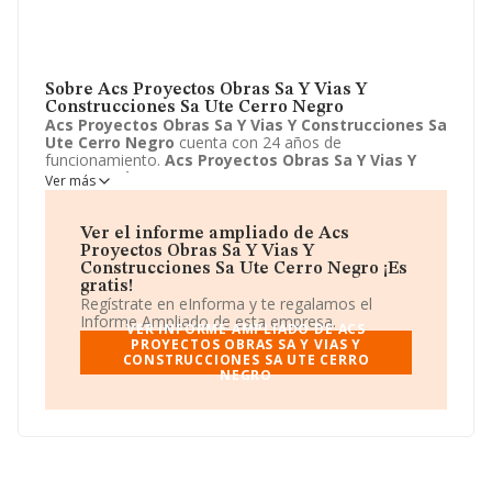
Sobre Acs Proyectos Obras Sa Y Vias Y
Construcciones Sa Ute Cerro Negro
Acs Proyectos Obras Sa Y Vias Y Construcciones Sa
Ute Cerro Negro
cuenta con 24 años de
funcionamiento.
Acs Proyectos Obras Sa Y Vias Y
Construcciones Sa Ute Cerro Negro
tiene su
Ver más
domicilio social registrado en Avenida pio xii, 102,
Madrid, Madrid. Enmarca su actividad CNAE principal
como 9499 - Otras actividades asociativas n.c.o.p..
Acs
Ver el informe ampliado de Acs
Proyectos Obras Sa Y Vias Y Construcciones Sa Ute
Proyectos Obras Sa Y Vias Y
Cerro Negro
aparece inscrita como Unión temporal de
Construcciones Sa Ute Cerro Negro ¡Es
empresas.
gratis!
Regístrate en eInforma y te regalamos el
Informe Ampliado de esta empresa.
VER INFORME AMPLIADO DE ACS
PROYECTOS OBRAS SA Y VIAS Y
CONSTRUCCIONES SA UTE CERRO
NEGRO