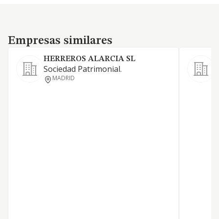
Empresas similares
Empresas similares
HERREROS ALARCIA SL
S
Sociedad Patrimonial.
P
MADRID
D
P