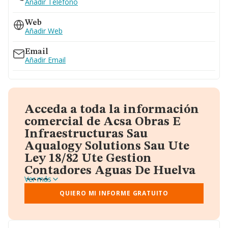
Añadir Teléfono
Web
Añadir Web
Email
Añadir Email
Acceda a toda la información
comercial de Acsa Obras E
Infraestructuras Sau
Aqualogy Solutions Sau Ute
Ley 18/82 Ute Gestion
Contadores Aguas De Huelva
Ver más
2023
A través del informe gratuito que te proporcionamos
QUIERO MI INFORME GRATUITO
desde Einforma, donde vas a encontrar:
Datos identificativos: Denominación, CIF,
Teléfono, Domicilio.
Informe Mercantil Completo (BORME).