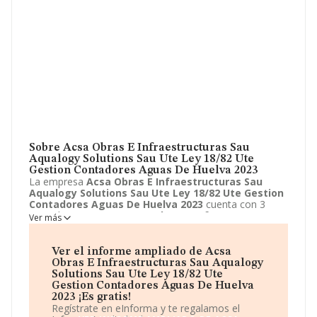
Sobre Acsa Obras E Infraestructuras Sau
Aqualogy Solutions Sau Ute Ley 18/82 Ute
Gestion Contadores Aguas De Huelva 2023
La empresa
Acsa Obras E Infraestructuras Sau
Aqualogy Solutions Sau Ute Ley 18/82 Ute Gestion
Contadores Aguas De Huelva 2023
cuenta con 3
años de experiencia.
Acsa Obras E Infraestructuras
Ver más
Sau Aqualogy Solutions Sau Ute Ley 18/82 Ute
Gestion Contadores Aguas De Huelva 2023
ubicada
en Calle Acequia de Coron, 3, Granada, Granada. Su
Ver el informe ampliado de Acsa
actividad CNAE se fine como 9499 - Otras actividades
Obras E Infraestructuras Sau Aqualogy
asociativas n.c.o.p.. El modelo de sociedad de
Acsa
Solutions Sau Ute Ley 18/82 Ute
Obras E Infraestructuras Sau Aqualogy Solutions
Gestion Contadores Aguas De Huelva
Sau Ute Ley 18/82 Ute Gestion Contadores Aguas
2023 ¡Es gratis!
De Huelva 2023
es Unión temporal de empresas.
Regístrate en eInforma y te regalamos el