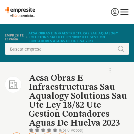
ACSA OBRAS E INFRAESTRUCTURAS SAU AQUALOGY
EMPRESITE
SOLUTIONS SAU UTE LEY 18/82 UTE GESTION
ESPAÑA
CONTADORES AGUAS DE HUELVA 2023
Buscar
Acsa Obras E
Infraestructuras Sau
Aqualogy Solutions Sau
Ute Ley 18/82 Ute
Gestion Contadores
Aguas De Huelva 2023
0
/5
( 0 votos)