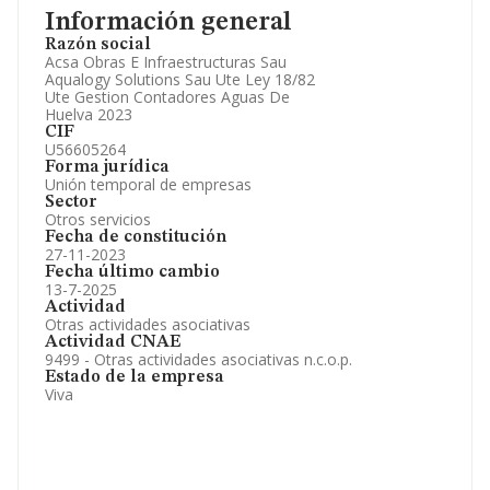
Gráficos de Evolución Ventas y Empleados.
Información general
Consejo de Administración y Administradores.
Razón social
Directivos y Ejecutivos.
Acsa Obras E Infraestructuras Sau
Accionistas.
Aqualogy Solutions Sau Ute Ley 18/82
Participaciones y Vinculaciones en otras empresas.
Ute Gestion Contadores Aguas De
Artículos de prensa publicados sobre la empresa.
Huelva 2023
Información oficial y registral complementaria.
CIF
U56605264
Forma jurídica
Unión temporal de empresas
Sector
Otros servicios
Fecha de constitución
27-11-2023
Fecha último cambio
13-7-2025
Actividad
Otras actividades asociativas
Actividad CNAE
9499 - Otras actividades asociativas n.c.o.p.
Estado de la empresa
Viva