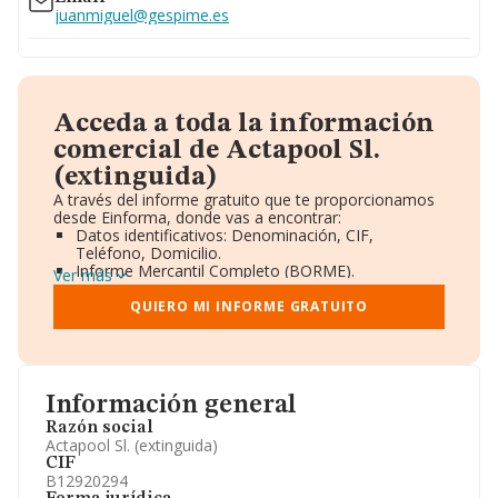
juanmiguel@gespime.es
Acceda a toda la información
comercial de Actapool Sl.
(extinguida)
A través del informe gratuito que te proporcionamos
desde Einforma, donde vas a encontrar:
Datos identificativos: Denominación, CIF,
Teléfono, Domicilio.
Informe Mercantil Completo (BORME).
Ver más
Gráficos de Evolución Ventas y Empleados.
Consejo de Administración y Administradores.
QUIERO MI INFORME GRATUITO
Directivos y Ejecutivos.
Accionistas.
Participaciones y Vinculaciones en otras empresas.
Artículos de prensa publicados sobre la empresa.
Información oficial y registral complementaria.
Información general
Razón social
Actapool Sl. (extinguida)
CIF
B12920294