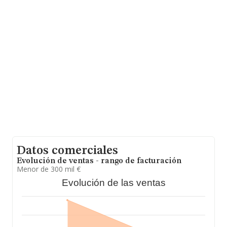
(12560), Benicasim, en Castellón, Comunidad
Valenciana.
En relación con el sector y disponiendo de los datos de
hasta 41.135 empresas, la facturación en el ámbito
nacional alcanza los 15.864 millones de euros y se
estima que el promedio de la facturación entre todas
las empresas es de 385 mil euros. En cuanto a la
información relativa a la provincia de Castellón, en la
base de datos INFORMA constan 459 empresas, cuyas
ventas en 2020 han alcanzado los 290 millones de
euros. Como información adicional de interés, la media
de empleados de las empresas es de 3; la media de
antigüedad desde la constitución es de 16 años.
Datos comerciales
Evolución de ventas - rango de facturación
Menor de 300 mil €
Evolución de las ventas