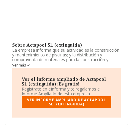
Sobre Actapool Sl. (extinguida)
La empresa informa que su actividad es la construcción
y mantenimiento de piscinas; y la distribución y
compraventa de materiales para la construcción y
mantenimiento de piscinas. La sociedad está inscrita en
Ver más
el Registro Mercantil como Sociedad Limitada. Su CNAE
corresponde a 4399 con código 'Otras actividades de
construcción especializada n.c.o.p.'. La compañía no
Ver el informe ampliado de Actapool
tiene actividad en mercados exteriores.
Sl. (extinguida) ¡Es gratis!
Regístrate en eInforma y te regalamos el
Ha contado con el mismo número de profesionales y
Informe Ampliado de esta empresa.
teniendo en cuenta la información disponible en
VER INFORME AMPLIADO DE ACTAPOOL
INFORMA, ha dispuesto de un número de empleados
SL. (EXTINGUIDA)
por encima de la media de sector.
El correo electrónico es
juanmiguel@gespime.es
.
La empresa española
Actapool S.L. (extinguida)
, CIF
B12920294, está situada en Calle El Desert núm. 24,