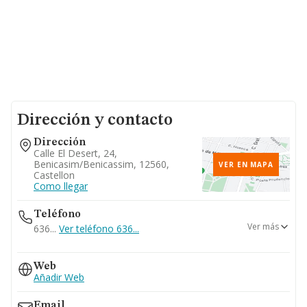
Dirección y contacto
Dirección
Calle El Desert, 24,
Benicasim/benicassim, 12560,
VER EN MAPA
Castellon
Como llegar
Teléfono
Ver más
636...
Ver teléfono 636...
964190393
Web
Añadir Web
Email