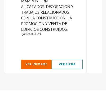
MAMPOSTERIA,
L
ALICATADOS. DECORACION Y
s
TRABAJOS RELACIONADOS
c
CON LA CONSTRUCCION. LA
r
PROMOCION Y VENTA DE
m
EDIFICIOS CONSTRUIDOS.
c
CASTELLON
a
d
i
d
VER INFORME
VER FICHA