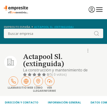
EMPRESITE ESPAÑA
ACTAPOOL SL. (EXTINGUIDA)
Buscar
Actapool Sl.
(extinguida)
La construcción y mantenimiento de
piscinas; y la distribución y compraventa de
0
/5
( 0 votos)
materiales para la construcción y
mantenimiento de piscinas
LLAMAR
SITIO WEB
CÓMO
VER
LLEGAR
INFORME
DIRECCIÓN Y CONTACTO
INFORMACIÓN GENERAL
DATOS COM