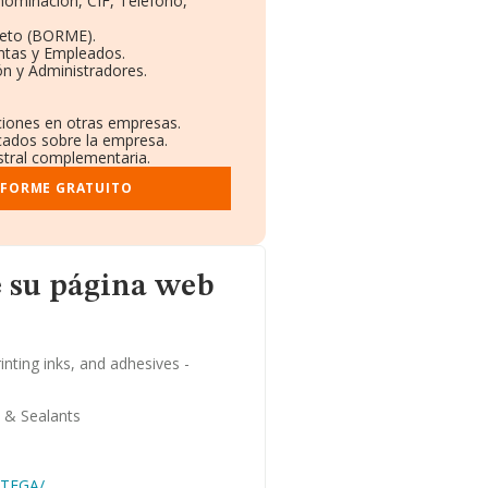
enominación, CIF, Teléfono,
leto (BORME).
ntas y Empleados.
n y Administradores.
aciones en otras empresas.
icados sobre la empresa.
istral complementaria.
NFORME GRATUITO
 web
 su página web
rinting inks, and adhesives -
 & Sealants
CTEGA/