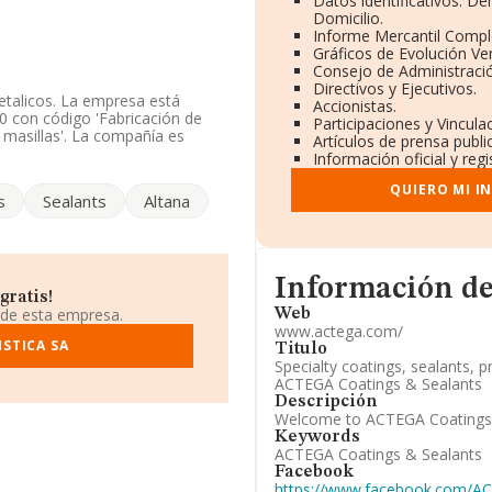
Datos identificativos: D
Domicilio.
Informe Mercantil Comp
Gráficos de Evolución Ve
Consejo de Administració
Directivos y Ejecutivos.
etalicos. La empresa está
Accionistas.
 con código 'Fabricación de
Participaciones y Vincul
y masillas'. La compañía es
Artículos de prensa publ
Información oficial y reg
es en la base de datos de
QUIERO MI I
s
Sealants
Altana
edia de sector.
ndo a los niveles de
puestos en 2025, pasando del
a están compañías como, por
Informacion de su página
Información de
s Sociedad Anónima
; en
gratis!
o:
Acrylicos Vallejo S.L
y
 de esta empresa.
Web
 de la posición 13.010 a 13.717,
www.actega.com/
n el ranking:
STICA SA
Sintax Logistica
Titulo
l) se encuentran empresas
Specialty coatings, sealants, p
ma
y
Zumex Group, S.A
. Ha
ACTEGA Coatings & Sealants
 al 239 en el ranking
Descripción
Welcome to ACTEGA Coatings
Keywords
fono 986231606 y el correo
ACTEGA Coatings & Sealants
es
www.actega.com
.
Facebook
https://www.facebook.com/A