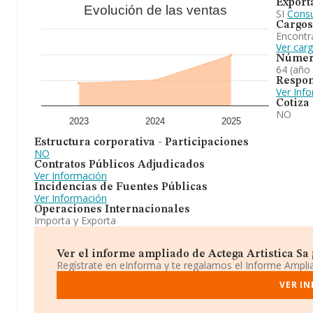
Export
Evolución de las ventas
SI
Consu
Cargos
Encontr
Ver carg
Númer
64 (año
Respon
Ver Inf
Cotiza
NO
2023
2024
2025
Estructura corporativa - Participaciones
NO
Contratos Públicos Adjudicados
Ver Información
Incidencias de Fuentes Públicas
Ver Información
Operaciones Internacionales
Importa y Exporta
Ver el informe ampliado de Actega Artistica Sa ¡
Regístrate en eInforma y te regalamos el Informe Ampl
VER IN