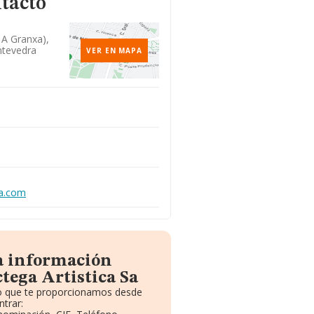
tacto
l A Granxa),
ntevedra
VER EN MAPA
na.com
la información
tega Artistica Sa
to que te proporcionamos desde
trar: