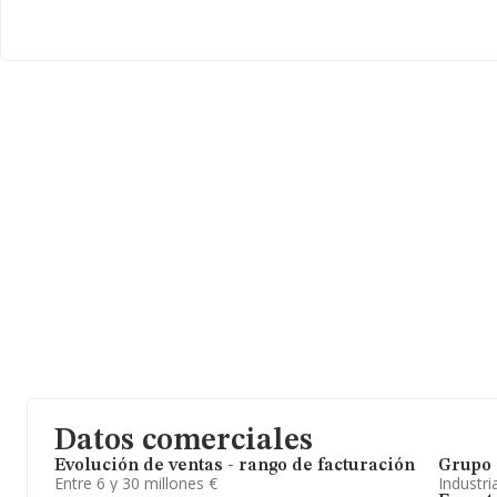
La empresa
Actega Artistica S.A
, CIF A36805794, se encuentra 
A Granxa) núm. S/N, (36475), en el municipio de O Porriño, provin
Con los datos a disposición de INFORMA sobre 956 empresas pert
facturación en el ámbito nacional alcanza los 4.010 millones de e
compañías es de 4 millones de euros de ventas en 2025. Teniend
sobre Pontevedra, en la base de datos INFORMA constan 19 emp
2025 de 64 millones de euros. Con el fin de ampliar la información
empleados de media son 14; la antigüedad desde la constitución 
A modo de conclusión,
Actega Artistica S.A
se emplea en sella
ha posicionado más abajo en el ranking de provincia frente al 20
Datos comerciales
Evolución de ventas - rango de facturación
Grupo 
Entre 6 y 30 millones €
Industri