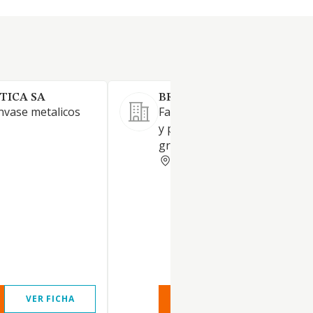
TICA SA
BRIGAL SA
nvase metalicos
Fabricación y distribución de 
y productos para las artes
gráficas.
PONTEVEDRA
VER FICHA
VER INFORME
VER FIC