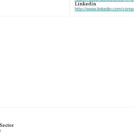
en Calle F (poligono Industrial
Linkedin
cia de Pontevedra, Galicia.
http://www.linkedin.com/compa
enecientes al sector, la
uros y la media entre todas las
o en cuenta la información
resas, con ventas en el año
 relativa a las compañías, los
es de 28 años.
ntes para envase metalicos. Se
24.
Sector
a