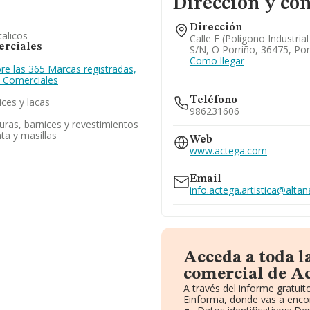
Dirección y con
Dirección
alicos
Calle F (poligono Industria
rciales
S/n, O Porriño, 36475, Po
Como llegar
re las 365 Marcas registradas,
 Comerciales
Teléfono
ices y lacas
986231606
uras, barnices y revestimientos
nta y masillas
Web
www.actega.com
Email
info.actega.artistica@alta
Acceda a toda 
comercial de Ac
A través del informe gratui
Einforma, donde vas a encon