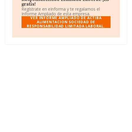
al por menor en establecimientos no especializados,
gratis!
con predominio en productos alimenticios, bebidas y
Regístrate en eInforma y te regalamos el
tabaco', cuyo Código es 4711. La sociedad no tiene
Informe Ampliado de esta empresa.
actividad en mercados exteriores.
VER INFORME AMPLIADO DE ACTIBA
ALIMENTACION SOCIEDAD DE
RESPONSABILIDAD LIMITADA LABORAL.
La dirección de correo es
actiba.sl@gmail.com
.
La compañía
Actiba Alimentacion Sociedad de
Responsabilidad Limitada Laboral
, CIF B16391922,
tiene domicilio fiscal en Calle Da Concordia (ourense)
núm. 26 6 B, (32003), Ourense, Galicia.
Con los datos a disposición de INFORMA sobre 21.791
empresas pertenecientes al sector, en el ámbito
nacional la facturación alcanza la cifra de 102.271
millones de euros y se calcula un promedio de
facturación de 4 millones de euros entre todas las
compañías. En cuanto a la información relativa a la
provincia de Ourense, en la base de datos INFORMA
constan 112 empresas, con ventas en 2024 de hasta 42
millones de euros. Con el fin de ampliar la información
relativa a las compañías, la media de empleados de las
empresas es de 19. La media de antigüedad desde la
constitución es de 13 años.