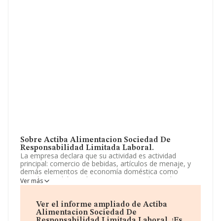
Sobre Actiba Alimentacion Sociedad De
Responsabilidad Limitada Laboral.
La empresa declara que su actividad es actividad
principal: comercio de bebidas, artículos de menaje, y
demás elementos de economía doméstica como
vestido y mobiliario, limpieza, juguetes de regalo y, en
Ver más
general, los propios de los supermercados. cnae 4711.
comercio al por menor o al detalle de toda clase de
artículos de alimentación, in. La sociedad está inscrita
Ver el informe ampliado de Actiba
en el Registro Mercantil como Sociedad Limitada. La
Alimentacion Sociedad De
actividad de referencia CNAE corresponde a 'Comercio
Responsabilidad Limitada Laboral. ¡Es