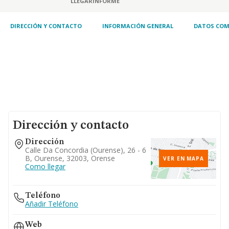
LLEGAR
INFORME
cnae 4711. comercio al por menor o al
detalle de toda clase de artículos de
alimentación, in
DIRECCIÓN Y CONTACTO
INFORMACIÓN GENERAL
DATOS COM
Dirección y contacto
Dirección
Calle Da Concordia (ourense), 26 - 6
B, Ourense, 32003, Orense
VER EN MAPA
Como llegar
Teléfono
Añadir Teléfono
Web