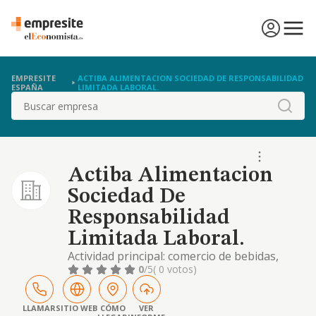
EMPRESITE
ACTIBA ALIMENTACION SOCIEDAD DE RESPONSABILIDAD
ESPAÑA
LIMITADA LABORAL.
Buscar
Actiba Alimentacion
Sociedad De
Responsabilidad
Limitada Laboral.
Actividad principal: comercio de bebidas,
artículos de menaje, y demás elementos de
0
/5
( 0 votos)
economía doméstica como vestido y
mobiliario, limpieza, juguetes de regalo y, en
general, los propios de los supermercados.
LLAMAR
SITIO WEB
CÓMO
VER