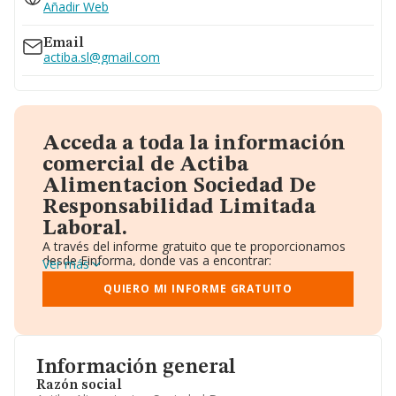
Añadir Web
Email
actiba.sl@gmail.com
Acceda a toda la información
comercial de Actiba
Alimentacion Sociedad De
Responsabilidad Limitada
Laboral.
A través del informe gratuito que te proporcionamos
desde Einforma, donde vas a encontrar:
Ver más
Datos identificativos: Denominación, CIF,
Teléfono, Domicilio.
QUIERO MI INFORME GRATUITO
Informe Mercantil Completo (BORME).
Gráficos de Evolución Ventas y Empleados.
Consejo de Administración y Administradores.
Directivos y Ejecutivos.
Accionistas.
Información general
Participaciones y Vinculaciones en otras empresas.
Razón social
Artículos de prensa publicados sobre la empresa.