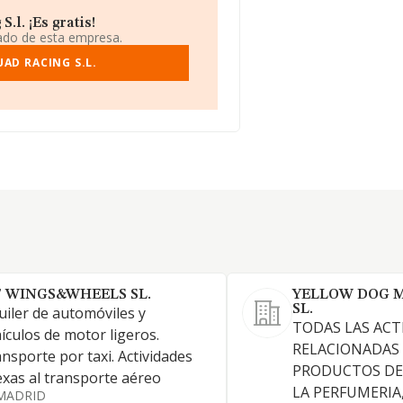
l. ¡Es gratis!
iado de esta empresa.
AD RACING S.L.
7 WINGS&WHEELS SL.
YELLOW DOG
SL.
uiler de automóviles y
TODAS LAS ACT
ículos de motor ligeros.
RELACIONADAS
nsporte por taxi. Actividades
PRODUCTOS DE 
xas al transporte aéreo
LA PERFUMERIA
MADRID