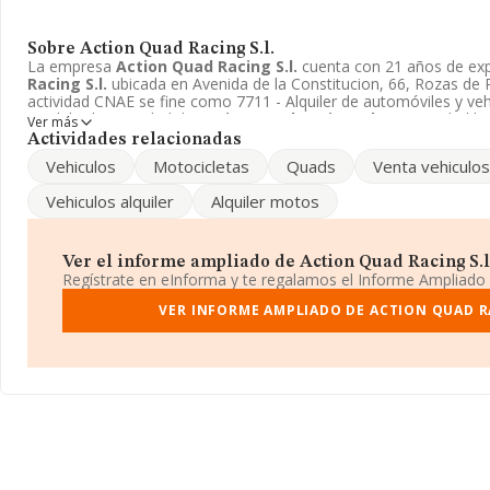
Sobre Action Quad Racing S.l.
La empresa
Action Quad Racing S.l.
cuenta con 21 años de exp
Racing S.l.
ubicada en Avenida de la Constitucion, 66, Rozas de P
actividad CNAE se fine como 7711 - Alquiler de automóviles y vehí
modelo de sociedad de
Action Quad Racing S.l.
es Sociedad lim
Ver más
Actividades relacionadas
Vehiculos
Motocicletas
Quads
Venta vehiculos
Vehiculos alquiler
Alquiler motos
Ver el informe ampliado de Action Quad Racing S.l. 
Regístrate en eInforma y te regalamos el Informe Ampliado
VER INFORME AMPLIADO DE ACTION QUAD RA