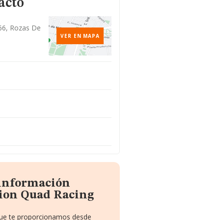
acto
 66, Rozas De
VER EN MAPA
 información
tion Quad Racing
 que te proporcionamos desde