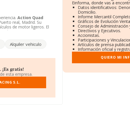
Einforma, donde vas a encontr
Datos identificativos: Deno
Domicilio.
Informe Mercantil Complet
eriencia.
Action Quad
Gráficos de Evolución Vent
uerto real, Madrid. Su
Consejo de Administración 
culos de motor ligeros. El
Directivos y Ejecutivos.
itada.
Accionistas.
Participaciones y Vinculaci
Alquiler vehiculo
Artículos de prensa publica
Información oficial y regist
QUIERO MI IN
¡Es gratis!
 de esta empresa.
CING S.L.