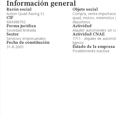
Información general
Razón social
Objeto social
Action Quad Racing S.l.
Compra, venta importacion
quad, motos, minimotos y
CIF
B84388792
deportivos
Forma jurídica
Actividad
Sociedad limitada
Alquiler automóviles sin 
Sector
Actividad CNAE
Servicios empresariales
7711 - Alquiler de automó
ligeros
Fecha de constitución
31-8-2005
Estado de la empresa
Posiblemente inactiva