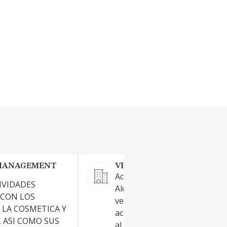
 MANAGEMENT
VELTO MOBILITY SL.
Actividad principal: CNAE 7711
IVIDADES
Alquiler de automóviles y
 CON LOS
vehículos de motor ligeros. -
LA COSMETICA Y
actividades: CNAE 4781 - Com
, ASI COMO SUS
al por menor de vehículos de