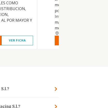
LES COMO
motor. - CNAE 4792. Comercio
DISTRIBUCION,
por menor por corresponden
ION,
Internet. CNAE 9531. Reparac
 AL POR MAYOR Y
mantenimiento de vehículos 
motor..
MADRID
VER FICHA
VER INFORME
VER FIC
S.l.?
acing S.l.?