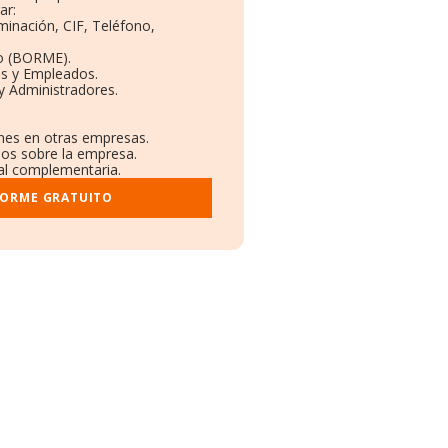
ar:
minación, CIF, Teléfono,
o (BORME).
as y Empleados.
y Administradores.
ones en otras empresas.
dos sobre la empresa.
ral complementaria.
FORME GRATUITO