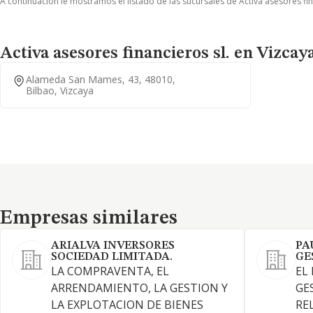
A continuación le mostramos el listado de las sucursales de Activa asesores fin
Activa asesores financieros sl. en Vizcay
Alameda San Mames, 43, 48010,
Bilbao, Vizcaya
Empresas similares
Empresas similares
ARIALVA INVERSORES
PA
SOCIEDAD LIMITADA.
GE
LA COMPRAVENTA, EL
EL
ARRENDAMIENTO, LA GESTION Y
GE
LA EXPLOTACION DE BIENES
RE