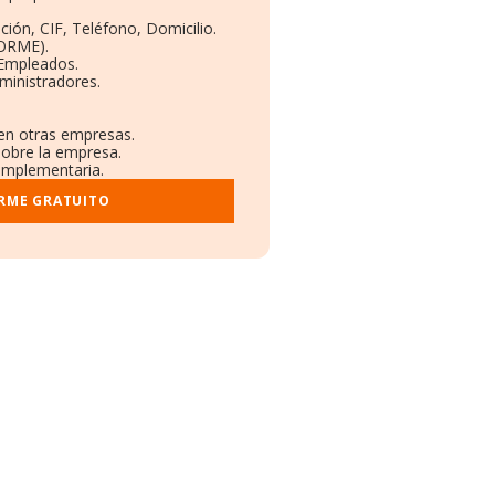
ción, CIF, Teléfono, Domicilio.
BORME).
 Empleados.
ministradores.
 en otras empresas.
sobre la empresa.
complementaria.
ORME GRATUITO