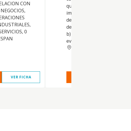
ELACION CON
quieran patrocinar o usar la
 NEGOCIOS,
imagen pública de aquellos
ERACIONES
deportistas que confieran su
NDUSTRIALES,
derechos de imagen a la emp
SERVICIOS, 0
b) La organización de todo ti
ESPAN
eventos deportivos y cu
MADRID
VER FICHA
VER INFORME
VER FIC