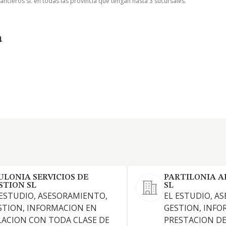
ancieros sl. en todas las provincia que tengan hasta 3 sucursales.
a
ULONIA SERVICIOS DE
PARTILONIA A
STION SL
SL
 ESTUDIO, ASESORAMIENTO,
EL ESTUDIO, A
STION, INFORMACION EN
GESTION, INFO
LACION CON TODA CLASE DE
PRESTACION DE