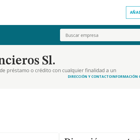
AÑA
Buscar
cieros Sl.
de préstamo o crédito con cualquier finalidad a un
r la ley 2/2009, de 31 de marzo, por la que se
DIRECCIÓN Y CONTACTO
INFORMACIÓN 
tamos o créditos hipotecarios y de servicios de i