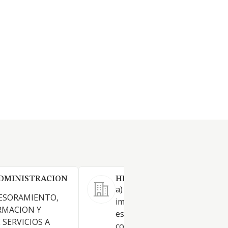
DMINISTRACION
HERRALOSPORT SL.
a) La gestión de derechos de
SESORAMIENTO,
imagen de deportistas, con
RMACION Y
especial énfasis en la negoci
 SERVICIOS A
con las diferentes empresas 