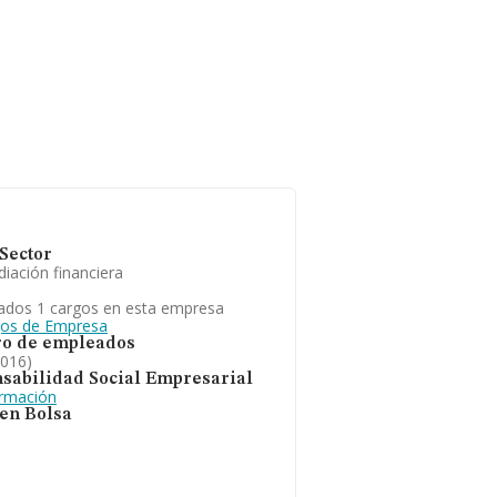
güedad alcanza los 22
sas es de 159.
Sector
iación financiera
ados 1 cargos en esta empresa
gos de Empresa
o de empleados
2016)
sabilidad Social Empresarial
ormación
 en Bolsa