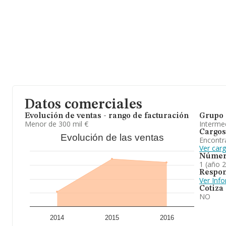
Finalmente, para completar los datos de sector, en 2016, la anti
años desde la constitución. La media de empleados de las empre
Datos comerciales
Evolución de ventas - rango de facturación
Grupo 
Menor de 300 mil €
Intermed
Cargos
Evolución de las ventas
Encontr
Ver car
Númer
1 (año 
Respon
Ver Inf
Cotiza
NO
2014
2015
2016