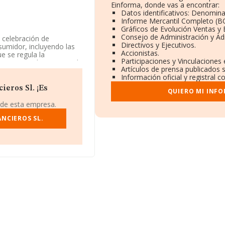
Einforma, donde vas a encontrar:
Datos identificativos: Denomina
Informe Mercantil Completo (
Gráficos de Evolución Ventas y
Consejo de Administración y Ad
a celebración de
Directivos y Ejecutivos.
sumidor, incluyendo las
Accionistas.
e se regula la
Participaciones y Vinculaciones
ecarios y de servicios de
Artículos de prensa publicados 
tra intermediación
Información oficial y registral 
ercados exteriores.
ieros Sl. ¡Es
QUIERO MI INF
 de 6 de mayo de 2003,
resas, la compañía se
 de esta empresa.
va Asesores
ANCIEROS SL.
perimentado un descenso
es y teniendo en cuenta
número de empleados
 se encuentra en Paseo
enecientes al sector, la
ros y el promedio de la
06 mil euros,
edio. En cuanto a la
tos de INFORMA aparecen
nes de euros.