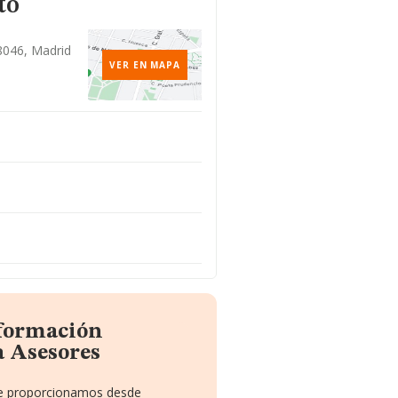
to
8046, Madrid
VER EN MAPA
nformación
a Asesores
 te proporcionamos desde