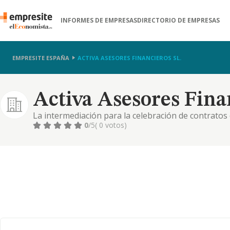
INFORMES DE EMPRESAS
DIRECTORIO DE EMPRESAS
EMPRESITE ESPAÑA
ACTIVA ASESORES FINANCIEROS SL.
Activa Asesores Finan
La intermediación para la celebración de contratos 
consumidor, incluyendo las actividades reguladas po
0
/5
( 0 votos)
regula la contratación con los consumidores de prés