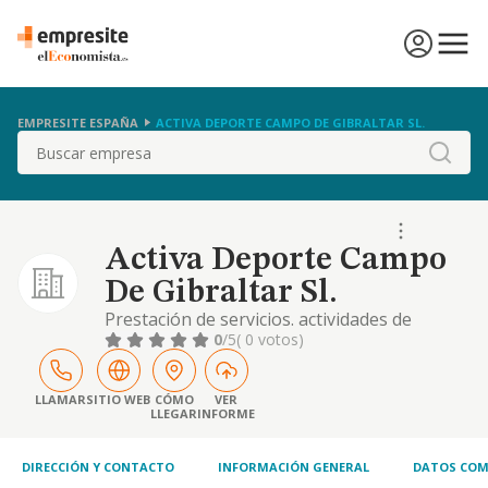
EMPRESITE ESPAÑA
ACTIVA DEPORTE CAMPO DE GIBRALTAR SL.
Buscar
Activa Deporte Campo
De Gibraltar Sl.
Prestación de servicios. actividades de
gestión y administración. servicios
0
/5
( 0 votos)
educativos, sanitarios, de ocio y
entretenimiento
LLAMAR
SITIO WEB
CÓMO
VER
LLEGAR
INFORME
DIRECCIÓN Y CONTACTO
INFORMACIÓN GENERAL
DATOS COM