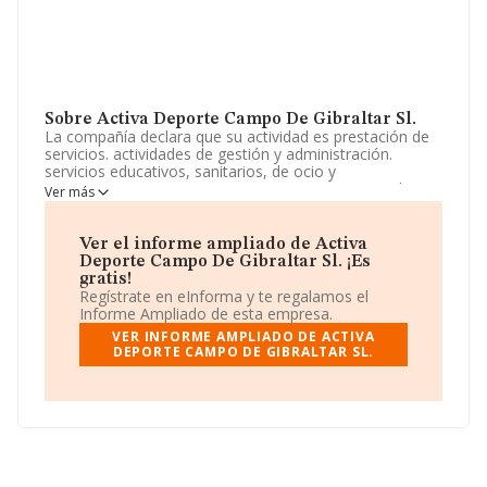
Sobre Activa Deporte Campo De Gibraltar Sl.
La compañía declara que su actividad es prestación de
servicios. actividades de gestión y administración.
servicios educativos, sanitarios, de ocio y
entretenimiento. La empresa aparece inscrita en el
Ver más
Registro Mercantil como Sociedad Limitada. Su
actividad CNAE es 'Gestión de instalaciones deportivas'
con código 9311. La compañía no tiene actividad en
Ver el informe ampliado de Activa
mercados exteriores.
Deporte Campo De Gibraltar Sl. ¡Es
gratis!
Ha habido un descenso en cuanto al número de
Regístrate en eInforma y te regalamos el
empleados y teniendo en cuenta la información a
Informe Ampliado de esta empresa.
disposición de INFORMA, ha contado con un número de
VER INFORME AMPLIADO DE ACTIVA
empleados inferior a la media de sector.
DEPORTE CAMPO DE GIBRALTAR SL.
Su teléfono es 956643593 y su email es
admin@activadeporte.com
.
La empresa
Activa Deporte Campo de Gibraltar S.L
,
con CIF B72289366, se encuentra en Calle De La Goleta
Pol Industrial Zabal Bajo núm. 46, (11300), La Linea De
La Concepcion, provincia de Cádiz, Andalucía.