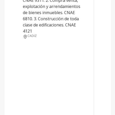
CNAE 9311. 2. Compra venta,
explotación y arrendamientos
D
de bienes inmuebles. CNAE
6810. 3. Construcción de toda
clase de edificaciones. CNAE
D
4121
CADIZ
S
A
T