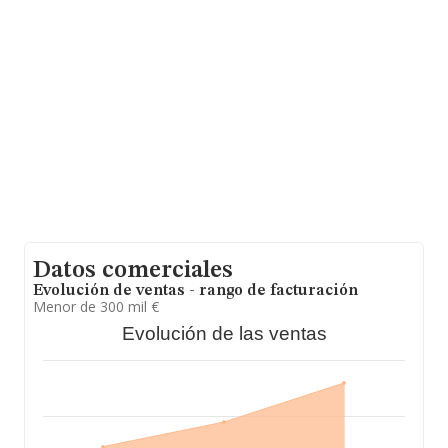
Con los datos a disposición de INFORMA sobre 10.917
empresas pertenecientes al sector, a nivel nacional la
facturación asciende a 2.827 millones de euros y se
calcula un promedio de facturación de 258 mil euros
entre todas las compañías. Respecto a la información
de la provincia (hablamos de Cádiz), en la base de datos
INFORMA constan 238 empresas, cuyas ventas en 2022
han alcanzado los 61 millones de euros. Por último, con
el fin de ampliar la información relativa al ámbito de la
empresa, la media de empleados de las empresas es de
4; la antigüedad desde la constitución es de 11 años.
Datos comerciales
Evolución de ventas - rango de facturación
Menor de 300 mil €
Evolución de las ventas