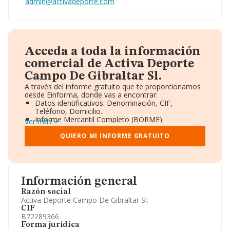
admin@activadeporte.com
Acceda a toda la información
comercial de Activa Deporte
Campo De Gibraltar Sl.
A través del informe gratuito que te proporcionamos
desde Einforma, donde vas a encontrar:
Datos identificativos: Denominación, CIF,
Teléfono, Domicilio.
Informe Mercantil Completo (BORME).
Ver más
Gráficos de Evolución Ventas y Empleados.
Consejo de Administración y Administradores.
QUIERO MI INFORME GRATUITO
Directivos y Ejecutivos.
Accionistas.
Participaciones y Vinculaciones en otras empresas.
Artículos de prensa publicados sobre la empresa.
Información oficial y registral complementaria.
Información general
Razón social
Activa Deporte Campo De Gibraltar Sl.
CIF
B72289366
Forma jurídica