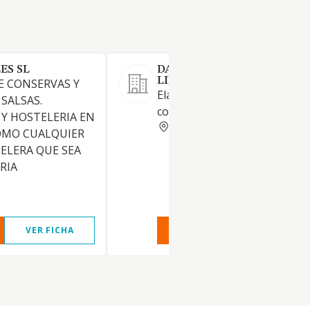
ES SL
DARDER FOODS SOCIEDAD
LIMITADA.
E CONSERVAS Y
Elaboración de especias, sals
SALSAS.
condimentos
Y HOSTELERIA EN
GERONA
OMO CUALQUIER
ELERA QUE SEA
RIA
VER FICHA
VER INFORME
VER FIC