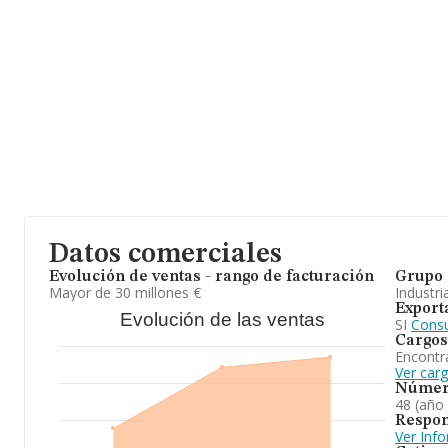
En base a la información de la que dispone INFORMA sobre 302 c
facturación alcanza la cifra de 2.150 millones de euros y se calc
millones de euros entre todas las compañías. En cuanto a la infor
Girona, en la base de datos de INFORMA aparecen 7 empresas, 
alcanzado los 37 millones de euros. Para aportar ulterior informa
sectorial, la media de empleados de las empresas es de 20; la an
de 22 años.
A modo de conclusión, la actividad de
Activa Food-tech S.A
est
ingredientes y aditivos alimentarios. En relación con el ranking 
posiciones.
Datos comerciales
Evolución de ventas - rango de facturación
Grupo 
Mayor de 30 millones €
Industri
Export
Evolución de las ventas
SI
Consu
Cargos
Encontr
Ver car
Númer
48 (año
Respon
Ver Inf