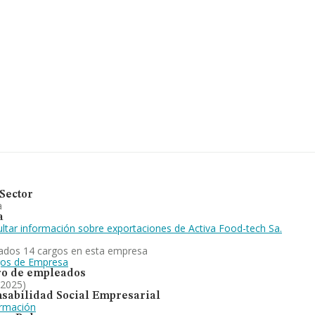
ompañías, en el ámbito nacional la
ula un promedio de facturación de 7
mación relativa a la provincia de
cuyas ventas en 2024 han
ción de interés en el ámbito
tigüedad desde la constitución es
á enfocada en fabricantes de
de Girona, la empresa ha escalado
Sector
a
a
ltar información sobre exportaciones de Activa Food-tech Sa.
ados 14 cargos en esta empresa
gos de Empresa
o de empleados
 2025)
sabilidad Social Empresarial
ormación