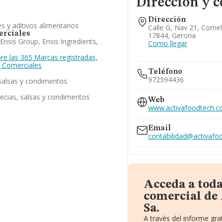
Dirección y c
Dirección
s y aditivos alimentarios
Calle G, Nav 21, Cornel
rciales
17844, Gerona
 Ensis Group, Ensis Ingredients,
Como llegar
re las 365 Marcas registradas,
 Comerciales
Teléfono
972594436
 salsas y condimentos
ecias, salsas y condimentos
Web
www.activafoodtech.
Email
contabilidad@activaf
Acceda a tod
comercial de 
Sa.
A través del informe gr