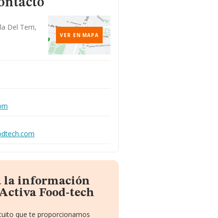
ontacto
la Del Terri,
VER EN MAPA
com
oodtech.com
a la información
Activa Food-tech
atuito que te proporcionamos