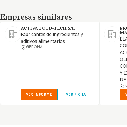
Empresas similares
Empresas similares
ACTIVA FOOD-TECH SA.
PR
MA
Fabricantes de ingredientes y
EL
aditivos alimentarios
CO
GERONA
AC
OL
CO
Y 
DE
VER INFORME
VER FICHA