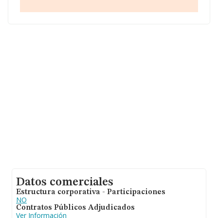
facturación de ventas entre todas las compañías
alcanza los 26 millones de euros. Como información
adicional de interés, la media de empleados es de 57. La
antigüedad desde la constitución es de 15 años.
Datos comerciales
Estructura corporativa - Participaciones
NO
Contratos Públicos Adjudicados
Ver Información