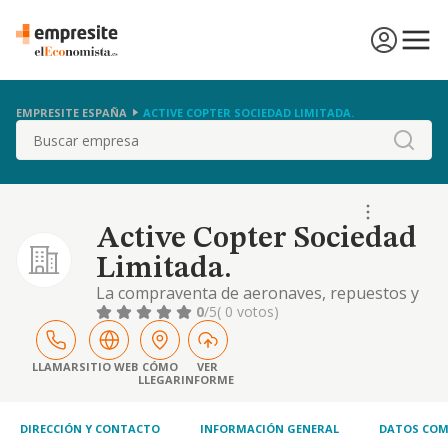
EMPRESITE ESPAÑA
ACTIVE COPTER SOCIEDAD LIMITADA.
Buscar
Active Copter Sociedad
Limitada.
La compraventa de aeronaves, repuestos y
accesorios para las mismas, la revision y
0
/5
( 0 votos)
reparacion de aeronaves, asi como el
arrendamiento (no financiero) de estas. el
transporte en helicoptero de pasajeros, con
LLAMAR
SITIO WEB
CÓMO
VER
LLEGAR
INFORME
fines turisti
DIRECCIÓN Y CONTACTO
INFORMACIÓN GENERAL
DATOS COM