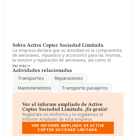
Sobre Active Copter Sociedad Limitada.
La empresa declara que su actividad es la compraventa
de aeronaves, repuestos y accesorios para las mismas,
la revision y reparación de aeronaves, así como el
arrendamiento (no financiero) de estas. el transporte en
Ver más
helicoptero de pasajeros, con fines turisti. La sociedad
Actividades relacionadas
está inscrita en el Registro Mercantil como Sociedad
Transportes
Reparaciones
Limitada. La actividad de referencia CNAE corresponde
a '%cnae%', cuyo Código es 3031. No realiza actividad
Mantenimientos
Transporte pasajeros
de importación y/o exportación.
La sociedad
Active Copter Sociedad Limitada
,
B98203573, tiene domicilio fiscal en Partida Altet Pol 1
Ver el informe ampliado de Active
núm. 158, (03195), Elche, en Alicante, Comunidad
Copter Sociedad Limitada. ¡Es gratis!
Valenciana.
Regístrate en eInforma y te regalamos el
Informe Ampliado de esta empresa.
En relación con el sector y disponiendo de los datos de
VER INFORME AMPLIADO DE ACTIVE
hasta 438 empresas, a nivel nacional la facturación
COPTER SOCIEDAD LIMITADA.
asciende a 11.480 millones de euros y la media de