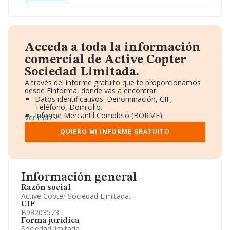
Acceda a toda la información
comercial de Active Copter
Sociedad Limitada.
A través del informe gratuito que te proporcionamos
desde Einforma, donde vas a encontrar:
Datos identificativos: Denominación, CIF,
Teléfono, Domicilio.
Informe Mercantil Completo (BORME).
Ver más
Gráficos de Evolución Ventas y Empleados.
Consejo de Administración y Administradores.
QUIERO MI INFORME GRATUITO
Directivos y Ejecutivos.
Accionistas.
Participaciones y Vinculaciones en otras empresas.
Artículos de prensa publicados sobre la empresa.
Información oficial y registral complementaria.
Información general
Razón social
Active Copter Sociedad Limitada.
CIF
B98203573
Forma jurídica
Sociedad limitada