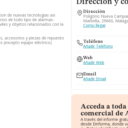
Dirección y c
Dirección
ion de nuevas tecnologias asi
Poligono Nueva Campan
rios de todo tipo de alarmas-
Marbella, 29660, Malag
iles y objetos relacionados con la
Como llegar
, accesorios y piezas de repuesto
Teléfono
s (excepto equipo eléctrico)
Añadir Teléfono
Web
Añadir Web
Email
Añadir Email
Acceda a toda
comercial de A
A través del informe gra
desde Einforma, donde va