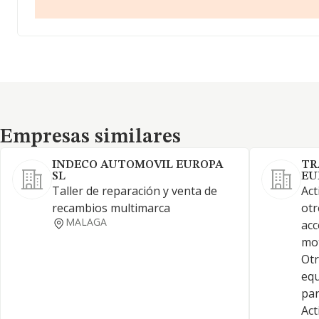
Empresas similares
Empresas similares
INDECO AUTOMOVIL EUROPA
TR
SL
EU
Taller de reparación y venta de
Act
recambios multimarca
otr
MALAGA
acc
mot
Otr
equ
par
Act