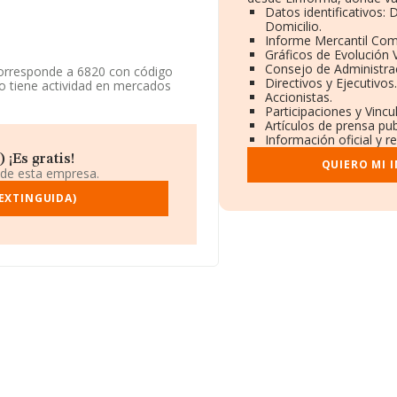
Datos identificativos:
Domicilio.
Informe Mercantil Co
Gráficos de Evolución
Consejo de Administra
corresponde a 6820 con código
Directivos y Ejecutivos
 no tiene actividad en mercados
Accionistas.
Participaciones y Vinc
Artículos de prensa pu
micilio fiscal en Avenida Diagonal
Información oficial y r
 ¡Es gratis!
QUIERO MI 
pertenecientes al sector, a nivel
 de esta empresa.
 2019 la media de facturación de
l fin de ampliar la información
(EXTINGUIDA)
güedad alcanza los 24 años desde