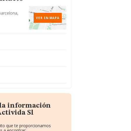
Barcelona,
VER EN MAPA
 la información
ctivida Sl
uito que te proporcionamos
s a encontrar: