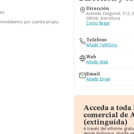
Dirección
les
Avenida Diagonal, 512, 
08006, Barcelona
inmobiliarios por cuenta propia
Como llegar
Teléfono
Añadir Teléfono
Web
Añadir Web
Email
Añadir Email
Acceda a toda
comercial de A
(extinguida)
A través del informe grat
desde Einforma, donde va