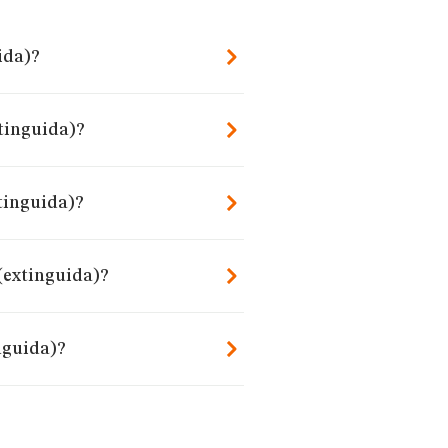
ida)?
xtinguida)?
tinguida)?
 (extinguida)?
nguida)?