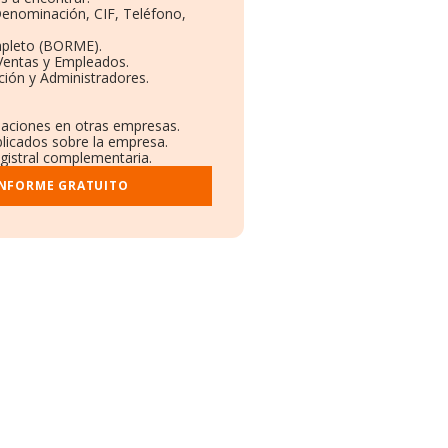
 Denominación, CIF, Teléfono,
mpleto (BORME).
 Ventas y Empleados.
ción y Administradores.
.
ulaciones en otras empresas.
blicados sobre la empresa.
egistral complementaria.
INFORME GRATUITO