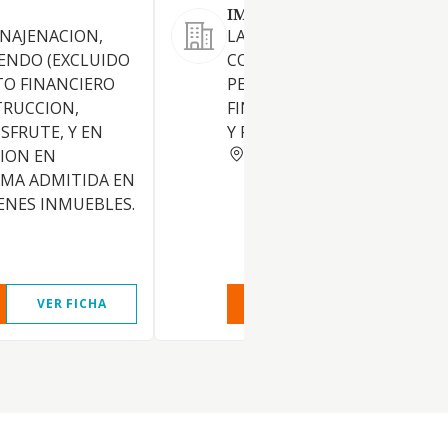
IMMOBLES LECHA SOLER S
ENAJENACION,
LA PROMOCION,
ENDO (EXCLUIDO
CONSTRUCCION, COMPRAVE
O FINANCIERO
PERMUTA Y ARRENDAMIENT
TRUCCION,
FINCAS URBANAS, INDUSTRI
SFRUTE, Y EN
Y RUSTICAS.
BARCELONA
ION EN
RMA ADMITIDA EN
ENES INMUEBLES.
VER FICHA
VER INFORME
VER FIC