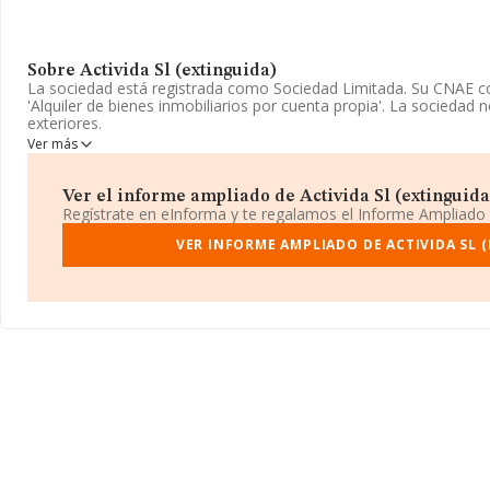
Sobre Activida Sl (extinguida)
La sociedad está registrada como Sociedad Limitada. Su CNAE 
'Alquiler de bienes inmobiliarios por cuenta propia'. La sociedad
exteriores.
Ver más
La sociedad
Activida S.L (extinguida)
, NIF B08159147, tiene do
núm. 512, (08006), en el municipio de Barcelona, Cataluña.
Ver el informe ampliado de Activida Sl (extinguida)
Con los datos a disposición de INFORMA sobre 132.555 empresas 
Regístrate en eInforma y te regalamos el Informe Ampliado
nacional la facturación asciende a 22.737 millones de euros y en
ventas entre todas las compañías alcanza los 171 mil euros. Con e
VER INFORME AMPLIADO DE ACTIVIDA SL 
relativa a las compañías, los empleados de media son 1. La anti
la constitución.