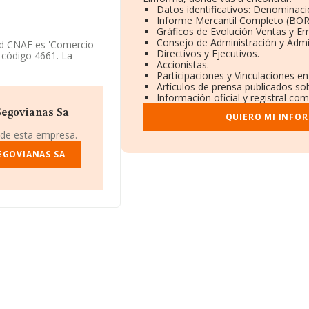
Datos identificativos: Denominaci
Informe Mercantil Completo (BO
Gráficos de Evolución Ventas y E
Consejo de Administración y Admi
ad CNAE es 'Comercio
Directivos y Ejecutivos.
 código 4661. La
Accionistas.
Participaciones y Vinculaciones e
Artículos de prensa publicados so
A40004772, está situada
Información oficial y registral co
eón.
Segovianas Sa
QUIERO MI INFO
455 empresas, la
uros y la media entre
 de esta empresa.
n relación con la
FORMA constan 10
EGOVIANAS SA
ra aportar ulterior
ados es de 5. La