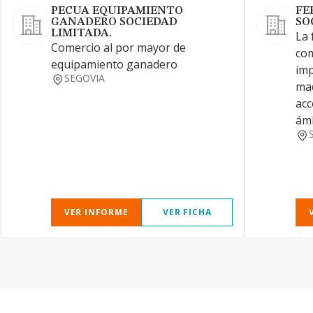
PECUA EQUIPAMIENTO
FE
GANADERO SOCIEDAD
SO
LIMITADA.
La 
Comercio al por mayor de
com
equipamiento ganadero
imp
SEGOVIA
maq
acc
ámb
VER INFORME
VER FICHA