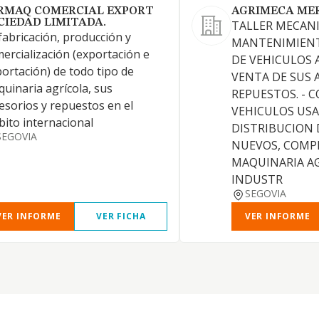
RMAQ COMERCIAL EXPORT
AGRIMECA MER
CIEDAD LIMITADA.
TALLER MECAN
fabricación, producción y
MANTENIMIENT
ercialización (exportación e
DE VEHICULOS 
ortación) de todo tipo de
VENTA DE SUS 
uinaria agrícola, sus
REPUESTOS. - 
esorios y repuestos en el
VEHICULOS USA
ito internacional
DISTRIBUCION 
SEGOVIA
NUEVOS, COMP
MAQUINARIA AG
INDUSTR
SEGOVIA
VER INFORME
VER FICHA
VER INFORME