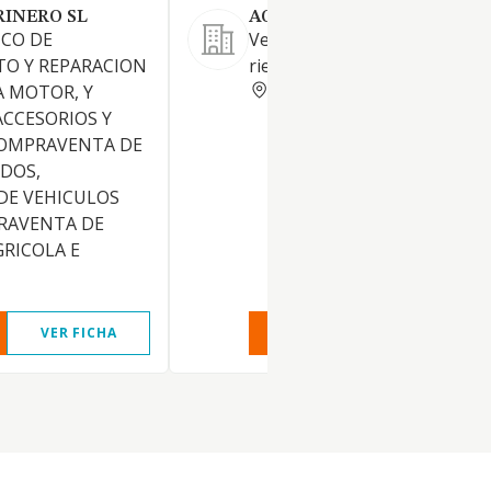
INERO SL
AGROPOZA SL
ICO DE
Venta e instalación de materi
O Y REPARACION
riego.
SEGOVIA
A MOTOR, Y
ACCESORIOS Y
COMPRAVENTA DE
DOS,
DE VEHICULOS
RAVENTA DE
RICOLA E
VER FICHA
VER INFORME
VER FIC