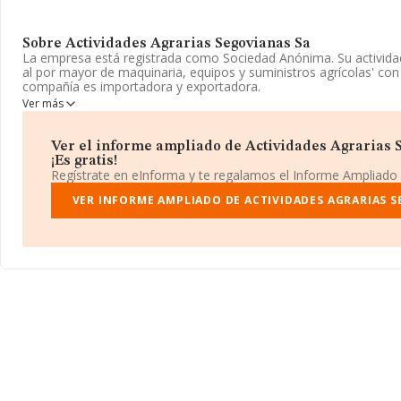
Sobre Actividades Agrarias Segovianas Sa
La empresa está registrada como Sociedad Anónima. Su activid
al por mayor de maquinaria, equipos y suministros agrícolas' con
compañía es importadora y exportadora.
Ver más
La compañía
Actividades Agrarias Segovianas S.A
, con CIF 
en Calle Gonzalez núm. 25, (%codigoPostal%), Segovia, Castilla-l
Ver el informe ampliado de Actividades Agrarias 
En relación con el sector y disponiendo de los datos de hasta 2.
¡Es gratis!
facturación en el ámbito nacional alcanza los 4.621 millones de e
Regístrate en eInforma y te regalamos el Informe Ampliado
todas las compañías es de 1 millón de euros de ventas en 2001. E
información de la provincia de Segovia, en la base de datos IN
VER INFORME AMPLIADO DE ACTIVIDADES AGRARIAS S
empresas, cuyas ventas han obtenido los 11 millones de euros. Pa
información de interés en el ámbito sectorial, la media de emple
antigüedad alcanza los 19 años desde la constitución.