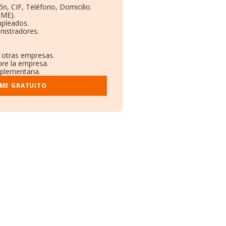
ón, CIF, Teléfono, Domicilio.
RME).
mpleados.
nistradores.
n otras empresas.
bre la empresa.
mplementaria.
RME GRATUITO