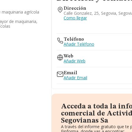
Dirección
 maquinaria agrícola
Calle Gonzalez, 25, Segovia, Segovi
Como llegar
ayor de maquinaria,
ícolas
Teléfono
Añadir Teléfono
Web
Añadir Web
Email
Añadir Email
Acceda a toda la in
comercial de Activi
Segovianas Sa
A través del informe gratuito que t
Einforma, donde vas a encontrar: