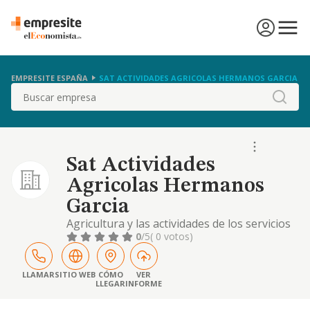
EMPRESITE ESPAÑA
SAT ACTIVIDADES AGRICOLAS HERMANOS GARCIA
Buscar
Sat Actividades
Agricolas Hermanos
Garcia
Agricultura y las actividades de los servicios
relacionados con la misma.
0
/5
( 0 votos)
LLAMAR
SITIO WEB
CÓMO
VER
LLEGAR
INFORME