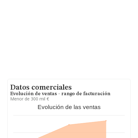
sobre 1.659 compañías, a nivel nacional la facturación
asciende a 526 millones de euros y en 2022 la media de
facturación de ventas entre todas las compañías
alcanza los 317 mil euros. Por último, con el fin de
ampliar la información relativa al ámbito de la empresa,
la antigüedad alcanza los 16 años desde la constitución.
La media de empleados de las empresas es de 3.
Datos comerciales
Evolución de ventas - rango de facturación
Menor de 300 mil €
Evolución de las ventas