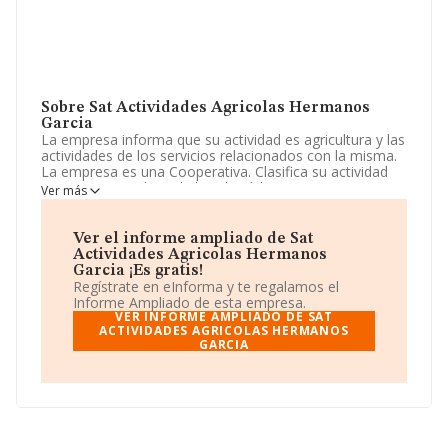
Sobre Sat Actividades Agricolas Hermanos
Garcia
La empresa informa que su actividad es agricultura y las
actividades de los servicios relacionados con la misma.
La empresa es una Cooperativa. Clasifica su actividad
CNAE como 'Cultivo de la vid', código 0121. La
Ver más
compañía no tiene actividad en mercados exteriores.
Ha contado con el mismo número de empleados y
Ver el informe ampliado de Sat
atendiendo a los datos disponibles en INFORMA, ese
Actividades Agricolas Hermanos
número ha estado por encima de la media de sector.
Garcia ¡Es gratis!
Regístrate en eInforma y te regalamos el
Para comunicarse con sus oficinas, el número de
Informe Ampliado de esta empresa.
teléfono es 967460044 y su email es
VER INFORME AMPLIADO DE SAT
sathermanosgarcia@gmail.com
ACTIVIDADES AGRICOLAS HERMANOS
.
GARCIA
La compañía
Sat Actividades Agrícolas Hermanos
Garcia
, NIF F02265718, está situada en Carretera
Albacete núm. 11, (02200), en el municipio de Casas-
ibañez, provincia de Albacete, Castilla-la Mancha.
En base a la información de la que dispone INFORMA