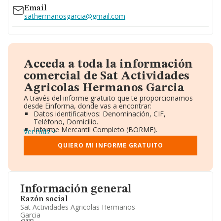
Email
sathermanosgarcia@gmail.com
Acceda a toda la información
comercial de Sat Actividades
Agricolas Hermanos Garcia
A través del informe gratuito que te proporcionamos
desde Einforma, donde vas a encontrar:
Datos identificativos: Denominación, CIF,
Teléfono, Domicilio.
Informe Mercantil Completo (BORME).
Ver más
Gráficos de Evolución Ventas y Empleados.
Consejo de Administración y Administradores.
QUIERO MI INFORME GRATUITO
Directivos y Ejecutivos.
Accionistas.
Participaciones y Vinculaciones en otras empresas.
Artículos de prensa publicados sobre la empresa.
Información oficial y registral complementaria.
Información general
Razón social
Sat Actividades Agricolas Hermanos
Garcia