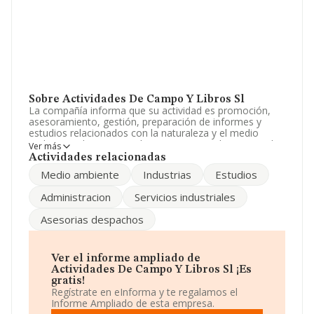
Sobre Actividades De Campo Y Libros Sl
La compañía informa que su actividad es promoción,
asesoramiento, gestión, preparación de informes y
estudios relacionados con la naturaleza y el medio
ambiente, el patrimonio historico y natural asimismo la
Ver más
creacion, edicion, administración, compraventa, prod.
Actividades relacionadas
La sociedad está inscrita en el Registro Mercantil como
Medio ambiente
Industrias
Estudios
Sociedad Limitada. Tiene CNAE: 5920 - 'Actividades de
grabación de sonido y edición musical'. La empresa no
Administracion
Servicios industriales
tiene actividad en mercados exteriores.
Asesorias despachos
Según la Recomendación 2003/361/CE de la Comisión,
de 6 de mayo de 2003, sobre la definición de
microempresas, pequeñas y medianas empresas, la
compañía entra en la categoría de microempresas. El
Ver el informe ampliado de
número de empleados ha sido el mismo con respecto al
Actividades De Campo Y Libros Sl ¡Es
2010 y según los datos a disposición de INFORMA, ha
gratis!
tenido un número de empleados por debajo de la media
Regístrate en eInforma y te regalamos el
de sector.
Informe Ampliado de esta empresa.