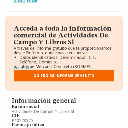
Añadir Email
Acceda a toda la información
comercial de Actividades De
Campo Y Libros Sl
A través del informe gratuito que te proporcionamos
desde Einforma, donde vas a encontrar:
Datos identificativos: Denominación, CIF,
Teléfono, Domicilio.
Informe Mercantil Completo (BORME).
Ver más
Gráficos de Evolución Ventas y Empleados.
Consejo de Administración y Administradores.
QUIERO MI INFORME GRATUITO
Directivos y Ejecutivos.
Accionistas.
Participaciones y Vinculaciones en otras empresas.
Artículos de prensa publicados sobre la empresa.
Información oficial y registral complementaria.
Información general
Razón social
Actividades De Campo Y Libros Sl
CIF
B10278570
Forma jurídica