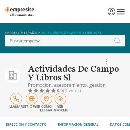
EMPRESITE ESPAÑA
ACTIVIDADES DE CAMPO Y LIBROS SL
Buscar
Actividades De Campo
Y Libros Sl
Promocion, asesoramiento, gestion,
preparacion de informes y estudios
0
/5
( 0 votos)
relacionados con la naturaleza y el medio
ambiente, el patrimonio historico y natural
asimismo la creacion, edicion,
LLAMAR
SITIO WEB
CÓMO
VER
LLEGAR
INFORME
administracion, compraventa, prod
DIRECCIÓN Y CONTACTO
INFORMACIÓN GENERAL
DATOS COM