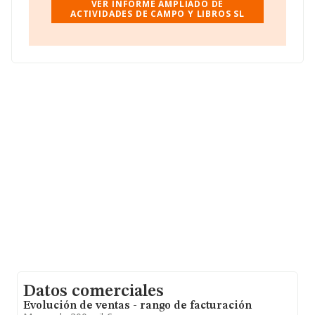
VER INFORME AMPLIADO DE
La empresa española
Actividades de Campo y Libros
ACTIVIDADES DE CAMPO Y LIBROS SL
S.L
, con NIF B10278570, tiene su domicilio social
establecido en Calle San José núm. 1, (10694), en el
municipio de Torrejon El Rubio, en Cáceres,
Extremadura.
En relación con el sector y disponiendo de los datos de
hasta 2.726 empresas, la facturación en el ámbito
nacional alcanza los 640 millones de euros y la media
entre todas las compañías es de 235 mil euros de
ventas en 2011, encontrándose la facturación de la
empresa por encima del promedio. Respecto a la
información de la provincia (hablamos de Cáceres), en
la base de datos de INFORMA aparecen 7 empresas,
cuyas ventas han obtenido los 30 mil euros. Con el fin
de ampliar la información relativa a las compañías, la
media de empleados es de 1. La antigüedad alcanza los
16 años desde la constitución.
Datos comerciales
Evolución de ventas - rango de facturación