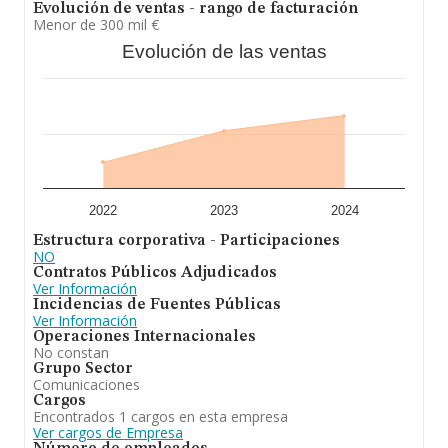
empleados es de 10.
Evolución de ventas - rango de facturación
Menor de 300 mil €
Para concluir,
Actividades Don Quijote Sociedad
Evolución de las ventas
Limitada
está especializada en a. construcción,
gestión, explotación y administración de aerodromos,
aeropuertos y centros de vuelo con o sin escuela,
publicos y privados destinados a la aviacion privada,
publica general y deportiva, tanto terrestres. En el
ranking de todas las empresas en el territorio nacional,
ha experimentado un retroceso. Se ha posicionado más
abajo en el ranking de sectores frente al 2023.
2022
2023
2024
Estructura corporativa - Participaciones
NO
Contratos Públicos Adjudicados
Ver Información
Incidencias de Fuentes Públicas
Ver Información
Operaciones Internacionales
No constan
Grupo Sector
Comunicaciones
Cargos
Encontrados 1 cargos en esta empresa
Ver cargos de Empresa