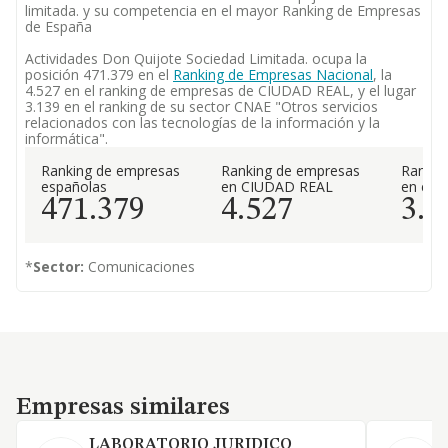
limitada. y su competencia en el mayor Ranking de Empresas
de España
Actividades Don Quijote Sociedad Limitada. ocupa la
posición 471.379 en el
Ranking de Empresas Nacional
, la
4.527 en el ranking de empresas de CIUDAD REAL, y el lugar
3.139 en el ranking de su sector CNAE "Otros servicios
relacionados con las tecnologías de la información y la
informática".
Ranking de empresas
Ranking de empresas
Rankin
españolas
en CIUDAD REAL
en el 
471.379
4.527
3.1
*
Sector:
Comunicaciones
Empresas similares
Empresas similares
LABORATORIO JURIDICO