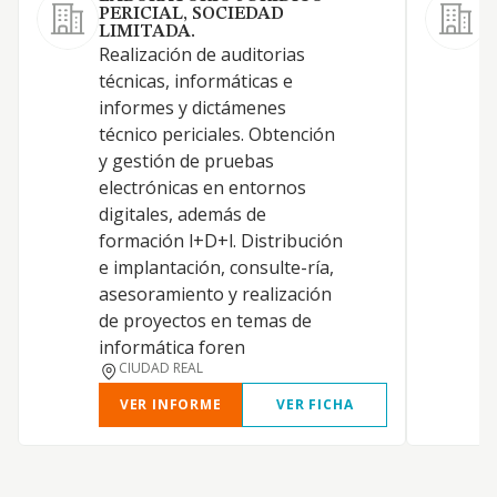
PERICIAL, SOCIEDAD
LIMITADA.
L
Realización de auditorias
d
técnicas, informáticas e
p
informes y dictámenes
l
técnico periciales. Obtención
c
y gestión de pruebas
p
electrónicas en entornos
d
digitales, además de
p
formación l+D+l. Distribución
h
e implantación, consulte-ría,
s
asesoramiento y realización
c
de proyectos en temas de
s
informática foren
CIUDAD REAL
VER INFORME
VER FICHA