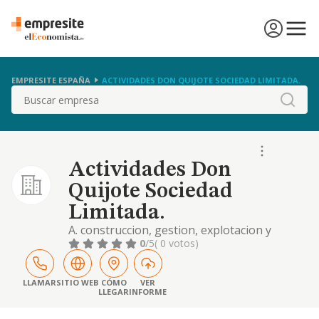
EMPRESITE ESPAÑA
ACTIVIDADES DON QUIJOTE SOCIEDAD LIMITADA.
Buscar
Actividades Don
Quijote Sociedad
Limitada.
A. construccion, gestion, explotacion y
administracion de aerodromos, aeropuertos
0
/5
( 0 votos)
y centros de vuelo con o sin escuela,
publicos y privados destinados a la aviacion
privada, publica general y deportiva, tanto
LLAMAR
SITIO WEB
CÓMO
VER
LLEGAR
INFORME
terrestres