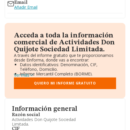
Email
Añadir Email
Acceda a toda la información
comercial de Actividades Don
Quijote Sociedad Limitada.
A través del informe gratuito que te proporcionamos
desde Einforma, donde vas a encontrar:
Datos identificativos: Denominación, CIF,
Teléfono, Domicilio.
Informe Mercantil Completo (BORME).
Ver más
Gráficos de Evolución Ventas y Empleados.
Consejo de Administración y Administradores.
QUIERO MI INFORME GRATUITO
Directivos y Ejecutivos.
Accionistas.
Participaciones y Vinculaciones en otras empresas.
Artículos de prensa publicados sobre la empresa.
Información oficial y registral complementaria.
Información general
Razón social
Actividades Don Quijote Sociedad
Limitada.
CIF