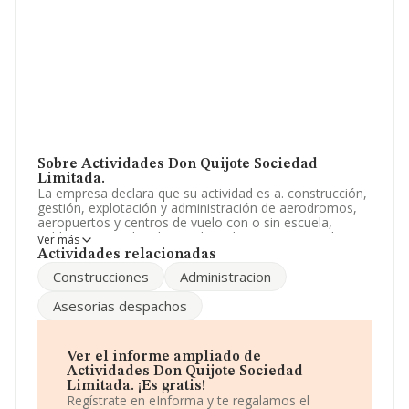
Sobre Actividades Don Quijote Sociedad
Limitada.
La empresa declara que su actividad es a. construcción,
gestión, explotación y administración de aerodromos,
aeropuertos y centros de vuelo con o sin escuela,
publicos y privados destinados a la aviacion privada,
Ver más
publica general y deportiva, tanto terrestres. La
Actividades relacionadas
empresa aparece inscrita en el Registro Mercantil como
Construcciones
Administracion
Sociedad Limitada. Clasifica su actividad CNAE como
'%cnae%', código 6290. No realiza actividad de
Asesorias despachos
importación y/o exportación.
Acerca de la información disponible en INFORMA sobre
los distintos rankings: en 2024 la empresa ha caído 149
Ver el informe ampliado de
puestos a nivel sectorial pasando a ocupar la posición
Actividades Don Quijote Sociedad
3.139, frente a la 2.990 del año anterior. En el ranking de
Limitada. ¡Es gratis!
sectores las siguientes empresas tienen mejor posición:
Regístrate en eInforma y te regalamos el