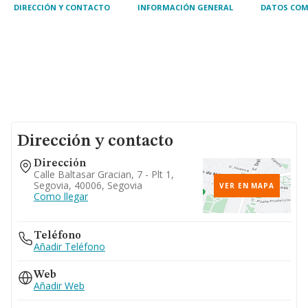
DIRECCIÓN Y CONTACTO
INFORMACIÓN GENERAL
DATOS COM
Dirección y contacto
Dirección
Calle Baltasar Gracian, 7 - Plt 1,
Segovia, 40006, Segovia
VER EN MAPA
Como llegar
Teléfono
Añadir Teléfono
Web
Añadir Web