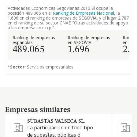
Actividades Economicas Segovianas 2010 Sl ocupa la
posición 489.065 en el
Ranking de Empresas Nacional
, la
1.696 en el ranking de empresas de SEGOVIA, y el lugar 2.787
en el ranking de su sector CNAE "Otras actividades de apoyo
a las empresas n.c.o.p.".
Ranking de empresas
Ranking de empresas
Rankin
españolas
en SEGOVIA
en el 
489.065
1.696
2.7
*
Sector:
Servicios empresariales
Empresas similares
Empresas similares
SUBASTAS VALSECA SL.
La participación en todo tipo
de subastas, públicas o