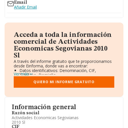
Email
Añadir Email
Acceda a toda la información
comercial de Actividades
Economicas Segovianas 2010
Sl
A través del informe gratuito que te proporcionamos
desde Einforma, donde vas a encontrar:
Datos identificativos: Denominación, CIF,
Ver más
Teléfono, Domicilio.
Informe Mercantil Completo (BORME).
QUIERO MI INFORME GRATUITO
Gráficos de Evolución Ventas y Empleados.
Consejo de Administración y Administradores.
Directivos y Ejecutivos.
Accionistas.
Participaciones y Vinculaciones en otras empresas.
Información general
Artículos de prensa publicados sobre la empresa.
Información oficial y registral complementaria.
Razón social
Actividades Economicas Segovianas
2010 Sl
CIF