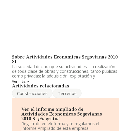
Sobre Actividades Economicas Segovianas 2010
Sl
La sociedad declara que su actividad es - la realización
de toda clase de obras y construcciones, tanto públicas
como privadas; la adquisición, explotación y
enajenación de toda clase de terrenos, su urbanización
Ver más
y parcelacion, la promoción y construcción de e. La
Actividades relacionadas
empresa está registrada como Sociedad Limitada. Tiene
Construcciones
Terrenos
CNAE: 8299 - 'Otras actividades de apoyo a las
empresas n.c.o.p.'. La sociedad no tiene actividad en
mercados exteriores.
Ver el informe ampliado de
En base a la Recomendación 2003/361/CE de la
Actividades Economicas Segovianas
Comisión, de 6 de mayo de 2003, sobre la definición de
2010 Sl ¡Es gratis!
microempresas, pequeñas y medianas empresas, la
Regístrate en eInforma y te regalamos el
compañía se puede calificar como microempresa. Sobre
Informe Ampliado de esta empresa.