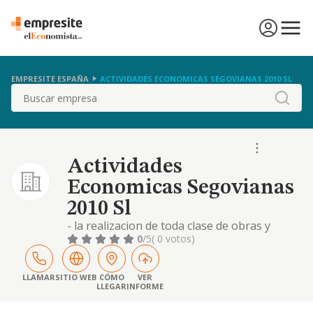
EMPRESITE ESPAÑA
ACTIVIDADES ECONOMICAS SEGOVIANAS 2010 SL
Buscar
Actividades
Economicas Segovianas
2010 Sl
- la realizacion de toda clase de obras y
construcciones, tanto publicas como
0
/5
( 0 votos)
privadas; la adquisicion, explotacion y
enajenacion de toda clase de terrenos, su
urbanizacion y parcelacion, la promocion y
LLAMAR
SITIO WEB
CÓMO
VER
LLEGAR
INFORME
construccion de e