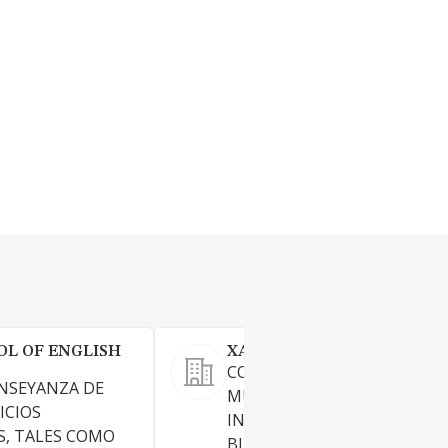
OL OF ENGLISH
XAWHEZ SL
COMPRAVENTA DE BIENES
NSEYANZA DE
MUEBLES E
ICIOS
INMUEBLESARRENDAMIENT
S, TALES COMO
BIENES INMUEBLES