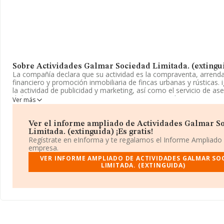
Sobre Actividades Galmar Sociedad Limitada. (extingu
La compañía declara que su actividad es la compraventa, arren
financiero y promoción inmobiliaria de fincas urbanas y rústicas.
la actividad de publicidad y marketing, así como el servicio de a
dichas materias. La empresa aparece inscrita en el Registro Mer
Ver más
Sociedad Limitada. La actividad de referencia CNAE corresponde a
bienes inmobiliarios por cuenta propia', cuyo Código es 6820. No 
actividad de importación y/o exportación.
Ver el informe ampliado de Actividades Galmar S
Limitada. (extinguida) ¡Es gratis!
Para llamar las oficinas se puede hacer a través del número 976
Regístrate en eInforma y te regalamos el Informe Ampliado
empresa.
La sociedad española
Actividades Galmar Sociedad Limitada
VER INFORME AMPLIADO DE ACTIVIDADES GALMAR SO
(extinguida)
, con CIF B99273633, se encuentra en Avenida Sant
LIMITADA. (EXTINGUIDA)
Santa Isabel núm. 96, (50016), Zaragoza, Aragón.
En base a la información de la que dispone INFORMA sobre 132
a nivel nacional la facturación asciende a 22.737 millones de euro
media de facturación de ventas entre todas las compañías alcanz
euros. Respecto a la información de la provincia (hablamos de Za
base de datos INFORMA constan 2590 empresas, con ventas en 