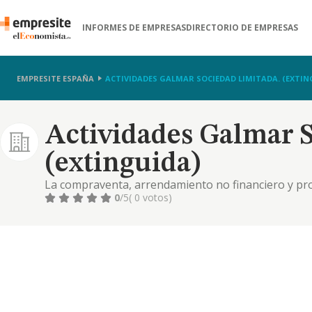
INFORMES DE EMPRESAS
DIRECTORIO DE EMPRESAS
EMPRESITE ESPAÑA
ACTIVIDADES GALMAR SOCIEDAD LIMITADA. (EXTIN
Actividades Galmar S
(extinguida)
La compraventa, arrendamiento no financiero y prom
igualmente por la actividad de publicidad y marketi
0
/5
( 0 votos)
dichas materias.