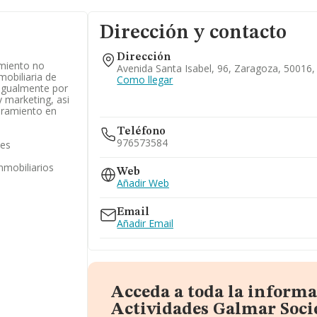
Dirección y contacto
Dirección
miento no
Avenida Santa Isabel, 96, Zaragoza, 50016
mobiliaria de
Como llegar
 igualmente por
y marketing, asi
oramiento en
Teléfono
976573584
les
inmobiliarios
Web
Añadir Web
Email
Añadir Email
Acceda a toda la informa
Actividades Galmar Soci