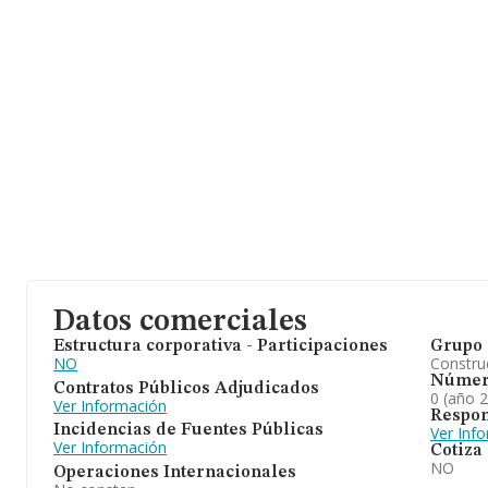
401 millones de euros. Como información adicional de interés, l
alcanza los 24 años desde la constitución. La media de empleado
Datos comerciales
Estructura corporativa - Participaciones
Grupo 
NO
Construc
Númer
Contratos Públicos Adjudicados
0 (año 
Ver Información
Respon
Incidencias de Fuentes Públicas
Ver Inf
Ver Información
Cotiza
NO
Operaciones Internacionales