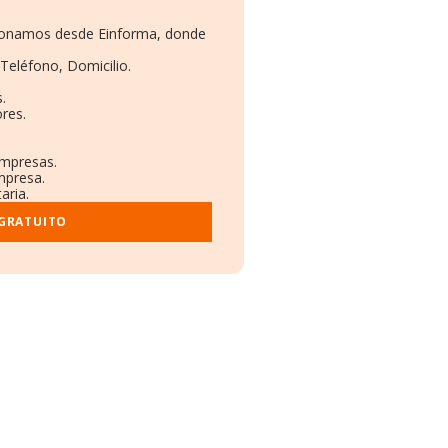
rcionamos desde Einforma, donde
 Teléfono, Domicilio.
.
res.
empresas.
mpresa.
aria.
 GRATUITO