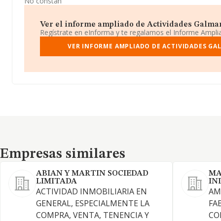
No constan
Ver el informe ampliado de Actividades Galmar 
Regístrate en eInforma y te regalamos el Informe Ampl
VER INFORME AMPLIADO DE ACTIVIDADES GAL
Empresas similares
Empresas similares
ABIAN Y MARTIN SOCIEDAD
MA
LIMITADA
IN
ACTIVIDAD INMOBILIARIA EN
AM
GENERAL, ESPECIALMENTE LA
FA
COMPRA, VENTA, TENENCIA Y
CO