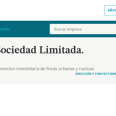
AÑA
Buscar
GUIDA)
ociedad Limitada.
ocion inmobiliaria de fincas urbanas y rusticas.
ng, asi como el servicio de asesoramiento en
DIRECCIÓN Y CONTACTO
IN