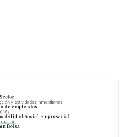
a antigüedad
s es de 1.
Sector
ción y actividades inmobiliarias
o de empleados
2018)
sabilidad Social Empresarial
ormación
 en Bolsa