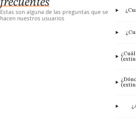
frecuentes
¿Cuá
Estas son alguna de las preguntas que se
hacen nuestros usuarios
¿Cu
¿Cuál
(exti
¿Dónd
(exti
¿