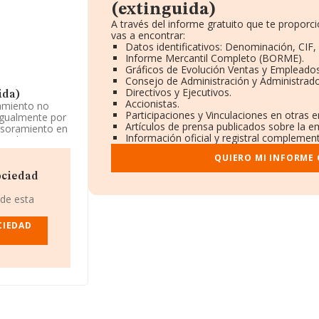
(extinguida)
A través del informe gratuito que te propo
vas a encontrar:
Datos identificativos: Denominación, CIF,
Informe Mercantil Completo (BORME).
Gráficos de Evolución Ventas y Empleados
Consejo de Administración y Administrado
Directivos y Ejecutivos.
ida)
Accionistas.
damiento no
Participaciones y Vinculaciones en otras 
 igualmente por
Artículos de prensa publicados sobre la e
sesoramiento en
Información oficial y registral complement
cantil como
 'Alquiler de
QUIERO MI INFORME
realiza
ociedad
573584.
 de esta
.
CIEDAD
a Isabel Bo
.555 compañías,
s y en 2018 la
a los 171 mil
ragoza), en la
el año 2018 de