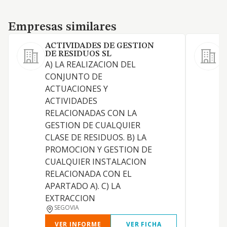
Empresas similares
Empresas similares
ACTIVIDADES DE GESTION
DE RESIDUOS SL
A) LA REALIZACION DEL
L
CONJUNTO DE
e
ACTUACIONES Y
n
ACTIVIDADES
d
RELACIONADAS CON LA
c
GESTION DE CUALQUIER
t
CLASE DE RESIDUOS. B) LA
m
PROMOCION Y GESTION DE
f
CUALQUIER INSTALACION
d
RELACIONADA CON EL
f
APARTADO A). C) LA
v
EXTRACCION
SEGOVIA
VER INFORME
VER FICHA