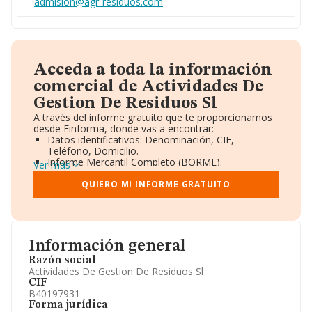
admision@agr-residuos.com
Acceda a toda la información
comercial de Actividades De
Gestion De Residuos Sl
A través del informe gratuito que te proporcionamos
desde Einforma, donde vas a encontrar:
Datos identificativos: Denominación, CIF,
Teléfono, Domicilio.
Informe Mercantil Completo (BORME).
Ver más
Gráficos de Evolución Ventas y Empleados.
Consejo de Administración y Administradores.
QUIERO MI INFORME GRATUITO
Directivos y Ejecutivos.
Accionistas.
Participaciones y Vinculaciones en otras empresas.
Artículos de prensa publicados sobre la empresa.
Información oficial y registral complementaria.
Información general
Razón social
Actividades De Gestion De Residuos Sl
CIF
B40197931
Forma jurídica