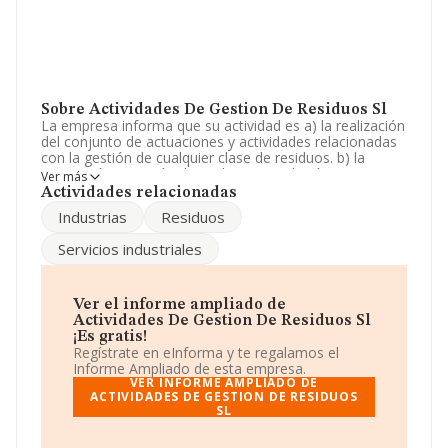
Sobre Actividades De Gestion De Residuos Sl
La empresa informa que su actividad es a) la realización
del conjunto de actuaciones y actividades relacionadas
con la gestión de cualquier clase de residuos. b) la
promoción y gestión de cualquier instalación
Ver más
relacionada con el apartado a). c) la extraccion. La
Actividades relacionadas
empresa está registrada como Sociedad Limitada. Tiene
Industrias
Residuos
CNAE: 3823 - '%cnae%'. La compañía no tiene actividad
en mercados exteriores.
Servicios industriales
El número de empleados ha crecido un 8% y según las
cifras existentes en la base de datos de INFORMA, el
número de empleados ha estado por encima de la
Ver el informe ampliado de
media de sector.
Actividades De Gestion De Residuos Sl
¡Es gratis!
Respecto a la posición de la empresa según los niveles
Regístrate en eInforma y te regalamos el
de facturación, en los distintos rankings, INFORMA
Informe Ampliado de esta empresa.
facilita la siguiente información: en 2025, en la
VER INFORME AMPLIADO DE
clasificación del sector, la empresa se ha colocado 1
ACTIVIDADES DE GESTION DE RESIDUOS
SL
puesto más abajo y su posición actual es 6 (el año
anterior estaba en 5). Antes de la compañía, en el
ranking del sector, están empresas como: