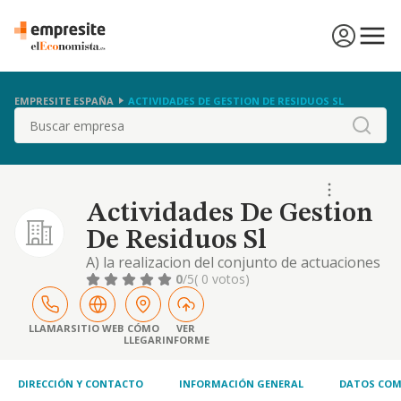
EMPRESITE ESPAÑA
ACTIVIDADES DE GESTION DE RESIDUOS SL
Buscar
Actividades De Gestion
De Residuos Sl
A) la realizacion del conjunto de actuaciones
y actividades relacionadas con la gestion de
0
/5
( 0 votos)
cualquier clase de residuos. b) la promocion
y gestion de cualquier instalacion
relacionada con el apartado a). c) la
LLAMAR
SITIO WEB
CÓMO
VER
LLEGAR
INFORME
extraccion
DIRECCIÓN Y CONTACTO
INFORMACIÓN GENERAL
DATOS COM