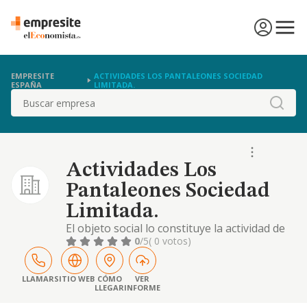
EMPRESITE
ACTIVIDADES LOS PANTALEONES SOCIEDAD
ESPAÑA
LIMITADA.
Buscar
Actividades Los
Pantaleones Sociedad
Limitada.
El objeto social lo constituye la actividad de
comercio al por menor de todo tipo de
0
/5
( 0 votos)
artículos de alimentación en general en
supermercado.también cualesquiera otro
complemento análogo para el desarrollo de
LLAMAR
SITIO WEB
CÓMO
VER
LLEGAR
INFORME
las actividades antes descritas, y otros
objetos similares y complementarios