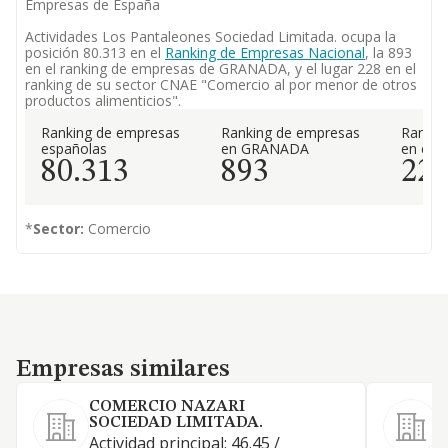
Empresas de España
Actividades Los Pantaleones Sociedad Limitada. ocupa la
posición 80.313 en el
Ranking de Empresas Nacional
, la 893
en el ranking de empresas de GRANADA, y el lugar 228 en el
ranking de su sector CNAE "Comercio al por menor de otros
productos alimenticios".
Ranking de empresas
Ranking de empresas
Rankin
españolas
en GRANADA
en el 
80.313
893
22
*
Sector:
Comercio
Empresas similares
Empresas similares
COMERCIO NAZARI
SOCIEDAD LIMITADA.
Actividad principal: 46.45 /