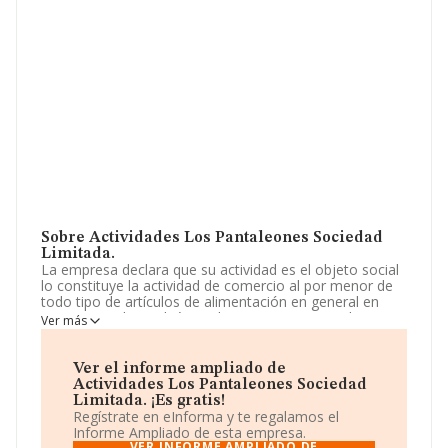
Sobre Actividades Los Pantaleones Sociedad
Limitada.
La empresa declara que su actividad es el objeto social
lo constituye la actividad de comercio al por menor de
todo tipo de artículos de alimentación en general en
supermercado.también cualesquiera otro complemento
Ver más
análogo para el desarrollo de las actividades antes
descritas, y otros objetos similares y complementarios.
La empresa es una Sociedad Limitada. Tiene CNAE:
Ver el informe ampliado de
4727 - '%cnae%'. La empresa no tiene actividad en
Actividades Los Pantaleones Sociedad
mercados exteriores.
Limitada. ¡Es gratis!
Regístrate en eInforma y te regalamos el
Ha tenido el mismo número de profesionales y teniendo
Informe Ampliado de esta empresa.
en cuenta la información disponible en INFORMA, ha
VER INFORME AMPLIADO DE