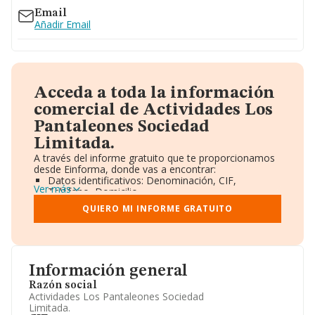
Email
Añadir Email
Acceda a toda la información
comercial de Actividades Los
Pantaleones Sociedad
Limitada.
A través del informe gratuito que te proporcionamos
desde Einforma, donde vas a encontrar:
Datos identificativos: Denominación, CIF,
Ver más
Teléfono, Domicilio.
Informe Mercantil Completo (BORME).
QUIERO MI INFORME GRATUITO
Gráficos de Evolución Ventas y Empleados.
Consejo de Administración y Administradores.
Directivos y Ejecutivos.
Accionistas.
Participaciones y Vinculaciones en otras empresas.
Información general
Artículos de prensa publicados sobre la empresa.
Información oficial y registral complementaria.
Razón social
Actividades Los Pantaleones Sociedad
Limitada.