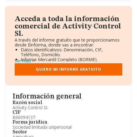
Acceda a toda la información
comercial de Activity Control
Sl.
A través del informe gratuito que te proporcionamos
desde Einforma, donde vas a encontrar:
Datos identificativos: Denominación, CIF,
Teléfono, Domicilio.
Informe Mercantil Completo (BORME).
Ver más
Gráficos de Evolución Ventas y Empleados.
Consejo de Administración y Administradores.
QUIERO MI INFORME GRATUITO
Directivos y Ejecutivos.
Accionistas.
Participaciones y Vinculaciones en otras empresas.
Artículos de prensa publicados sobre la empresa.
Información oficial y registral complementaria.
Información general
Razón social
Activity Control Sl.
CIF
B66094137
Forma jurídica
Sociedad limitada unipersonal
Sector
Agricultura