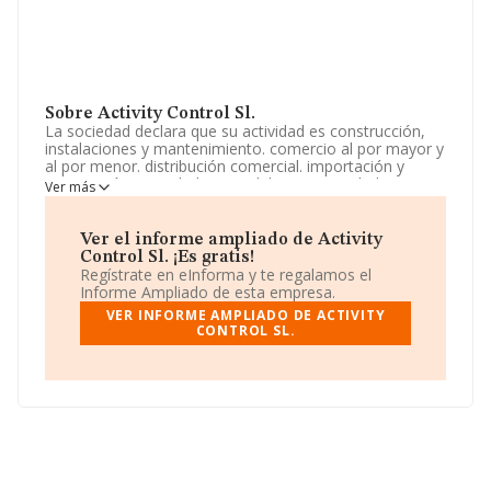
Sobre Activity Control Sl.
La sociedad declara que su actividad es construcción,
instalaciones y mantenimiento. comercio al por mayor y
al por menor. distribución comercial. importación y
exportación. actividades inmobiliarias. actividades
Ver más
profesionales. industrias manufactureras y textiles. etc.
La empresa está registrada como Sociedad Limitada. La
actividad de referencia CNAE corresponde a
Ver el informe ampliado de Activity
'Explotación de caballos y otros equinos', cuyo Código
Control Sl. ¡Es gratis!
es 0143. La sociedad no tiene actividad en mercados
Regístrate en eInforma y te regalamos el
exteriores.
Informe Ampliado de esta empresa.
VER INFORME AMPLIADO DE ACTIVITY
La sociedad española
Activity Control S.L
, con CIF
CONTROL SL.
B66094137, está situada en Lugar Costa Da Zapateira
núm. 4, (27377), en el municipio de Muimenta, en Lugo,
Galicia.
Con los datos a disposición de INFORMA sobre 983
empresas pertenecientes al sector, en el ámbito
nacional la facturación alcanza la cifra de 80 millones de
euros y se estima que el promedio de la facturación
entre todas las empresas es de 81 mil euros. En relación