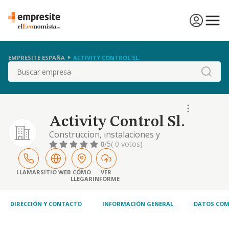
EMPRESITE ESPAÑA
ACTIVITY CONTROL SL.
Buscar
Activity Control Sl.
Construccion, instalaciones y
mantenimiento. comercio al por mayor y al
0
/5
( 0 votos)
por menor. distribucion comercial.
importacion y exportacion. actividades
inmobiliarias. actividades profesionales.
LLAMAR
SITIO WEB
CÓMO
VER
LLEGAR
INFORME
industrias manufactureras y textiles. etc
DIRECCIÓN Y CONTACTO
INFORMACIÓN GENERAL
DATOS COM