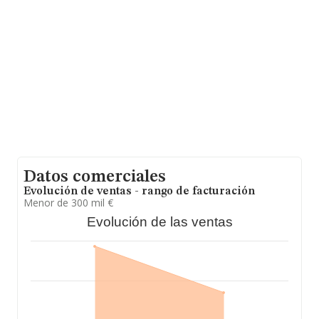
con la información de la provincia de Lugo, en la base
de datos de INFORMA aparecen 9 empresas, cuyas
ventas han obtenido los 0 euros. Por último, con el fin
de ampliar la información relativa al ámbito de la
empresa, los empleados de media son 1. La antigüedad
alcanza los 12 años desde la constitución.
Datos comerciales
Evolución de ventas - rango de facturación
Menor de 300 mil €
Evolución de las ventas