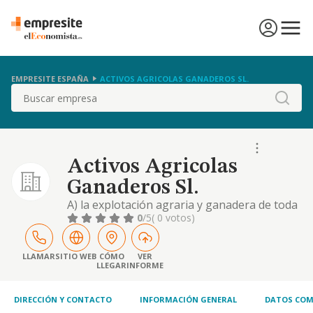
EMPRESITE ESPAÑA
ACTIVOS AGRICOLAS GANADEROS SL.
Buscar
Activos Agricolas
Ganaderos Sl.
A) la explotación agraria y ganadera de toda
clase de fincas rústicas, ya sean propias o
0
/5
( 0 votos)
arrendadas. la compra, venta y cebadero de
ganado. b) la compra, venta, arrendamiento
y promoción de toda clase de fincas rústicas
LLAMAR
SITIO WEB
CÓMO
VER
LLEGAR
INFORME
o urbanas, así como su explotación en
cualquier régimen
DIRECCIÓN Y CONTACTO
INFORMACIÓN GENERAL
DATOS COM