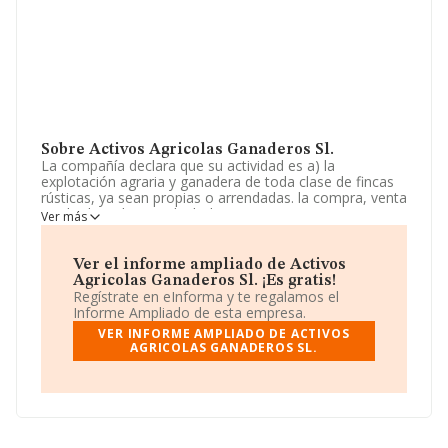
Sobre Activos Agricolas Ganaderos Sl.
La compañía declara que su actividad es a) la
explotación agraria y ganadera de toda clase de fincas
rústicas, ya sean propias o arrendadas. la compra, venta
y cebadero de ganado. b) la compra, venta,
Ver más
arrendamiento y promoción de toda clase de fincas
rústicas o urbanas, así como su explotación en
cualquier régimen. La sociedad está inscrita en el
Ver el informe ampliado de Activos
Registro Mercantil como Sociedad Limitada. Su CNAE
Agricolas Ganaderos Sl. ¡Es gratis!
corresponde a 0148 con código '%cnae%'. La compañía
Regístrate en eInforma y te regalamos el
no tiene actividad en mercados exteriores.
Informe Ampliado de esta empresa.
VER INFORME AMPLIADO DE ACTIVOS
Ha contado con el mismo número de profesionales y
AGRICOLAS GANADEROS SL.
según los datos a disposición de INFORMA, ha tenido
un número de empleados por debajo de la media de
sector.
Dentro del ranking de empresas elaborado por
INFORMA, atendiendo a los niveles de facturación,