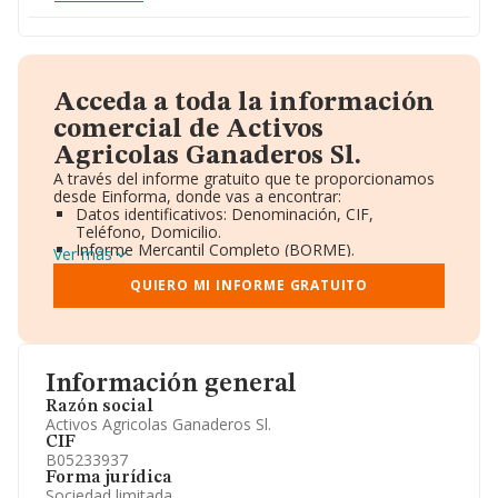
Acceda a toda la información
comercial de Activos
Agricolas Ganaderos Sl.
A través del informe gratuito que te proporcionamos
desde Einforma, donde vas a encontrar:
Datos identificativos: Denominación, CIF,
Teléfono, Domicilio.
Informe Mercantil Completo (BORME).
Ver más
Gráficos de Evolución Ventas y Empleados.
Consejo de Administración y Administradores.
QUIERO MI INFORME GRATUITO
Directivos y Ejecutivos.
Accionistas.
Participaciones y Vinculaciones en otras empresas.
Artículos de prensa publicados sobre la empresa.
Información oficial y registral complementaria.
Información general
Razón social
Activos Agricolas Ganaderos Sl.
CIF
B05233937
Forma jurídica
Sociedad limitada