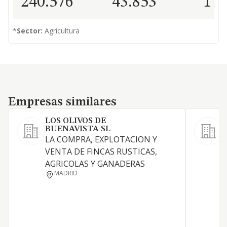
240.576
43.853
17
*
Sector:
Agricultura
Empresas similares
Empresas similares
LOS OLIVOS DE
S
BUENAVISTA SL
LA COMPRA, EXPLOTACION Y
VENTA DE FINCAS RUSTICAS,
AGRICOLAS Y GANADERAS
MADRID