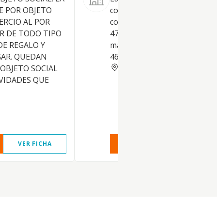
E POR OBJETO
comercio al por menor por
ERCIO AL POR
correspondencia o internet 
R DE TODO TIPO
4791). 2) Y el comercio al por
DE REGALO Y
mayor no especializado (CNA
GAR. QUEDAN
4690)
VALENCIA
 OBJETO SOCIAL
VIDADES QUE
VER FICHA
VER INFORME
VER FIC