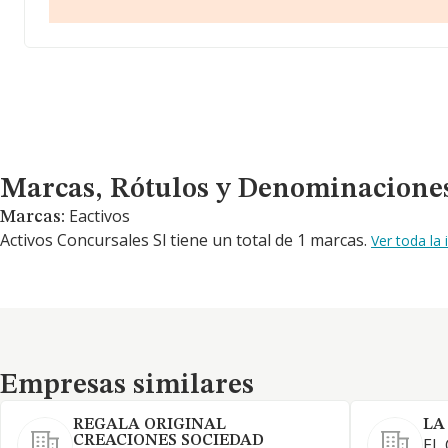
Marcas, Rótulos y Denominaciones Comerciales
Marcas, Rótulos y Denominacione
Eactivos
Marcas:
Activos Concursales Sl tiene un total de 1 marcas.
Ver toda la
Empresas similares
Empresas similares
REGALA ORIGINAL
LA
CREACIONES SOCIEDAD
EL