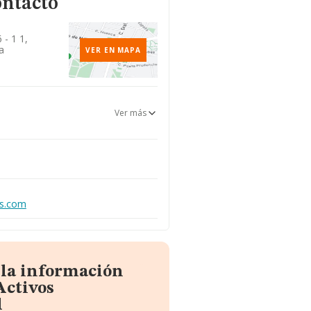
ontacto
 - 1 1,
a
VER EN MAPA
Ver más
os.com
 la información
Activos
l