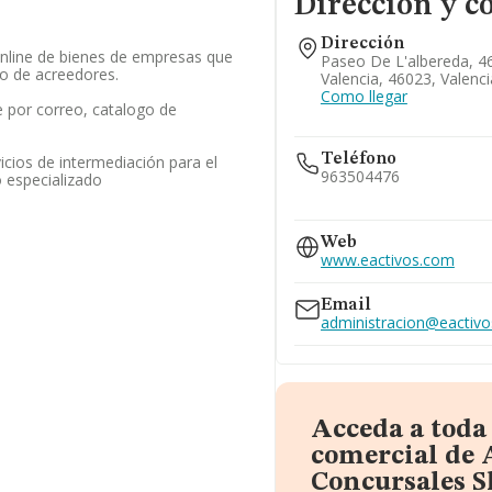
Dirección y c
Dirección
online de bienes de empresas que
Paseo De L'albereda, 46
o de acreedores.
Valencia, 46023, Valenci
Como llegar
 por correo, catalogo de
Teléfono
icios de intermediación para el
963504476
 especializado
963318841
Web
www.eactivos.com
Email
administracion@eactiv
Acceda a toda
comercial de 
Concursales S