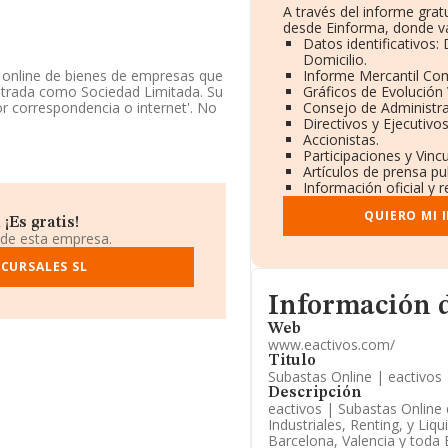
A través del informe gra
desde Einforma, donde va
Datos identificativos:
Domicilio.
s online de bienes de empresas que
Informe Mercantil Co
strada como Sociedad Limitada. Su
Gráficos de Evolución
 correspondencia o internet'. No
Consejo de Administra
Directivos y Ejecutivos
Accionistas.
fono 963504476 y el correo
Participaciones y Vinc
ww.eactivos.com
.
Artículos de prensa p
Información oficial y 
 situada en Paseo De L'albereda
QUIERO MI 
enciana.
¡Es gratis!
 de esta empresa.
ertenecientes al sector, a nivel
media entre todas las compañías es
CURSALES SL
e la provincia (hablamos de
Informacion de su pági
con ventas en 2019 de hasta 131
Información 
r, en 2019, la antigüedad alcanza
Web
empresas es de 1.
www.eactivos.com/
Titulo
Subastas Online | eactivos 
Descripción
eactivos | Subastas Online
Industriales, Renting, y Li
Barcelona, Valencia y toda 