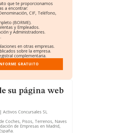
tuito que te proporcionamos
s a encontrar:
 Denominación, CIF, Teléfono,
mpleto (BORME).
 Ventas y Empleados.
ción y Administradores.
.
ulaciones en otras empresas.
ublicados sobre la empresa.
registral complementaria.
INFORME GRATUITO
na web
de su página web
| Activos Concursales SL
 de Coches, Pisos, Terrenos, Naves
quidación de Empresas en Madrid,
España.