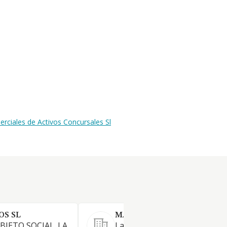
rciales de Activos Concursales Sl
S SL
MASTERGAL GLOBAL SL.
BJETO SOCIAL. LA
La sociedad tiene por objeto: 