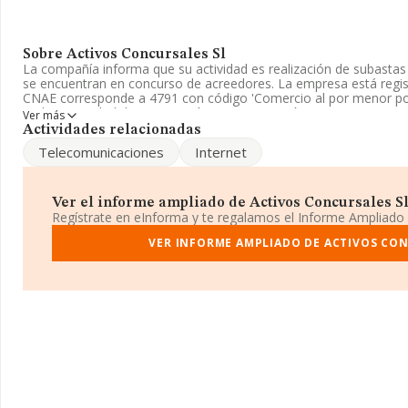
Sobre Activos Concursales Sl
La compañía informa que su actividad es realización de subasta
se encuentran en concurso de acreedores. La empresa está regi
CNAE corresponde a 4791 con código 'Comercio al por menor por
realiza actividad de importación y/o exportación.
Ver más
Actividades relacionadas
Es posible ponerse en contacto con la empresa a través del telé
Telecomunicaciones
Internet
electrónico es
administración@eactivos.com
. Su página web es
w
La sociedad
Activos Concursales S.L
, con NIF B98206790, está
núm. 46 1 1, (46023), en el municipio de Valencia, Comunidad Val
Ver el informe ampliado de Activos Concursales Sl 
Regístrate en eInforma y te regalamos el Informe Ampliado
Con los datos a disposición de INFORMA sobre 11.706 empresas p
nacional la facturación asciende a 2.892 millones de euros y la 
VER INFORME AMPLIADO DE ACTIVOS CON
de 247 mil euros de ventas en 2019. Respecto a la información d
Valencia), en la base de datos INFORMA constan 707 empresas, 
millones de euros. Finalmente, para completar los datos de secto
los 8 años desde la constitución. La media de empleados de las 