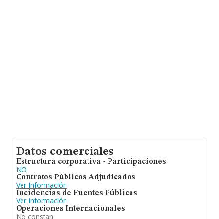
sobre 25.469 compañías, en el ámbito nacional la
facturación alcanza la cifra de 19.431 millones de euros
y se estima que el promedio de la facturación entre
todas las empresas es de 762 mil euros. En cuanto a la
información relativa a la provincia de Sevilla, en la base
de datos INFORMA constan 647 empresas, con ventas
en 2024 de hasta 358 millones de euros. Finalmente,
para completar los datos de sector, en 2024, la
antigüedad alcanza los 14 años desde la constitución.
La media de empleados de las empresas es de 7.
Datos comerciales
Estructura corporativa - Participaciones
NO
Contratos Públicos Adjudicados
Ver Información
Incidencias de Fuentes Públicas
Ver Información
Operaciones Internacionales
No constan