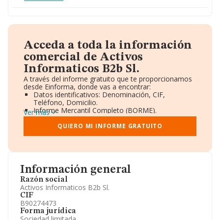
Acceda a toda la información
comercial de Activos
Informaticos B2b Sl.
A través del informe gratuito que te proporcionamos
desde Einforma, donde vas a encontrar:
Datos identificativos: Denominación, CIF,
Teléfono, Domicilio.
Informe Mercantil Completo (BORME).
Ver más
Gráficos de Evolución Ventas y Empleados.
Consejo de Administración y Administradores.
QUIERO MI INFORME GRATUITO
Directivos y Ejecutivos.
Accionistas.
Participaciones y Vinculaciones en otras empresas.
Artículos de prensa publicados sobre la empresa.
Información oficial y registral complementaria.
Información general
Razón social
Activos Informaticos B2b Sl.
CIF
B90274473
Forma jurídica
Sociedad limitada