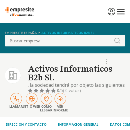
EMPRESITE ESPAÑA
ACTIVOS INFORMATICOS B2B SL.
Buscar
Activos Informaticos
B2b Sl.
. la sociedad tendrá por objeto las siguientes
actividades: actividades de programación
0
/5
( 0 votos)
informática. actividades de consultaría
informática. gestión de recursos
informáticos. otros servicios relacionados
LLAMAR
SITIO WEB
CÓMO
VER
LLEGAR
INFORME
con las tecnologías de la información y la
informática. proceso de datos, posting y
actividades
DIRECCIÓN Y CONTACTO
INFORMACIÓN GENERAL
DATOS COM