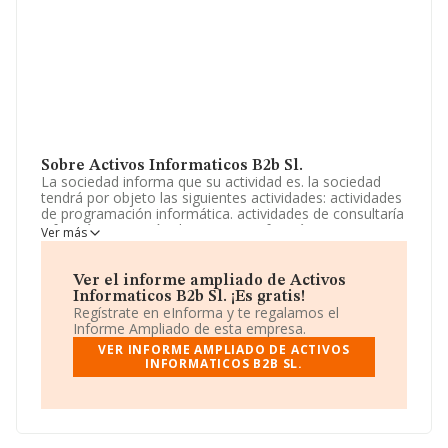
Sobre Activos Informaticos B2b Sl.
La sociedad informa que su actividad es. la sociedad
tendrá por objeto las siguientes actividades: actividades
de programación informática. actividades de consultaría
informática. gestión de recursos informáticos. otros
Ver más
servicios relacionados con las tecnologías de la
información y la informática. proceso de datos, posting
y actividades. La sociedad está inscrita en el Registro
Ver el informe ampliado de Activos
Mercantil como Sociedad Limitada. Tiene CNAE: 6220 -
Informaticos B2b Sl. ¡Es gratis!
'%cnae%'. No realiza actividad de importación y/o
Regístrate en eInforma y te regalamos el
exportación.
Informe Ampliado de esta empresa.
VER INFORME AMPLIADO DE ACTIVOS
La sociedad española
Activos Informáticos B2b S.L
,
INFORMATICOS B2B SL.
con CIF B90274473, tiene domicilio fiscal en Calle
Cordoba núm. 20, (41200), en el municipio de Alcalá Del
Rio, Sevilla, Andalucía.
En base a la información de la que dispone INFORMA