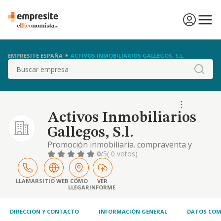
EMPRESITE ESPAÑA
ACTIVOS INMOBILIARIOS GALLEGOS, S.L.
Buscar
Activos Inmobiliarios
Gallegos, S.l.
Promoción inmobiliaria. compraventa y
alquiler de vehículos terrestres, naves y
0
/5
( 0 votos)
aeronaves. desarrollo de actividades propias
de la hostelería
LLAMAR
SITIO WEB
CÓMO
VER
LLEGAR
INFORME
DIRECCIÓN Y CONTACTO
INFORMACIÓN GENERAL
DATOS COM