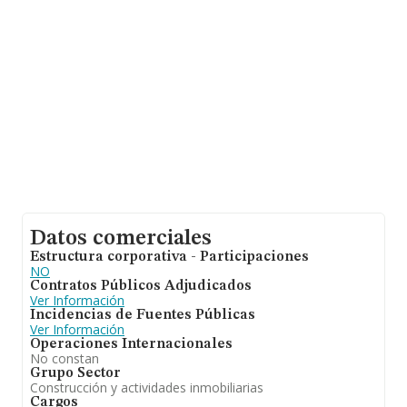
de hasta 518 millones de euros. Por último, con el fin de
ampliar la información relativa al ámbito de la empresa,
los empleados de media son 1; la media de antigüedad
desde la constitución es de 20 años.
Datos comerciales
Estructura corporativa - Participaciones
NO
Contratos Públicos Adjudicados
Ver Información
Incidencias de Fuentes Públicas
Ver Información
Operaciones Internacionales
No constan
Grupo Sector
Construcción y actividades inmobiliarias
Cargos