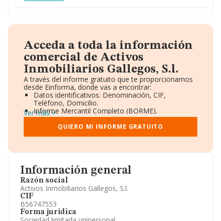
Acceda a toda la información
comercial de Activos
Inmobiliarios Gallegos, S.l.
A través del informe gratuito que te proporcionamos
desde Einforma, donde vas a encontrar:
Datos identificativos: Denominación, CIF,
Teléfono, Domicilio.
Informe Mercantil Completo (BORME).
Ver más
Gráficos de Evolución Ventas y Empleados.
Consejo de Administración y Administradores.
QUIERO MI INFORME GRATUITO
Directivos y Ejecutivos.
Accionistas.
Participaciones y Vinculaciones en otras empresas.
Artículos de prensa publicados sobre la empresa.
Información oficial y registral complementaria.
Información general
Razón social
Activos Inmobiliarios Gallegos, S.l.
CIF
B56747553
Forma jurídica
Sociedad limitada unipersonal