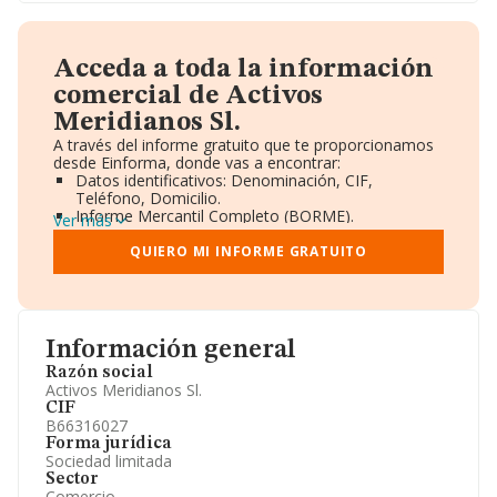
Acceda a toda la información
comercial de Activos
Meridianos Sl.
A través del informe gratuito que te proporcionamos
desde Einforma, donde vas a encontrar:
Datos identificativos: Denominación, CIF,
Teléfono, Domicilio.
Informe Mercantil Completo (BORME).
Ver más
Gráficos de Evolución Ventas y Empleados.
Consejo de Administración y Administradores.
QUIERO MI INFORME GRATUITO
Directivos y Ejecutivos.
Accionistas.
Participaciones y Vinculaciones en otras empresas.
Artículos de prensa publicados sobre la empresa.
Información oficial y registral complementaria.
Información general
Razón social
Activos Meridianos Sl.
CIF
B66316027
Forma jurídica
Sociedad limitada
Sector
Comercio