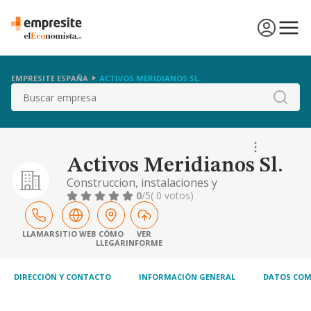
EMPRESITE ESPAÑA
ACTIVOS MERIDIANOS SL.
Buscar
Activos Meridianos Sl.
Construccion, instalaciones y
mantenimiento. comercio al por mayor y al
0
/5
( 0 votos)
por menor. distribucion comercial.
importacion y exportacion. actividades
inmobiliarias. industrias manufactureras y
LLAMAR
SITIO WEB
CÓMO
VER
LLEGAR
INFORME
textiles. etc
DIRECCIÓN Y CONTACTO
INFORMACIÓN GENERAL
DATOS COM