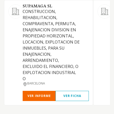
SUPAMAGA SL
CONSTRUCCION,
C
REHABILITACION,
v
COMPRAVENTA, PERMUTA,
p
ENAJENACION DIVISION EN
m
PROPIEDAD HORIZONTAL,
c
LOCACION, EXPLOTACION DE
INMUEBLES, PARA SU
ENAJENACION,
ARRENDAMIENTO,
EXCLUIDO EL FINANCIERO, O
EXPLOTACION INDUSTRIAL
O
BARCELONA
VER INFORME
VER FICHA