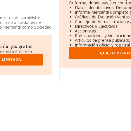
Einforma, donde vas a encontrar
Datos identificativos: Denomi
Informe Mercantil Completo
Gráficos de Evolución Ventas
ontratos de suministro
Consejo de Administración y 
rrollo de actividades de
Directivos y Ejecutivos.
ro Mercantil como Sociedad
Accionistas.
mpañía no tiene actividad en
Participaciones y Vinculacion
Artículos de prensa publicado
Información oficial y registr
iene su domicilio social
da. ¡Es gratis!
 8, (41015), Sevilla,
 de esta empresa.
QUIERO MI INF
 LIMITADA.
4 compañías, en el ámbito
s y el promedio de la
92 mil euros. Respecto a la
e datos INFORMA constan
 para completar los datos
 años. La media de