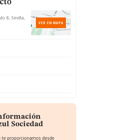
cto
o 8, Sevilla,
VER EN MAPA
información
zul Sociedad
ue te proporcionamos desde