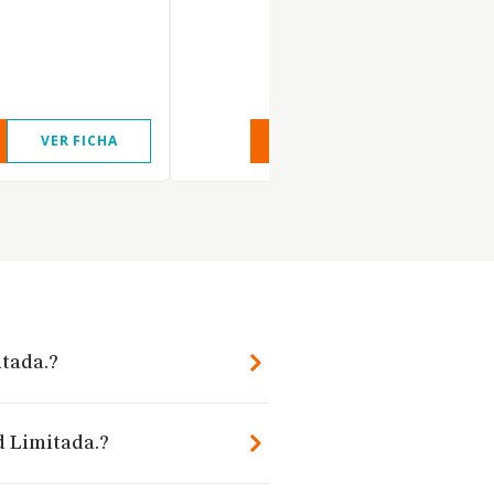
VER FICHA
VER INFORME
VER FIC
itada.?
d Limitada.?