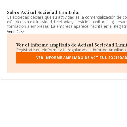
Sobre Actizul Sociedad Limitada.
La sociedad declara que su actividad es la comercialización de c
eléctrico sin exclusividad, telefonía y servicios auxiliares. b) desa
formación a empresas. La empresa aparece inscrita en el Regist
Limitada. Tiene CNAE: 7120 - 'Ensayos y análisis técnicos'. La co
Ver más
mercados exteriores.
La sociedad española
Actizul Sociedad Limitada
, B91953216, t
Ver el informe ampliado de Actizul Sociedad Limita
establecido en Calle Biologia Ed Vilamar 12 núm. 12 Piso 2 Modulo
Regístrate en eInforma y te regalamos el Informe Ampliado
Andalucía.
VER INFORME AMPLIADO DE ACTIZUL SOCIEDAD
En base a la información de la que dispone INFORMA sobre 7.17
nacional la facturación alcanza la cifra de 2.818 millones de euro
facturación de ventas entre todas las compañías asciende a los 3
información de la provincia (hablamos de Sevilla), en la base d
287 empresas, con ventas de 185 millones de euros. Finalmente,
de sector la media de antigüedad desde la constitución es de 19
empleados de las empresas es de 4.