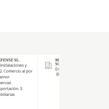
FENSE SL.
MPUERTASR VERIFICACIO
SOCIEDAD LIMITADA.
 instalaciones y
Ensayos y análisis técnicos
2. Comercio al por
SEVILLA
menor.
ercial.
portación. 3.
biliarias