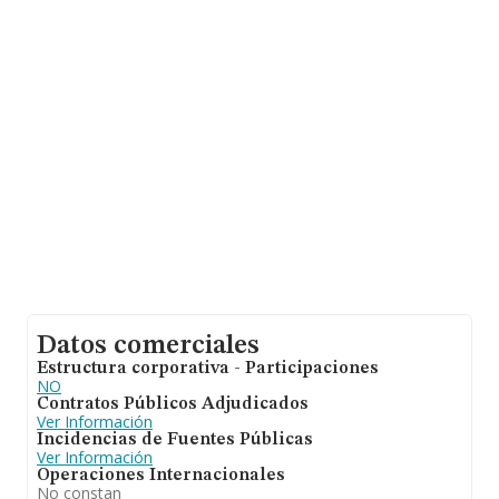
Con los datos a disposición de INFORMA sobre 35.522
empresas pertenecientes al sector, a nivel nacional la
facturación asciende a 14.930 millones de euros y la
media entre todas las compañías es de 420 mil euros
de ventas. Como información adicional de interés, los
empleados de media son 2. La antigüedad desde la
constitución es de 12 años.
Datos comerciales
Estructura corporativa - Participaciones
NO
Contratos Públicos Adjudicados
Ver Información
Incidencias de Fuentes Públicas
Ver Información
Operaciones Internacionales
No constan