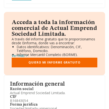
Acceda a toda la información
comercial de Actual Emprend
Sociedad Limitada.
A través del informe gratuito que te proporcionamos
desde Einforma, donde vas a encontrar:
Datos identificativos: Denominación, CIF,
Teléfono, Domicilio.
Informe Mercantil Completo (BORME).
Ver más
Gráficos de Evolución Ventas y Empleados.
Consejo de Administración y Administradores.
QUIERO MI INFORME GRATUITO
Directivos y Ejecutivos.
Accionistas.
Participaciones y Vinculaciones en otras empresas.
Artículos de prensa publicados sobre la empresa.
Información oficial y registral complementaria.
Información general
Razón social
Actual Emprend Sociedad Limitada.
CIF
B16843054
Forma jurídica
Sociedad limitada unipersonal