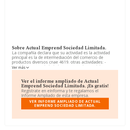
Sobre Actual Emprend Sociedad Limitada.
La compañía declara que su actividad es la actividad
principal es la de intermediación del comercio de
productos diversos cnae 4619. otras actividades: -
establecimiento de bebidas. -intermediarios del
Ver más
comercio de productos diversos. - fabricación de
máquinas. -construcción, instalaciones y
mantenimiento. - actividades inmobiliarias. -acti. La
Ver el informe ampliado de Actual
empresa aparece inscrita en el Registro Mercantil como
Emprend Sociedad Limitada. ¡Es gratis!
Sociedad Limitada. Su CNAE corresponde a 4619 con
Regístrate en eInforma y te regalamos el
código 'Intermediarios del comercio de productos
Informe Ampliado de esta empresa.
diversos'. La compañía no tiene actividad en mercados
VER INFORME AMPLIADO DE ACTUAL
exteriores.
EMPREND SOCIEDAD LIMITADA.
La compañía
Actual Emprend Sociedad Limitada
,
con número de identificación fiscal B16843054, tiene su
domicilio social establecido en Calle Pau Claris núm. 138
P. 7 Pta. 1, (08009), Barcelona, Cataluña.