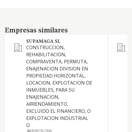
Empresas similares
Empresas similares
SUPAMAGA SL
CONSTRUCCION,
C
REHABILITACION,
v
COMPRAVENTA, PERMUTA,
p
ENAJENACION DIVISION EN
m
PROPIEDAD HORIZONTAL,
c
LOCACION, EXPLOTACION DE
INMUEBLES, PARA SU
ENAJENACION,
ARRENDAMIENTO,
EXCLUIDO EL FINANCIERO, O
EXPLOTACION INDUSTRIAL
O
BARCELONA