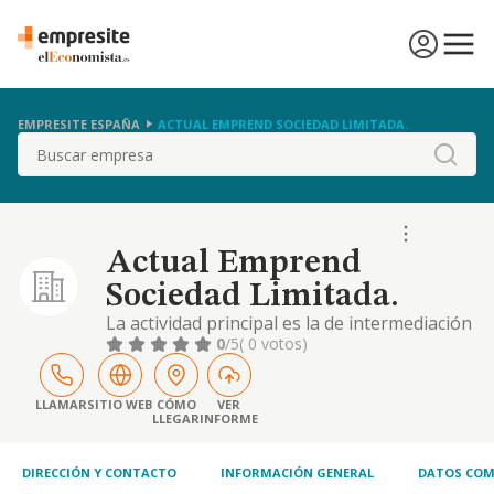
EMPRESITE ESPAÑA
ACTUAL EMPREND SOCIEDAD LIMITADA.
Buscar
Actual Emprend
Sociedad Limitada.
La actividad principal es la de intermediación
del comercio de productos diversos cnae
0
/5
( 0 votos)
4619. otras actividades: -establecimiento de
bebidas. -intermediarios del comercio de
productos diversos. - fabricación de
LLAMAR
SITIO WEB
CÓMO
VER
LLEGAR
INFORME
máquinas. -construcción, instalaciones y
mantenimiento. - actividades inmobiliarias. -
acti
DIRECCIÓN Y CONTACTO
INFORMACIÓN GENERAL
DATOS COM