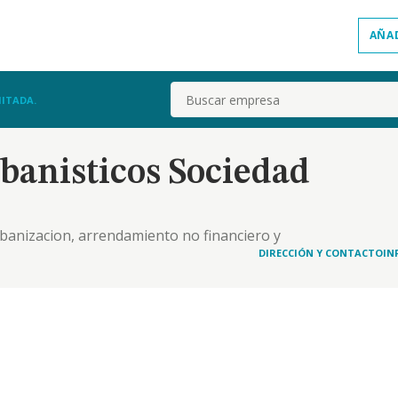
AÑA
Buscar
ITADA.
banisticos Sociedad
rbanizacion, arrendamiento no financiero y
 urbanos, comprendiendo la construccion bajo
DIRECCIÓN Y CONTACTO
IN