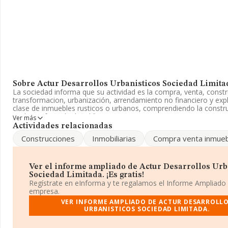
Sobre Actur Desarrollos Urbanisticos Sociedad Limita
La sociedad informa que su actividad es la compra, venta, constr
transformacion, urbanización, arrendamiento no financiero y exp
clase de inmuebles rusticos o urbanos, comprendiendo la constr
cualquier formula de edificios, su. La empresa aparece inscrita en
Ver más
Mercantil como Sociedad Limitada. Su actividad CNAE es '%cnae
Actividades relacionadas
4101. No realiza actividad de importación y/o exportación.
Construcciones
Inmobiliarias
Compra venta inmue
La empresa
Actur Desarrollos Urbanisticos Sociedad Limit
B99234536, tiene su domicilio social establecido en Calle Hues
2 Plt 2 C, (50011), Zaragoza, Aragón.
Ver el informe ampliado de Actur Desarrollos Urb
Sociedad Limitada. ¡Es gratis!
Con los datos a disposición de INFORMA sobre 188.948 empres
Regístrate en eInforma y te regalamos el Informe Ampliado
pertenecientes al sector, la facturación en el ámbito nacional alc
empresa.
millones de euros y la media de facturación de ventas entre tod
VER INFORME AMPLIADO DE ACTUR DESARROLL
alcanza los 194 mil euros. En cuanto a la información relativa a la
URBANISTICOS SOCIEDAD LIMITADA.
Zaragoza, en la base de datos INFORMA constan 2866 empresas
han obtenido los 818 millones de euros. Con el fin de ampliar la 