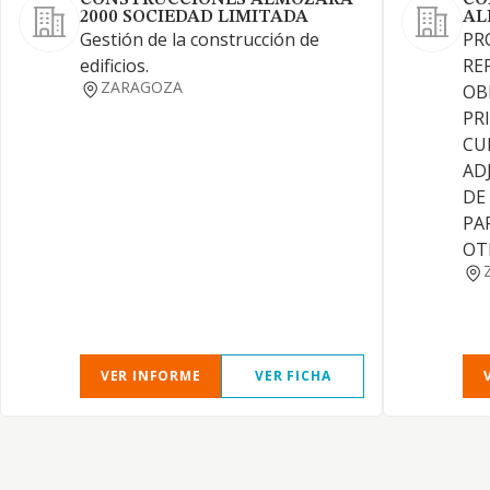
CONSTRUCCIONES ALMOZARA
CO
2000 SOCIEDAD LIMITADA
AL
Gestión de la construcción de
PR
edificios.
RE
ZARAGOZA
OB
PR
CU
AD
DE
PA
OT
VER INFORME
VER FICHA