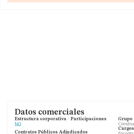
relativa a las compañías, la antigüedad desde la constitución es 
empleados de media son 2.
Datos comerciales
Estructura corporativa - Participaciones
Grupo 
NO
Construc
Cargos
Contratos Públicos Adjudicados
Encontr