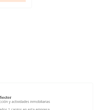
de 17 años. Los
Sector
ción y actividades inmobiliarias
ados 1 cargos en esta empresa