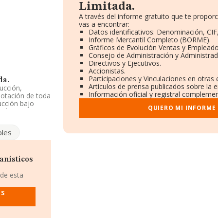
Limitada.
A través del informe gratuito que te prop
vas a encontrar:
Datos identificativos: Denominación, CIF
Informe Mercantil Completo (BORME).
Gráficos de Evolución Ventas y Empleado
Consejo de Administración y Administrad
Directivos y Ejecutivos.
Accionistas.
Participaciones y Vinculaciones en otras
da.
Artículos de prensa publicados sobre la 
ucción,
Información oficial y registral complemen
lotación de toda
ucción bajo
QUIERO MI INFORME
 el Registro
%' con código
bles
ada
, con CIF
a Del Comun núm.
anisticos
as
 de esta
anza los 36.783
as las compañías
OS
 provincia de
, cuyas ventas
información