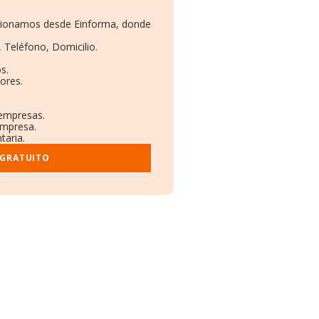
orcionamos desde Einforma, donde
, Teléfono, Domicilio.
s.
ores.
 empresas.
empresa.
taria.
 GRATUITO