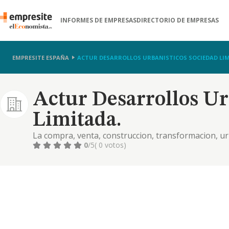
INFORMES DE EMPRESAS
DIRECTORIO DE EMPRESAS
EMPRESITE ESPAÑA
ACTUR DESARROLLOS URBANISTICOS SOCIEDAD LIM
Actur Desarrollos Ur
Limitada.
La compra, venta, construccion, transformacion, u
explotacion de toda clase de inmuebles rusticos o
0
/5
( 0 votos)
cualquier formula de edificios, su