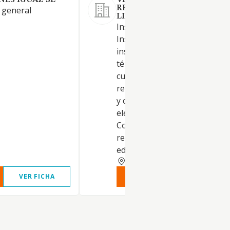
ES IGUAZ SL
VED CONSTRUCTION AND
RENOVATION SOCIEDAD
 general
LIMITADA.
Instalaciones eléctricas.
Instalación y reparación de
instalaciones de energía solar
térmica, fotovoltaica, eólica y
cualquier otro tipo de energí
renovable. Montaje de estruc
y cubiertas e instalaciones
eléctricas en general.
Construcción de edificios
residenciales. Construcción d
edificios.
ZARAGOZA
VER FICHA
VER INFORME
VER FIC