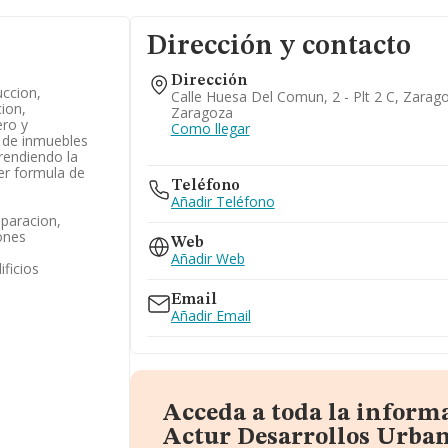
Dirección y contacto
Dirección
uccion,
Calle Huesa Del Comun, 2 - Plt 2 C, Zarag
ion,
Zaragoza
ero y
Como llegar
e de inmuebles
rendiendo la
er formula de
Teléfono
Añadir Teléfono
eparacion,
ones
Web
Añadir Web
ificios
Email
Añadir Email
Acceda a toda la inform
Actur Desarrollos Urban