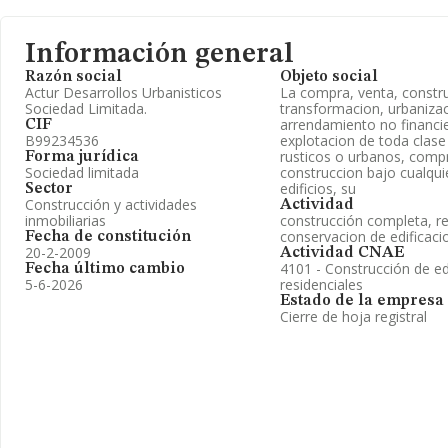
Información general
Razón social
Objeto social
Actur Desarrollos Urbanisticos
La compra, venta, constr
Sociedad Limitada.
transformacion, urbanizac
arrendamiento no financi
CIF
B99234536
explotacion de toda clas
rusticos o urbanos, comp
Forma jurídica
Sociedad limitada
construccion bajo cualqui
edificios, su
Sector
Construcción y actividades
Actividad
inmobiliarias
construcción completa, r
conservacion de edificaci
Fecha de constitución
20-2-2009
Actividad CNAE
4101 - Construcción de ed
Fecha último cambio
5-6-2026
residenciales
Estado de la empresa
Cierre de hoja registral