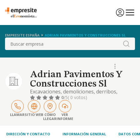
EMPRESITE ESPAÑA
ADRIAN PAVIMENTOS Y CONSTRUCCIONES SL
Buscar
Adrian Pavimentos Y
Construcciones Sl
Excavaciones, demoliciones, derribos,
extracciones, sondeos y reparacion de
0
/5
( 0 votos)
terrenos. operaciones inmobiliarias.
LLAMAR
SITIO WEB
CÓMO
VER
LLEGAR
INFORME
DIRECCIÓN Y CONTACTO
INFORMACIÓN GENERAL
DATOS COM