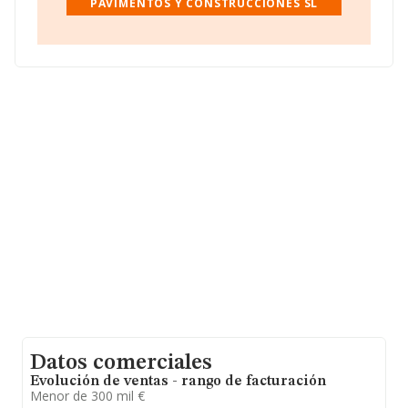
PAVIMENTOS Y CONSTRUCCIONES SL
promedio de la facturación de ventas entre todas las
compañías asciende a los 194 mil euros. Respecto a la
información de la provincia (hablamos de Zaragoza), en
la base de datos INFORMA constan 2866 empresas,
cuyas ventas en 2023 han alcanzado los 818 millones
de euros. Por último, con el fin de ampliar la
información relativa al ámbito de la empresa, los
empleados de media son 2. La antigüedad alcanza los
17 años desde la constitución.
Datos comerciales
Evolución de ventas - rango de facturación
Menor de 300 mil €