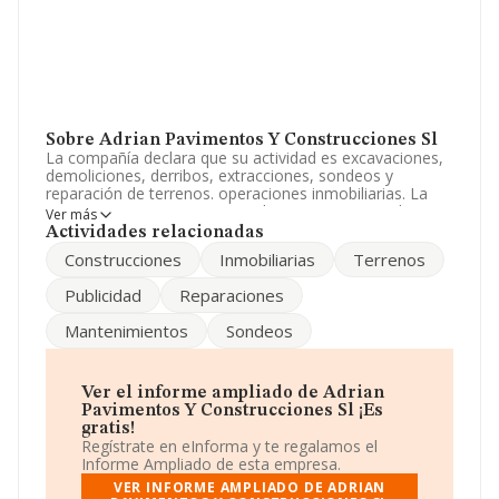
Sobre Adrian Pavimentos Y Construcciones Sl
La compañía declara que su actividad es excavaciones,
demoliciones, derribos, extracciones, sondeos y
reparación de terrenos. operaciones inmobiliarias. La
empresa aparece inscrita en el Registro Mercantil como
Ver más
Sociedad Limitada. Tiene CNAE: 4101 - '%cnae%'. La
Actividades relacionadas
compañía no tiene actividad en mercados exteriores.
Construcciones
Inmobiliarias
Terrenos
En el último año el número de empleados ha
Publicidad
Reparaciones
permanecido igual y teniendo en cuenta la información
disponible en INFORMA, ha dispuesto de un número de
Mantenimientos
Sondeos
empleados por debajo de la media de sector.
La compañía
Adrian Pavimentos y Construcciones
S.L
, B50510262, está situada en Calle Cortes De Aragon
Ver el informe ampliado de Adrian
Rivas núm. S/N, (50600), en el municipio de Ejea De Los
Pavimentos Y Construcciones Sl ¡Es
Caballeros, Zaragoza, Aragón.
gratis!
Regístrate en eInforma y te regalamos el
En base a la información de la que dispone INFORMA
Informe Ampliado de esta empresa.
sobre 188.948 compañías, la facturación en el ámbito
VER INFORME AMPLIADO DE ADRIAN
nacional alcanza los 36.783 millones de euros y el