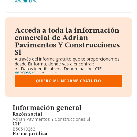
Añadir Email
Acceda a toda la información
comercial de Adrian
Pavimentos Y Construcciones
Sl
A través del informe gratuito que te proporcionamos
desde Einforma, donde vas a encontrar:
Datos identificativos: Denominación, CIF,
Ver más
Teléfono, Domicilio.
Informe Mercantil Completo (BORME).
QUIERO MI INFORME GRATUITO
Gráficos de Evolución Ventas y Empleados.
Consejo de Administración y Administradores.
Directivos y Ejecutivos.
Accionistas.
Participaciones y Vinculaciones en otras empresas.
Información general
Artículos de prensa publicados sobre la empresa.
Información oficial y registral complementaria.
Razón social
Adrian Pavimentos Y Construcciones Sl
CIF
B50510262
Forma jurídica