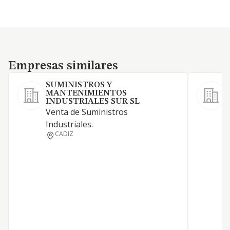
Empresas similares
Empresas similares
SUMINISTROS Y
MANTENIMIENTOS
INDUSTRIALES SUR SL
L
Venta de Suministros
s
Industriales.
c
CADIZ
m
c
m
m
s
g
e
h