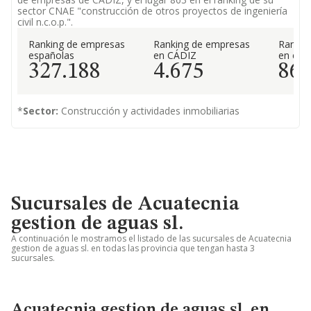
sector CNAE "construcción de otros proyectos de ingeniería
civil n.c.o.p.".
Ranking de empresas
Ranking de empresas
Rankin
españolas
en CÁDIZ
en el 
327.188
4.675
86
*
Sector:
Construcción y actividades inmobiliarias
Sucursales de Acuatecnia
gestion de aguas sl.
A continuación le mostramos el listado de las sucursales de Acuatecnia
gestion de aguas sl. en todas las provincia que tengan hasta 3
sucursales.
Acuatecnia gestion de aguas sl. en