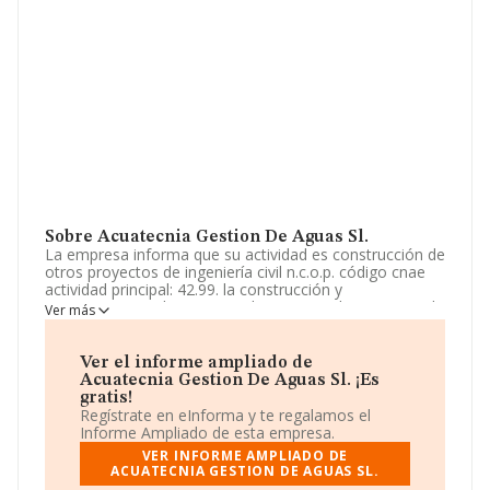
Sobre Acuatecnia Gestion De Aguas Sl.
La empresa informa que su actividad es construcción de
otros proyectos de ingeniería civil n.c.o.p. código cnae
actividad principal: 42.99. la construcción y
mantenimiento de piscinas. el comercio al por menor de
Ver más
ferretería fontanería, herramientas, aparatos de
climatización, así como su instalación y mantenimiento,
agua caliente sanita. La empresa está registrada como
Ver el informe ampliado de
Sociedad Limitada. Clasifica su actividad CNAE como
Acuatecnia Gestion De Aguas Sl. ¡Es
'Construcción de otros proyectos de ingeniería civil
gratis!
n.c.o.p.', código 4299. La sociedad no tiene actividad en
Regístrate en eInforma y te regalamos el
mercados exteriores.
Informe Ampliado de esta empresa.
VER INFORME AMPLIADO DE
Ha tenido un 17% más de empleados y teniendo en
ACUATECNIA GESTION DE AGUAS SL.
cuenta la información a disposición de INFORMA, ha