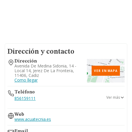
Dirección y contacto
Dirección
Avenida De Medina Sidonia, 14 -
Local 14, Jerez De La Frontera,
VER EN MAPA
11406, Cadiz
Como llegar
Teléfono
Ver más
856159111
615...
Web
Ver teléfono 615...
www.acuatecnia.es
Email