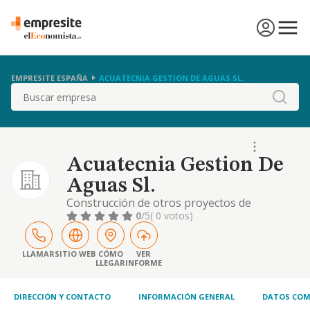
EMPRESITE ESPAÑA
ACUATECNIA GESTION DE AGUAS SL.
Buscar
Acuatecnia Gestion De
Aguas Sl.
Construcción de otros proyectos de
ingeniería civil n.c.o.p. código cnae actividad
0
/5
( 0 votos)
principal: 42.99. la construcción y
mantenimiento de piscinas. el comercio al
por menor de ferretería fontanería,
LLAMAR
SITIO WEB
CÓMO
VER
LLEGAR
INFORME
herramientas, aparatos de climatización, asi
como su instalación y mantenimiento, agua
caliente sanita.
DIRECCIÓN Y CONTACTO
INFORMACIÓN GENERAL
DATOS COM