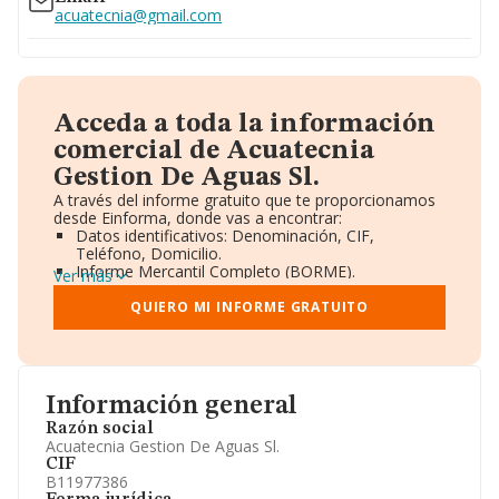
acuatecnia@gmail.com
Acceda a toda la información
comercial de Acuatecnia
Gestion De Aguas Sl.
A través del informe gratuito que te proporcionamos
desde Einforma, donde vas a encontrar:
Datos identificativos: Denominación, CIF,
Teléfono, Domicilio.
Informe Mercantil Completo (BORME).
Ver más
Gráficos de Evolución Ventas y Empleados.
Consejo de Administración y Administradores.
QUIERO MI INFORME GRATUITO
Directivos y Ejecutivos.
Accionistas.
Participaciones y Vinculaciones en otras empresas.
Artículos de prensa publicados sobre la empresa.
Información oficial y registral complementaria.
Información general
Razón social
Acuatecnia Gestion De Aguas Sl.
CIF
B11977386