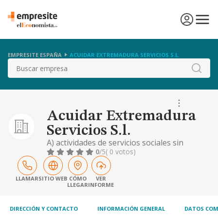
EMPRESITE ESPAÑA
ACUIDAR EXTREMADURA SERVICIOS S.L.
Buscar
Acuidar Extremadura
Servicios S.l.
A) actividades de servicios sociales sin
alojamiento para personas mayores. b) el
0
/5
( 0 votos)
servicio de ayuda a domicilio, limpieza,
acompañamiento y asistencia a per.sonas
mayores y/o dependientes. c) servicios de
LLAMAR
SITIO WEB
CÓMO
VER
LLEGAR
INFORME
limpieza de edificios y limpieza domiciliaria. d)
la realización presencial o telemática de cur
DIRECCIÓN Y CONTACTO
INFORMACIÓN GENERAL
DATOS COM