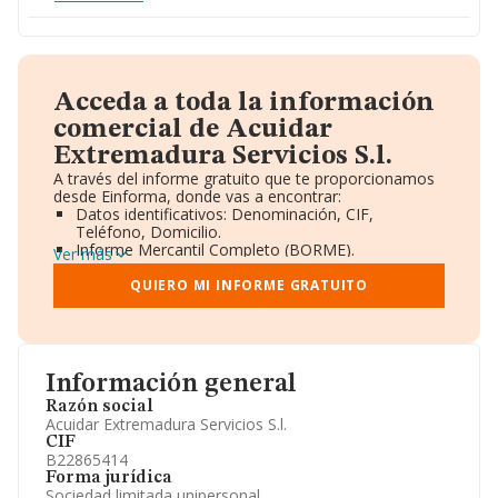
Acceda a toda la información
comercial de Acuidar
Extremadura Servicios S.l.
A través del informe gratuito que te proporcionamos
desde Einforma, donde vas a encontrar:
Datos identificativos: Denominación, CIF,
Teléfono, Domicilio.
Informe Mercantil Completo (BORME).
Ver más
Gráficos de Evolución Ventas y Empleados.
Consejo de Administración y Administradores.
QUIERO MI INFORME GRATUITO
Directivos y Ejecutivos.
Accionistas.
Participaciones y Vinculaciones en otras empresas.
Artículos de prensa publicados sobre la empresa.
Información oficial y registral complementaria.
Información general
Razón social
Acuidar Extremadura Servicios S.l.
CIF
B22865414
Forma jurídica
Sociedad limitada unipersonal