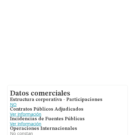
En base a la información de la que dispone INFORMA
sobre 1.482 compañías, la facturación en el ámbito
nacional alcanza los 1.317 millones de euros y se calcula
un promedio de facturación de 889 mil euros entre
todas las compañías. Con el fin de ampliar la
información relativa a las compañías, la media de
empleados es de 36. La media de antigüedad desde la
constitución es de 13 años.
Datos comerciales
Estructura corporativa - Participaciones
NO
Contratos Públicos Adjudicados
Ver Información
Incidencias de Fuentes Públicas
Ver Información
Operaciones Internacionales
No constan