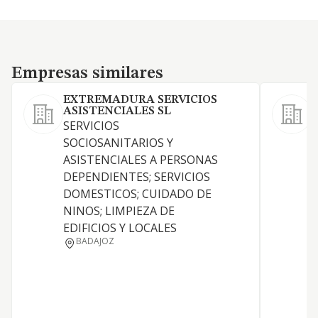
Empresas similares
Empresas similares
EXTREMADURA SERVICIOS
ASISTENCIALES SL
S
SERVICIOS
L
SOCIOSANITARIOS Y
s
ASISTENCIALES A PERSONAS
d
DEPENDIENTES; SERVICIOS
y
DOMESTICOS; CUIDADO DE
S
NINOS; LIMPIEZA DE
s
EDIFICIOS Y LOCALES
d
BADAJOZ
R
a
e
r
m