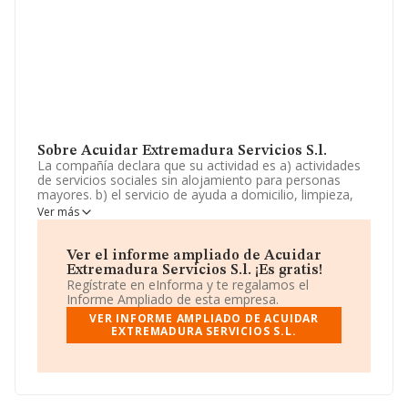
Sobre Acuidar Extremadura Servicios S.l.
La compañía declara que su actividad es a) actividades
de servicios sociales sin alojamiento para personas
mayores. b) el servicio de ayuda a domicilio, limpieza,
acompañamiento y asistencia a per.sonas mayores y/o
Ver más
dependientes. c) servicios de limpieza de edificios y
limpieza domiciliaria. d) la realización presencial o
telemática de cur. La empresa aparece inscrita en el
Ver el informe ampliado de Acuidar
Registro Mercantil como Sociedad Limitada. Clasifica su
Extremadura Servicios S.l. ¡Es gratis!
actividad CNAE como 'Actividades de servicios sociales
Regístrate en eInforma y te regalamos el
sin alojamiento para personas mayores', código 8811.
Informe Ampliado de esta empresa.
La sociedad no tiene actividad en mercados exteriores.
VER INFORME AMPLIADO DE ACUIDAR
EXTREMADURA SERVICIOS S.L.
La sociedad
Acuidar Extremadura Servicios S.L
, con
NIF B22865414, está situada en Calle Antonio Machado
núm. 2, (06220), en el municipio de Villafranca De Los
Barros, provincia de Badajoz, Extremadura.