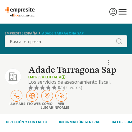
EMPRESITE ESPAÑA
ADADE TARRAGONA SAP
Buscar
Adade Tarragona Sap
EMPRESA EDITADA
Los servicios de asesoramiento fiscal,
laboral, mercantil y contable. la tramitacion y
0
/5
( 0 votos)
defensa de asuntos sociales. la realizacion
de estudios economicos y financieros de
empresas y mercados.
LLAMAR
SITIO WEB
CÓMO
VER
LLEGAR
INFORME
DIRECCIÓN Y CONTACTO
INFORMACIÓN GENERAL
DATOS COM