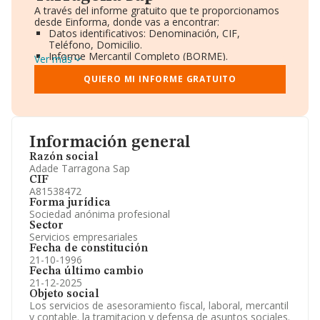
A través del informe gratuito que te proporcionamos
desde Einforma, donde vas a encontrar:
Datos identificativos: Denominación, CIF,
Teléfono, Domicilio.
Informe Mercantil Completo (BORME).
Ver más
Gráficos de Evolución Ventas y Empleados.
Consejo de Administración y Administradores.
QUIERO MI INFORME GRATUITO
Directivos y Ejecutivos.
Accionistas.
Participaciones y Vinculaciones en otras empresas.
Artículos de prensa publicados sobre la empresa.
Información oficial y registral complementaria.
Información general
Razón social
Adade Tarragona Sap
CIF
A81538472
Forma jurídica
Sociedad anónima profesional
Sector
Servicios empresariales
Fecha de constitución
21-10-1996
Fecha último cambio
21-12-2025
Objeto social
Los servicios de asesoramiento fiscal, laboral, mercantil
y contable. la tramitacion y defensa de asuntos sociales.