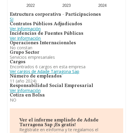
servicios de asesoramiento fiscal, laboral, mercantil y
contable. la tramitacion y defensa de asuntos sociales.
2022
2023
2024
la realización de estudios economicos y financieros de
Estructura corporativa - Participaciones
empresas y mercados. En el ranking de su sector
SI
(Actividades de contabilidad, teneduría de libros,
Contratos Públicos Adjudicados
auditoría y asesoría fiscal), la compañía ha perdido
Ver Información
posición respecto al 2023. En cuanto a la posición en el
Incidencias de Fuentes Públicas
ranking nacional, la empresa ha perdido posiciones
Ver Información
frente al 2023.
Operaciones Internacionales
No constan
Grupo Sector
Servicios empresariales
Cargos
Encontrados 6 cargos en esta empresa
Ver cargos de Adade Tarragona Sap
Número de empleados
11 (año 2024)
Responsabilidad Social Empresarial
Ver Información
Cotiza en Bolsa
NO
Ver el informe ampliado de Adade
Tarragona Sap ¡Es gratis!
Regístrate en eInforma y te regalamos el