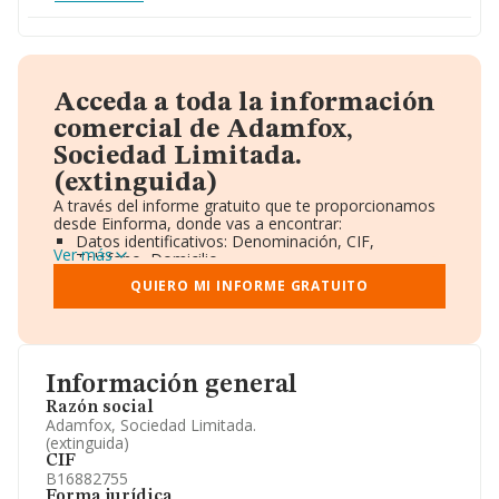
Acceda a toda la información
comercial de Adamfox,
Sociedad Limitada.
(extinguida)
A través del informe gratuito que te proporcionamos
desde Einforma, donde vas a encontrar:
Datos identificativos: Denominación, CIF,
Ver más
Teléfono, Domicilio.
Informe Mercantil Completo (BORME).
QUIERO MI INFORME GRATUITO
Gráficos de Evolución Ventas y Empleados.
Consejo de Administración y Administradores.
Directivos y Ejecutivos.
Accionistas.
Participaciones y Vinculaciones en otras empresas.
Información general
Artículos de prensa publicados sobre la empresa.
Información oficial y registral complementaria.
Razón social
Adamfox, Sociedad Limitada.
(extinguida)
CIF
B16882755
Forma jurídica