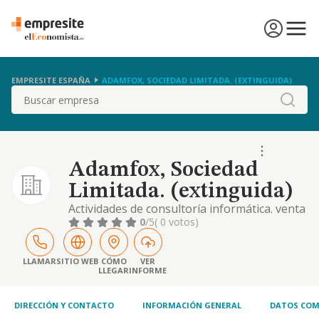
EMPRESITE ESPAÑA
ADAMFOX, SOCIEDAD LIMITADA. (EXTINGUIDA)
Buscar
Adamfox, Sociedad
Limitada. (extinguida)
Actividades de consultoría informática. venta
al por mayor y menor de ordenadores,
0
/5
( 0 votos)
periféricos y programas. la promoción,
construcción, compra, venta, arrendamiento
o explotación por cualquier otro título de
LLAMAR
SITIO WEB
CÓMO
VER
LLEGAR
INFORME
parcelaciones, urbanizaciones, edificios
residenciales..
DIRECCIÓN Y CONTACTO
INFORMACIÓN GENERAL
DATOS COM