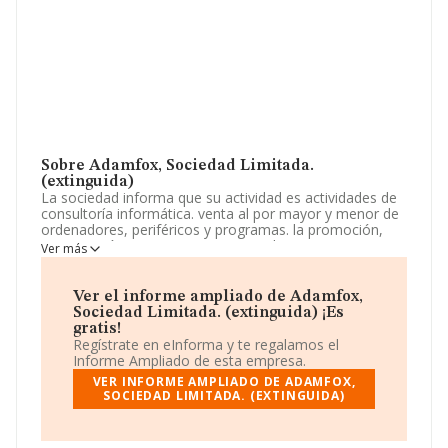
Sobre Adamfox, Sociedad Limitada.
(extinguida)
La sociedad informa que su actividad es actividades de
consultoría informática. venta al por mayor y menor de
ordenadores, periféricos y programas. la promoción,
construcción, compra, venta, arrendamiento o
Ver más
explotación por cualquier otro título de parcelaciones,
urbanizaciones, edificios residenciales. La empresa
aparece inscrita en el Registro Mercantil como Sociedad
Ver el informe ampliado de Adamfox,
Limitada. Tiene CNAE: 6220 - '%cnae%'. La empresa no
Sociedad Limitada. (extinguida) ¡Es
tiene actividad en mercados exteriores.
gratis!
Regístrate en eInforma y te regalamos el
La sociedad española
Adamfox, Sociedad Limitada.
Informe Ampliado de esta empresa.
(extinguida)
, CIF B16882755, tiene su domicilio social
VER INFORME AMPLIADO DE ADAMFOX,
establecido en Calle Garcia De Toledo núm. 68 Ptl 2
SOCIEDAD LIMITADA. (EXTINGUIDA)
Piso 2 Dr, (35260), Agüimes, en Las Palmas, Islas
Canarias.