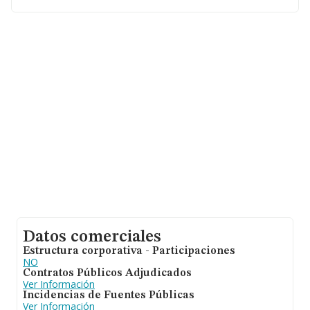
En relación con el sector y disponiendo de los datos de
hasta 25.469 empresas, a nivel nacional la facturación
asciende a 19.431 millones de euros y la media entre
todas las compañías es de 762 mil euros de ventas.
Respecto a la información de la provincia (hablamos de
Las Palmas), en la base de datos INFORMA constan
381 empresas, con ventas de hasta 21 millones de
euros. Finalmente, para completar los datos de sector
la media de empleados de las empresas es de 7. La
antigüedad alcanza los 14 años desde la constitución.
Datos comerciales
Estructura corporativa - Participaciones
NO
Contratos Públicos Adjudicados
Ver Información
Incidencias de Fuentes Públicas
Ver Información