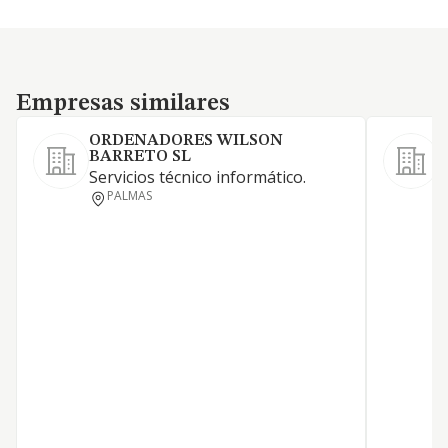
Empresas similares
Empresas similares
ORDENADORES WILSON
BARRETO SL
Servicios técnico informático.
I
PALMAS
t
o