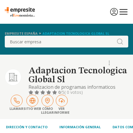
EMPRESITE ESPAÑA
ADAPTACION TECNOLOGICA GLOBAL SL
Buscar
Adaptacion Tecnologica
Global Sl
Realizacion de programas informaticos
0
/5
( 0 votos)
LLAMAR
SITIO WEB
CÓMO
VER
LLEGAR
INFORME
DIRECCIÓN Y CONTACTO
INFORMACIÓN GENERAL
DATOS COM