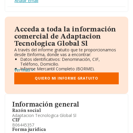
Añadir Email
Acceda a toda la información
comercial de Adaptacion
Tecnologica Global Sl
A través del informe gratuito que te proporcionamos
desde Einforma, donde vas a encontrar:
Datos identificativos: Denominación, CIF,
Teléfono, Domicilio.
Informe Mercantil Completo (BORME).
Ver más
Gráficos de Evolución Ventas y Empleados.
Consejo de Administración y Administradores.
QUIERO MI INFORME GRATUITO
Directivos y Ejecutivos.
Accionistas.
Participaciones y Vinculaciones en otras empresas.
Artículos de prensa publicados sobre la empresa.
Información oficial y registral complementaria.
Información general
Razón social
Adaptacion Tecnologica Global Sl
CIF
B06445357
Forma jurídica