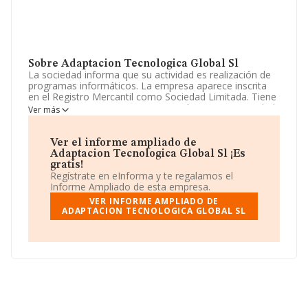
Sobre Adaptacion Tecnologica Global Sl
La sociedad informa que su actividad es realización de
programas informáticos. La empresa aparece inscrita
en el Registro Mercantil como Sociedad Limitada. Tiene
CNAE: 6290 - '%cnae%'. La compañía no tiene actividad
Ver más
en mercados exteriores.
Para más información es posible contactar a través del
Ver el informe ampliado de
teléfono 924286271.
Adaptacion Tecnologica Global Sl ¡Es
gratis!
La compañía
Adaptacion Tecnologica Global S.L
,
Regístrate en eInforma y te regalamos el
con número de identificación fiscal B06445357, está
Informe Ampliado de esta empresa.
situada en Calle Joaquin Sánchez Valverde, (06006),
VER INFORME AMPLIADO DE
Badajoz, Extremadura.
ADAPTACION TECNOLOGICA GLOBAL SL
En base a la información de la que dispone INFORMA
sobre 18.154 compañías, a nivel nacional la facturación
asciende a 23.371 millones de euros y en 2010 la media
de facturación de ventas entre todas las compañías
alcanza los 1 millón de euros. Finalmente, para
completar los datos de sector, en 2010, la media de
empleados de las empresas es de 10. La media de
antigüedad desde la constitución es de 14 años.