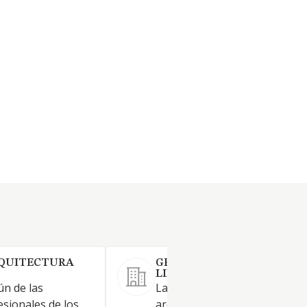
QUITECTURA
GRN DOMUS SOCIEDAD
LIMITADA.
ún de las
La prestación de servicios de
esionales de los
arquitectura, arquitectura téc