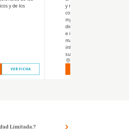
icos y de los
y realización de estudios de
consultoría, proyectos de
ingeniería, asistencia técnica 
dirección de la ejecución de o
e instalaciones, la planificació
mantenimiento y gestión de
infraestructuras,
superestructuras
GERONA
VER FICHA
VER INFORME
VER FIC
edad Limitada.?