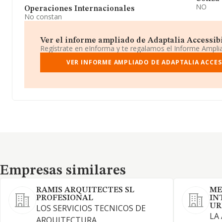
NO
Operaciones Internacionales
No constan
Ver el informe ampliado de Adaptalia Accessibil
Regístrate en eInforma y te regalamos el Informe Ampl
VER INFORME AMPLIADO DE ADAPTALIA ACCESS
Empresas similares
Empresas similares
RAMIS ARQUITECTES SL
ME
PROFESIONAL
IN
UR
LOS SERVICIOS TECNICOS DE
LA
ARQUITECTURA