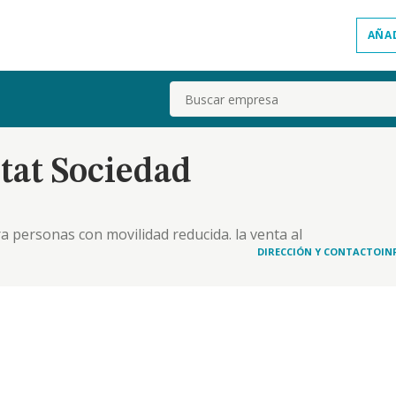
AÑA
Buscar
tat Sociedad
a personas con movilidad reducida. la venta al
esidades especiales. la intervención como mera
DIRECCIÓN Y CONTACTO
IN
tura