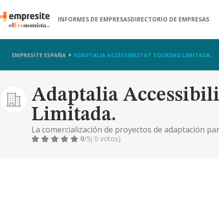
INFORMES DE EMPRESAS
DIRECTORIO DE EMPRESAS
EMPRESITE ESPAÑA
ADAPTALIA ACCESSIBILITAT SOCIEDAD LIMITADA.
Adaptalia Accessibili
Limitada.
La comercialización de proyectos de adaptación par
mayor y menor de productos para personas con nec
0
/5
( 0 votos)
intermediaria de proyectos de ingeniería y arquitec