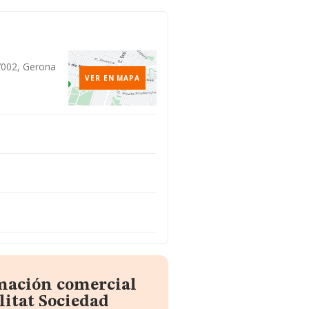
17002, Gerona
VER EN MAPA
rmación comercial
litat Sociedad