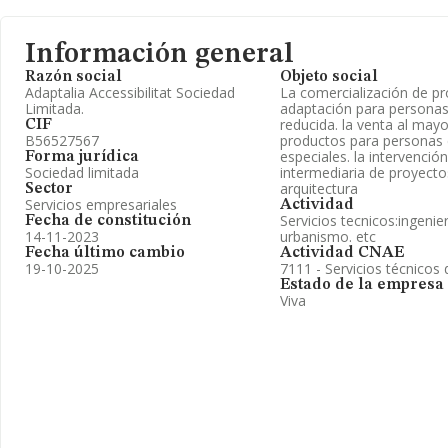
Información general
Razón social
Objeto social
Adaptalia Accessibilitat Sociedad
La comercialización de p
Limitada.
adaptación para personas
reducida. la venta al may
CIF
B56527567
productos para personas
especiales. la intervenci
Forma jurídica
Sociedad limitada
intermediaria de proyectos
arquitectura
Sector
Servicios empresariales
Actividad
Servicios tecnicos:ingenier
Fecha de constitución
14-11-2023
urbanismo. etc
Fecha último cambio
Actividad CNAE
19-10-2025
7111 - Servicios técnicos 
Estado de la empresa
Viva