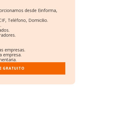
oporcionamos desde Einforma,
CIF, Teléfono, Domicilio.
.
ados.
radores.
ras empresas.
la empresa.
mentaria.
E GRATUITO