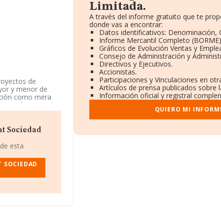
Limitada.
A través del informe gratuito que te pr
donde vas a encontrar:
Datos identificativos: Denominación, 
Informe Mercantil Completo (BORME)
Gráficos de Evolución Ventas y Emple
Consejo de Administración y Administ
Directivos y Ejecutivos.
Accionistas.
Participaciones y Vinculaciones en ot
proyectos de
Artículos de prensa publicados sobre 
ayor y menor de
Información oficial y registral comple
ención como mera
sa está registrada
QUIERO MI INFORM
 'Servicios
ados exteriores.
at Sociedad
itada
, B56527567,
, Girona, Cataluña.
 de esta
0.642 empresas, en
T SOCIEDAD
s de euros y el
asciende a los 129
a base de datos de
 33 millones de
ectorial, la media
 empleados de las