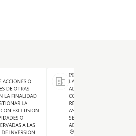
PROPUCO OFICINAS SL
E ACCIONES O
LA COMPRA VENTA
ES DE OTRAS
ADMINISTRACION,
 LA FINALIDAD
CONSTRUCCION,
ESTIONAR LA
REHABILITACION DE INMUEB
 CON EXCLUSION
ASI COMO LA PRESTACION D
VIDADES O
SERVICIOS DE ASESORAMIE
ERVADAS A LAS
ADMINISTRATIVO A EMPRES
BARCELONA
 DE INVERSION