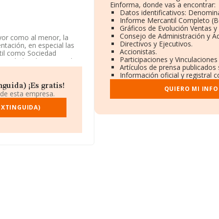
Einforma, donde vas a encontrar:
Datos identificativos: Denomina
Informe Mercantil Completo (
Gráficos de Evolución Ventas 
Consejo de Administración y A
ayor como al menor, la
Directivos y Ejecutivos.
ntación, en especial las
Accionistas.
ntil como Sociedad
Participaciones y Vinculacione
ctividades de apoyo a las
Artículos de prensa publicados
dora y exportadora.
Información oficial y registral
cativa en el ebitda entre el
guida) ¡Es gratis!
QUIERO MI INF
 de esta empresa.
628910 y su correo es
EXTINGUIDA)
6924549, se encuentra en
ipio de El Prat De
.816 empresas, la
 euros y el promedio de la
 515 mil euros. Como
 La antigüedad alcanza los