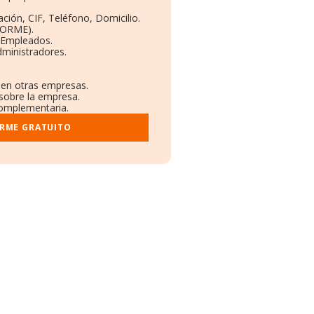
ción, CIF, Teléfono, Domicilio.
BORME).
y Empleados.
dministradores.
s en otras empresas.
 sobre la empresa.
 complementaria.
ORME GRATUITO