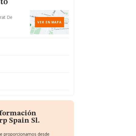
to
Prat De
VER EN MAPA
nformación
rp Spain Sl.
e te proporcionamos desde