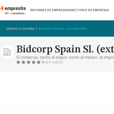
INFORMES DE EMPRESAS
DIRECTORIO DE EMPRESAS
EMPRESITE ESPAÑA
BIDCORP SPAIN SL. (EXTINGUIDA)
Bidcorp Spain Sl. (ex
El comercio, tanto al mayor como al menor, la impor
productos de alimentacion, en especial las frutas y
0
/5
( 0 votos)