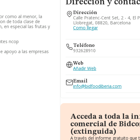
Dirección y contac
Dirección
yor como al menor, la
Calle Pratenc-Cent Set, 2 - 4, El 
ion de toda clase de
Llobregat, 08820, Barcelona
 en especial las frutas y
Como llegar
ntes ncop
Teléfono
932628910
 de apoyo a las empresas
Web
Añadir Web
Email
info@bidfoodiberia.com
Acceda a toda la i
comercial de Bidco
(extinguida)
A través del informe gratuito qu