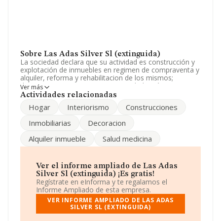
Sobre Las Adas Silver Sl (extinguida)
La sociedad declara que su actividad es construcción y
explotación de inmuebles en regimen de compraventa y
alquiler, reforma y rehabilitacion de los mismos;
decoracion e interiorismo. La sociedad está inscrita en
Ver más
el Registro Mercantil como Sociedad Limitada. Tiene
Actividades relacionadas
CNAE: 4778 - 'Otro comercio al por menor de artículos
Hogar
Interiorismo
Construcciones
nuevos en establecimientos especializados'. No realiza
actividad de importación y/o exportación.
Inmobiliarias
Decoracion
Para comunicarse con sus oficinas, el número de
Alquiler inmueble
Salud medicina
teléfono es 915444029.
La empresa
Las Adas Silver S.L (extinguida)
, NIF
B83631143, se encuentra en Calle Carrero Juan Ramon
Ver el informe ampliado de Las Adas
núm. 27, (28025), Madrid, Madrid.
Silver Sl (extinguida) ¡Es gratis!
Regístrate en eInforma y te regalamos el
Con los datos a disposición de INFORMA sobre 13.277
Informe Ampliado de esta empresa.
empresas pertenecientes al sector, la facturación en el
VER INFORME AMPLIADO DE LAS ADAS
ámbito nacional alcanza los 4.133 millones de euros y el
SILVER SL (EXTINGUIDA)
promedio de la facturación de ventas entre todas las
compañías asciende a los 311 mil euros. Respecto a la