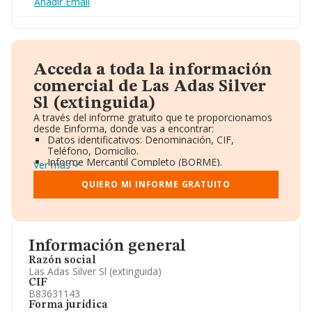
Añadir Email
Acceda a toda la información
comercial de Las Adas Silver
Sl (extinguida)
A través del informe gratuito que te proporcionamos
desde Einforma, donde vas a encontrar:
Datos identificativos: Denominación, CIF,
Teléfono, Domicilio.
Informe Mercantil Completo (BORME).
Ver más
Gráficos de Evolución Ventas y Empleados.
Consejo de Administración y Administradores.
QUIERO MI INFORME GRATUITO
Directivos y Ejecutivos.
Accionistas.
Participaciones y Vinculaciones en otras empresas.
Artículos de prensa publicados sobre la empresa.
Información oficial y registral complementaria.
Información general
Razón social
Las Adas Silver Sl (extinguida)
CIF
B83631143
Forma jurídica