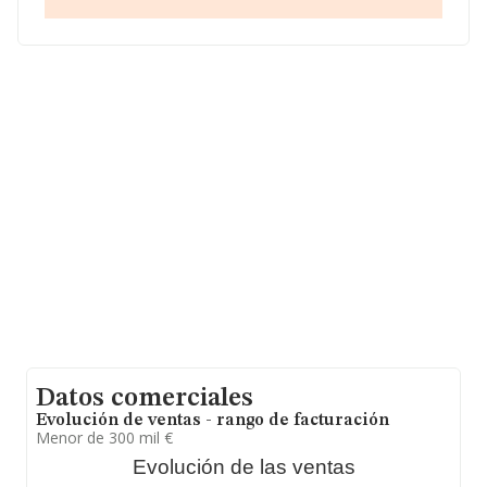
información de la provincia (hablamos de Madrid), en la
base de datos de INFORMA aparecen 2748 empresas,
cuyas ventas han obtenido los 939 millones de euros.
Para aportar ulterior información de interés en el
ámbito sectorial, la media de empleados de las
empresas es de 2; la media de antigüedad desde la
constitución es de 18 años.
Datos comerciales
Evolución de ventas - rango de facturación
Menor de 300 mil €
Evolución de las ventas