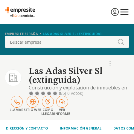
EMPRESITE ESPAÑA
LAS ADAS SILVER SL (EXTINGUIDA)
Buscar
Las Adas Silver Sl
(extinguida)
Construccion y explotacion de inmuebles en
regimen de compraventa y alquiler, reforma
0
/5
( 0 votos)
y rehabilitacion de los mismos; decoracion e
interiorismo
LLAMAR
SITIO WEB
CÓMO
VER
LLEGAR
INFORME
DIRECCIÓN Y CONTACTO
INFORMACIÓN GENERAL
DATOS COM