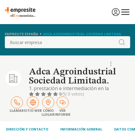
EMPRESITE ESPAÑA
ADCA AGROINDUSTRIAL SOCIEDAD LIMITADA.
Buscar
Adca Agroindustrial
Sociedad Limitada.
1. prestación e intermediación en la
prestación de servicios a empresas y
0
/5
( 0 votos)
personas físicas de consultoría,
administración de empresa, gestión de
negocio, asesoramiento legal, contabilidad,
LLAMAR
SITIO WEB
CÓMO
VER
LLEGAR
INFORME
jurídico, fiscal, laboral, económico y
financiero. 2. la importación, exportación,
intermediación y comercio
DIRECCIÓN Y CONTACTO
INFORMACIÓN GENERAL
DATOS COM