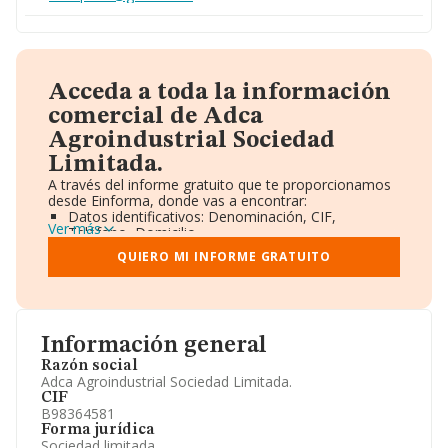
Acceda a toda la información
comercial de Adca
Agroindustrial Sociedad
Limitada.
A través del informe gratuito que te proporcionamos
desde Einforma, donde vas a encontrar:
Datos identificativos: Denominación, CIF,
Ver más
Teléfono, Domicilio.
Informe Mercantil Completo (BORME).
QUIERO MI INFORME GRATUITO
Gráficos de Evolución Ventas y Empleados.
Consejo de Administración y Administradores.
Directivos y Ejecutivos.
Accionistas.
Participaciones y Vinculaciones en otras empresas.
Información general
Artículos de prensa publicados sobre la empresa.
Información oficial y registral complementaria.
Razón social
Adca Agroindustrial Sociedad Limitada.
CIF
B98364581
Forma jurídica
Sociedad limitada