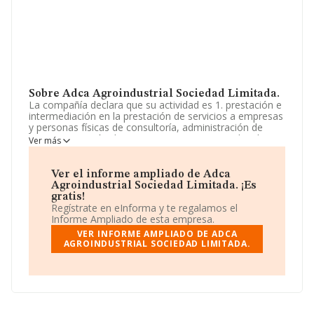
Sobre Adca Agroindustrial Sociedad Limitada.
La compañía declara que su actividad es 1. prestación e
intermediación en la prestación de servicios a empresas
y personas físicas de consultoría, administración de
empresa, gestión de negocio, asesoramiento legal,
Ver más
contabilidad, jurídico, fiscal, laboral, económico y
financiero. 2. la importación, exportación,
intermediación y comercio. La empresa está registrada
Ver el informe ampliado de Adca
como Sociedad Limitada. Clasifica su actividad CNAE
Agroindustrial Sociedad Limitada. ¡Es
como '%cnae%', código 9640. No realiza actividad de
gratis!
importación y/o exportación.
Regístrate en eInforma y te regalamos el
Informe Ampliado de esta empresa.
Acerca de los empleados, ha contado con una
VER INFORME AMPLIADO DE ADCA
reducción del 50% y atendiendo a los datos disponibles
AGROINDUSTRIAL SOCIEDAD LIMITADA.
en INFORMA, el número de empleados de la compañía
ha estado por debajo de la media de sector.
Acerca de la información disponible en INFORMA sobre
los distintos rankings: en 2024, la compañía ha perdido
49 puestos en el ranking sectorial, pasando del 18 al 67.