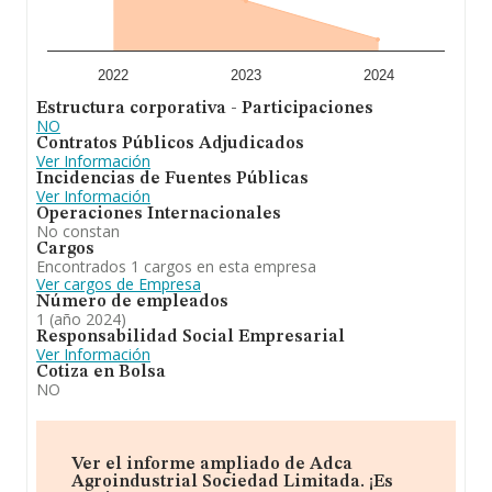
en 2024 de hasta 1 millón de euros. Como información
adicional de interés, los empleados de media son 9; la
antigüedad desde la constitución es de 17 años.
Para concluir,
Adca Agroindustrial Sociedad
2022
2023
2024
Limitada
se dedica a 1. prestación e intermediación en
Estructura corporativa - Participaciones
la prestación de servicios a empresas y personas físicas
NO
de consultoría, administración de empresa, gestión de
Contratos Públicos Adjudicados
negocio, asesoramiento legal, contabilidad, jurídico,
Ver Información
fiscal, laboral, económico y financiero. 2. la importación,
Incidencias de Fuentes Públicas
exportación, intermediación y comercio. En cuanto a la
Ver Información
posición en el ranking nacional, la empresa ha perdido
Operaciones Internacionales
posiciones frente al 2023.
No constan
Cargos
Encontrados 1 cargos en esta empresa
Ver cargos de Empresa
Número de empleados
1 (año 2024)
Responsabilidad Social Empresarial
Ver Información
Cotiza en Bolsa
NO
Ver el informe ampliado de Adca
Agroindustrial Sociedad Limitada. ¡Es