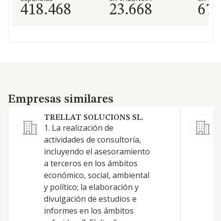
418.468
23.668
67
Empresas similares
Empresas similares
TRELLAT SOLUCIONS SL.
S
1. La realización de
actividades de consultoría,
incluyendo el asesoramiento
a terceros en los ámbitos
económico, social, ambiental
T
y político; la elaboración y
divulgación de estudios e
E
informes en los ámbitos