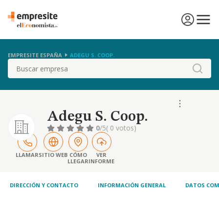
EMPRESITE ESPAÑA
ADEGU S. COOP.
Buscar
Adegu S. Coop.
0
/5
( 0 votos)
LLAMAR
SITIO WEB
CÓMO
VER
LLEGAR
INFORME
DIRECCIÓN Y CONTACTO
INFORMACIÓN GENERAL
DATOS COM