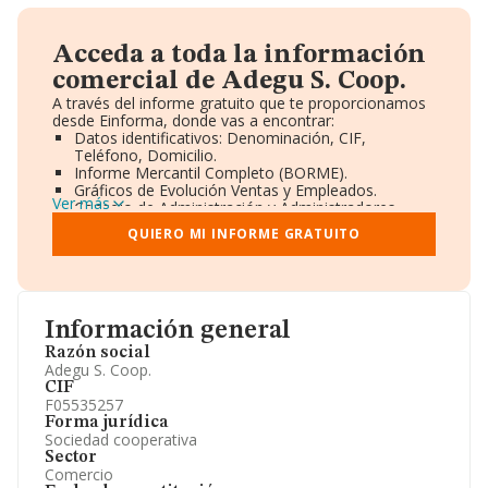
Acceda a toda la información
comercial de Adegu S. Coop.
A través del informe gratuito que te proporcionamos
desde Einforma, donde vas a encontrar:
Datos identificativos: Denominación, CIF,
Teléfono, Domicilio.
Informe Mercantil Completo (BORME).
Gráficos de Evolución Ventas y Empleados.
Ver más
Consejo de Administración y Administradores.
Directivos y Ejecutivos.
QUIERO MI INFORME GRATUITO
Accionistas.
Participaciones y Vinculaciones en otras empresas.
Artículos de prensa publicados sobre la empresa.
Información oficial y registral complementaria.
Información general
Razón social
Adegu S. Coop.
CIF
F05535257
Forma jurídica
Sociedad cooperativa
Sector
Comercio