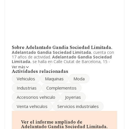
Sobre Adelantado Gandia Sociedad Limitada.
Adelantado Gandia Sociedad Limitada.
cuenta con
17 años de actividad.
Adelantado Gandia Sociedad
Limitada.
se halla en Calle Ciutat de Barcelona, 15 -
PISO 2 4, Gandia, Valencia. La empresa enmarca su
Ver más
principal actividad CNAE como 4782 - Comercio al por
Actividades relacionadas
menor de repuestos y accesorios de vehículos de
Vehiculos
Maquinas
Moda
motor.
Adelantado Gandia Sociedad Limitada.
toma
la forma jurídica de Sociedad limitada.
Industrias
Complementos
Accesorios vehiculo
Joyerias
Venta vehiculos
Servicios industriales
Ver el informe ampliado de
Adelantado Gandia Sociedad Limitada.