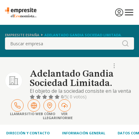
EMPRESITE ESPAÑA
ADELANTADO GANDIA SOCIEDAD LIMITADA.
Buscar
Adelantado Gandia
Sociedad Limitada.
El objeto de la sociedad consiste en la venta
de accesorios para automovil,
0
/5
( 0 votos)
fundamentalmente pintura y complementos
para la pintura de vehiculos y vehiculos
industriales, asi como todo tipo de maquinas
LLAMAR
SITIO WEB
CÓMO
VER
LLEGAR
INFORME
para la aplicacion
DIRECCIÓN Y CONTACTO
INFORMACIÓN GENERAL
DATOS COM