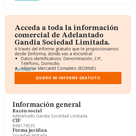
Acceda a toda la información
comercial de Adelantado
Gandia Sociedad Limitada.
A través del informe gratuito que te proporcionamos
desde Einforma, donde vas a encontrar:
Datos identificativos: Denominación, CIF,
Teléfono, Domicilio.
Informe Mercantil Completo (BORME).
Ver más
Gráficos de Evolución Ventas y Empleados.
Consejo de Administración y Administradores.
QUIERO MI INFORME GRATUITO
Directivos y Ejecutivos.
Accionistas.
Participaciones y Vinculaciones en otras empresas.
Artículos de prensa publicados sobre la empresa.
Información oficial y registral complementaria.
Información general
Razón social
Adelantado Gandia Sociedad Limitada.
CIF
B98174535
Forma jurídica
Sociedad limitada