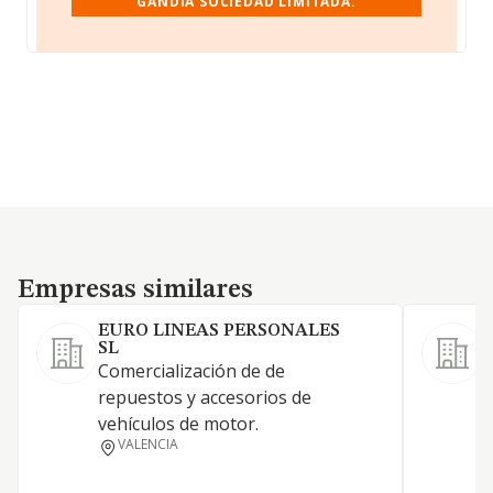
GANDIA SOCIEDAD LIMITADA.
Empresas similares
Empresas similares
EURO LINEAS PERSONALES
SL
Comercialización de de
A
repuestos y accesorios de
s
vehículos de motor.
C
VALENCIA
m
a