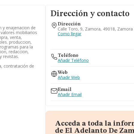
Dirección y contacto
Dirección
n y enajenacion de
Calle Toro, 9, Zamora, 49018, Zamora
 valores mobiliarios
Como llegar
mpra, venta,
les. produccion,
programas para la
cion, redaccion,
Teléfono
y revistas.
Añadir Teléfono
, contratación de
Web
Añadir Web
Email
Añadir Email
Acceda a toda la info
de El Adelanto De Zam