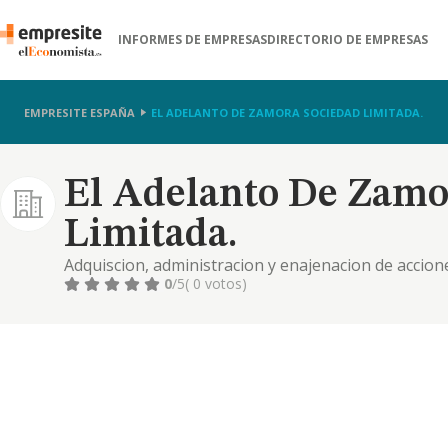
INFORMES DE EMPRESAS
DIRECTORIO DE EMPRESAS
EMPRESITE ESPAÑA
EL ADELANTO DE ZAMORA SOCIEDAD LIMITADA.
El Adelanto De Zamo
Limitada.
Adquiscion, administracion y enajenacion de accione
fija, variable. compra, venta, permuta de bienes in
0
/5
( 0 votos)
programas para la radio, television, cine. edicion, r