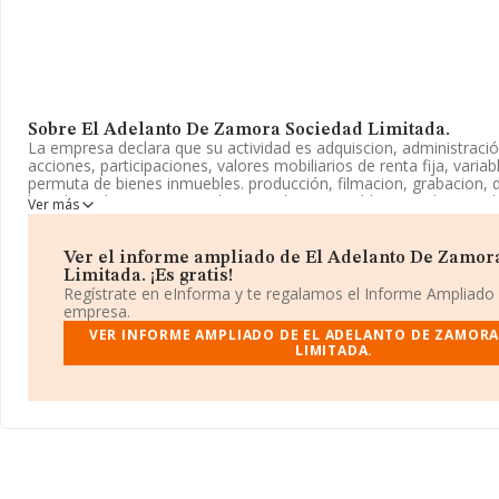
Sobre El Adelanto De Zamora Sociedad Limitada.
La empresa declara que su actividad es adquiscion, administraci
acciones, participaciones, valores mobiliarios de renta fija, varia
permuta de bienes inmuebles. producción, filmacion, grabacion,
la radio, television, cine. edicion, redaccion, publicacion de period
Ver más
sociedad está registrada como Sociedad Limitada. La actividad 
corresponde a '%cnae%', cuyo Código es 6614. No realiza activi
y/o exportación.
Ver el informe ampliado de El Adelanto De Zamor
Limitada. ¡Es gratis!
La compañía
El Adelanto de Zamora Sociedad Limitada
, NIF
Regístrate en eInforma y te regalamos el Informe Ampliado
su domicilio social establecido en Calle Toro núm. 9, (49018), en 
empresa.
Zamora, Castilla-león.
VER INFORME AMPLIADO DE EL ADELANTO DE ZAMORA
LIMITADA.
En base a la información de la que dispone INFORMA sobre 12.0
nivel nacional la facturación asciende a 3.339 millones de euros 
facturación de ventas entre todas las compañías alcanza los 276 
cuanto a la información relativa a la provincia de Zamora, en la 
INFORMA aparecen 12 empresas, con ventas de hasta 0 euros. F
completar los datos de sector la media de antigüedad desde la c
años. La media de empleados es de 1.