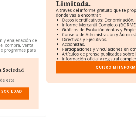
Limitada.
A través del informe gratuito que te pr
donde vas a encontrar:
Datos identificativos: Denominación, 
Informe Mercantil Completo (BORME
Gráficos de Evolución Ventas y Empl
Consejo de Administración y Adminis
Directivos y Ejecutivos.
ón y enajenación de
Accionistas.
ble. compra, venta,
Participaciones y Vinculaciones en ot
 de programas para
Artículos de prensa publicados sobre
icos y revistas. La
Información oficial y registral comple
de referencia CNAE
dad de importación
QUIERO MI INFORM
a Sociedad
 B49262884, tiene
 de esta
el municipio de
 SOCIEDAD
75 compañías, a
y la media de
mil euros. En
base de datos de
inalmente, para
onstitución es de 12