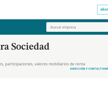
AÑA
Buscar
ra Sociedad
s, participaciones, valores mobiliarios de renta
muebles. produccion, filmacion, grabacion, de
DIRECCIÓN Y CONTACTO
IN
edaccion, publicacion de periodicos y revistas.