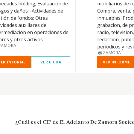
iedades holding; Evaluación de
mobiliarios de re
sgos y daños; -Actividades de
Compra, venta, 
tión de fondos; Otras
inmuebles. Produ
ividades auxiliares de
grabacion, de p
ermediación en operaciones de
radio, television,
ores y otros activos
redaccion, publi
ZAMORA
periodicos y revi
ZAMORA
VER INFORME
VER FICHA
VER INFORME
¿Cuál es el CIF de El Adelanto De Zamora Socie