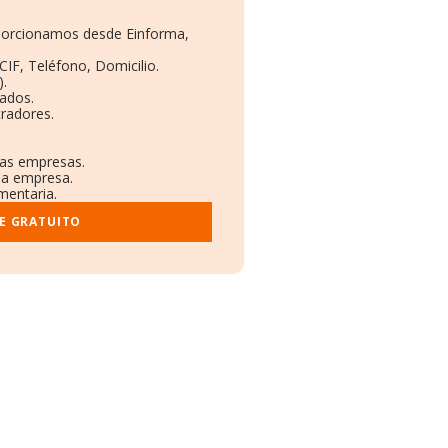
oporcionamos desde Einforma,
CIF, Teléfono, Domicilio.
).
eados.
tradores.
ras empresas.
 la empresa.
mentaria.
E GRATUITO