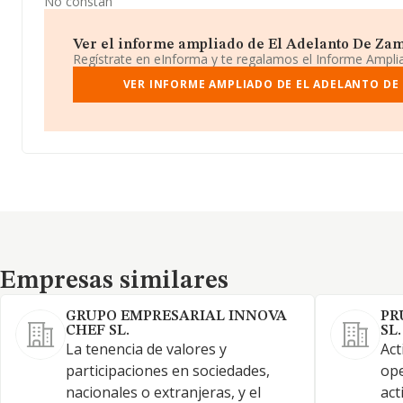
No constan
Ver el informe ampliado de El Adelanto De Zamo
Regístrate en eInforma y te regalamos el Informe Ampl
VER INFORME AMPLIADO DE EL ADELANTO DE
Empresas similares
Empresas similares
GRUPO EMPRESARIAL INNOVA
PR
CHEF SL.
SL
La tenencia de valores y
Act
participaciones en sociedades,
ope
nacionales o extranjeras, y el
act