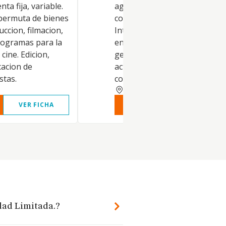
nta fija, variable.
agente de entidad de operac
permuta de bienes
con valores y otros activos.
ccion, filmacion,
Intermediación como agente 
rogramas para la
entidad de crédito. Consultorí
 cine. Edicion,
gestión y actividades auxiliar
cacion de
activos financieros. Asesoría 
stas.
consultoría e
ZAMORA
VER FICHA
VER INFORME
VER FIC
dad Limitada.?