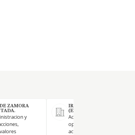
 DE ZAMORA
IRINVESTMENT CAPITAL S
ITADA.
(EXTINGUIDA)
nistracion y
Actividades de intermediació
acciones,
operaciones con valores y ot
 valores
activos. Intermediación como