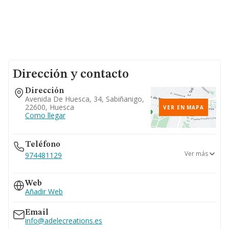
Dirección y contacto
Dirección
Avenida De Huesca, 34, Sabiñanigo,
22600, Huesca
VER EN MAPA
Como llegar
Teléfono
Ver más
974481129
618...
Web
Ver teléfono 618...
Añadir Web
Email
info@adelecreations.es