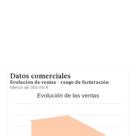
domicilio social establecido en Avenida De Huesca núm.
34, (22600), Sabiñanigo, Huesca, Aragón.
En base a la información de la que dispone INFORMA
sobre 2.698 compañías, en el ámbito nacional la
facturación alcanza la cifra de 1.469 millones de euros y
la media entre todas las compañías es de 544 mil euros
de ventas en 2017. En cuanto a la información relativa a
la provincia de Huesca, en la base de datos INFORMA
constan 3 empresas, cuyas ventas en 2017 han
alcanzado los 6 millones de euros. Como información
adicional de interés, la antigüedad alcanza los 21 años
desde la constitución. Los empleados de media son 4.
Datos comerciales
Evolución de ventas - rango de facturación
Menor de 300 mil €
Evolución de las ventas