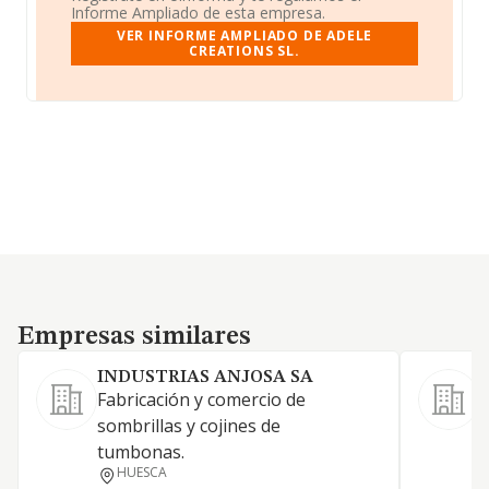
Informe Ampliado de esta empresa.
VER INFORME AMPLIADO DE ADELE
CREATIONS SL.
Empresas similares
Empresas similares
INDUSTRIAS ANJOSA SA
Fabricación y comercio de
sombrillas y cojines de
S
tumbonas.
P
HUESCA