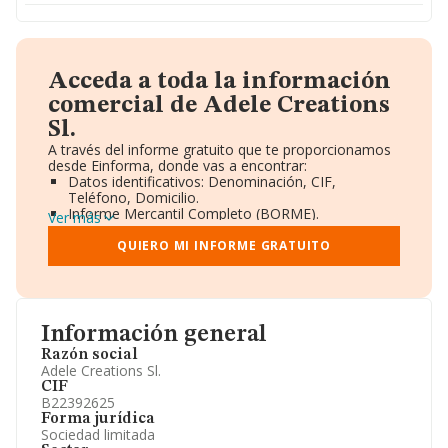
Acceda a toda la información
comercial de Adele Creations
Sl.
A través del informe gratuito que te proporcionamos
desde Einforma, donde vas a encontrar:
Datos identificativos: Denominación, CIF,
Teléfono, Domicilio.
Informe Mercantil Completo (BORME).
Ver más
Gráficos de Evolución Ventas y Empleados.
Consejo de Administración y Administradores.
QUIERO MI INFORME GRATUITO
Directivos y Ejecutivos.
Accionistas.
Participaciones y Vinculaciones en otras empresas.
Artículos de prensa publicados sobre la empresa.
Información oficial y registral complementaria.
Información general
Razón social
Adele Creations Sl.
CIF
B22392625
Forma jurídica
Sociedad limitada