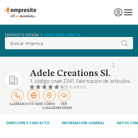
EMPRESITE ESPAÑA
ADELE CREATIONS SL.
Buscar
Adele Creations Sl.
1. código cnae 2341. fabricación de artículos
cerámicos de uso doméstico y ornamental. 2.
0
/5
( 0 votos)
código cnae 2349. fabricación de otros
productos cerámicos 3. código cnae 4649.
comercio al por mayor de otros artículos de
LLAMAR
SITIO WEB
CÓMO
VER
LLEGAR
INFORME
uso doméstico 4. el comercio al por mayor de
artículos de yeso y cerámica de uso do
DIRECCIÓN Y CONTACTO
INFORMACIÓN GENERAL
DATOS COM