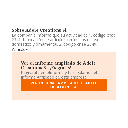
Sobre Adele Creations Sl.
La compañía informa que su actividad es 1. código cnae
2341. fabricación de artículos cerámicos de uso
doméstico y ornamental. 2. código cnae 2349.
fabricación de otros productos cerámicos 3. código
Ver más
cnae 4649. comercio al por mayor de otros artículos de
uso doméstico 4. el comercio al por mayor de artículos
de yeso y cerámica de uso do. La empresa es una
Ver el informe ampliado de Adele
Sociedad Limitada. Tiene CNAE: 3299 - 'Otras industrias
Creations Sl. ¡Es gratis!
manufactureras n.c.o.p.'. La compañía realiza actividad
Regístrate en eInforma y te regalamos el
internacional tanto de importación como exportación.
Informe Ampliado de esta empresa.
VER INFORME AMPLIADO DE ADELE
El número de empleados se ha incrementado un 25% y
CREATIONS SL.
según las cifras existentes en la base de datos de
INFORMA, el número de empleados ha estado por
encima de la media de sector.
Es posible ponerse en contacto con la empresa a través
del teléfono 974481129 y su correo es
info@adelecreations.es
.
La sociedad
Adele Creations S.L
, B22392625, tiene su