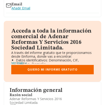
Email
Añadir Email
Acceda a toda la información
comercial de Adenar
Reformas Y Servicios 2016
Sociedad Limitada.
A través del informe gratuito que te proporcionamos
desde Einforma, donde vas a encontrar:
Datos identificativos: Denominación, CIF,
Ver más
Teléfono, Domicilio.
Informe Mercantil Completo (BORME).
QUIERO MI INFORME GRATUITO
Gráficos de Evolución Ventas y Empleados.
Consejo de Administración y Administradores.
Directivos y Ejecutivos.
Accionistas.
Participaciones y Vinculaciones en otras empresas.
Información general
Artículos de prensa publicados sobre la empresa.
Información oficial y registral complementaria.
Razón social
Adenar Reformas Y Servicios 2016
Sociedad Limitada.