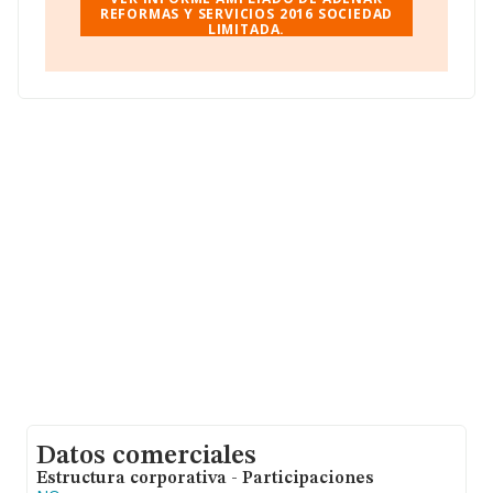
2016 Sociedad Limitada
REFORMAS Y SERVICIOS 2016 SOCIEDAD
, con NIF B26538876, está
LIMITADA.
situada en Calle Caballero De La Rosa núm. 9, (26004),
Logroño, La Rioja.
En relación con el sector y disponiendo de los datos de
hasta 2.870 empresas, la facturación en el ámbito
nacional alcanza los 10.431 millones de euros y se
calcula un promedio de facturación de 3 millones de
euros entre todas las compañías. Respecto a la
información de la provincia (hablamos de La Rioja), en
la base de datos INFORMA constan 16 empresas, cuyas
ventas han alcanzado los 5 millones de euros. Para
aportar ulterior información de interés en el ámbito
sectorial, la media de empleados es de 11. La
antigüedad alcanza los 21 años desde la constitución.
Datos comerciales
Estructura corporativa - Participaciones