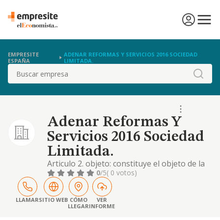
EMPRESITE
ADENAR REFORMAS Y SERVICIOS 2016 SOCIEDAD
ESPAÑA
LIMITADA.
Buscar
Adenar Reformas Y
Servicios 2016 Sociedad
Limitada.
Articulo 2. objeto: constituye el objeto de la
sociedad: construcción completa, reparación
0
/5
( 0 votos)
y conservación de obras civiles. promoción y
venta de viviendas y todo tipo de inmuebles.
mantenimiento edificios y comunidades de
LLAMAR
SITIO WEB
CÓMO
VER
LLEGAR
INFORME
vecinos cnae 4121 construcción de edificios
residenciales. la socied