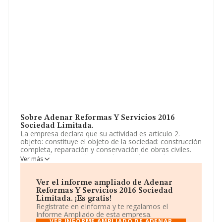
Sobre Adenar Reformas Y Servicios 2016
Sociedad Limitada.
La empresa declara que su actividad es articulo 2.
objeto: constituye el objeto de la sociedad: construcción
completa, reparación y conservación de obras civiles.
promoción y venta de viviendas y todo tipo de
Ver más
inmuebles. mantenimiento edificios y comunidades de
vecinos cnae 4121 construcción de edificios
residenciales. la socied. La sociedad está inscrita en el
Ver el informe ampliado de Adenar
Registro Mercantil como Sociedad Limitada. Tiene
Reformas Y Servicios 2016 Sociedad
CNAE: 4211 - 'Construcción de carreteras y autopistas'.
Limitada. ¡Es gratis!
No realiza actividad de importación y/o exportación.
Regístrate en eInforma y te regalamos el
Informe Ampliado de esta empresa.
La empresa española
Adenar Reformas y Servicios
VER INFORME AMPLIADO DE ADENAR